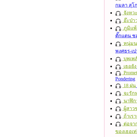
กมลา สุโ
จังหวะ
อ๊ะป่า
ภูมิแพ
ตั๊กแตน 
หนุ่ม
พงศธร-เป
บุพเพส
เธอยัง
Promet
Pondering
18 ฝน
จะรักห
นาฬิก
ผู้สาว
ถ้าเรา
ต่อจาก
ของเธอเท่