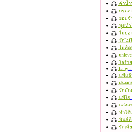
ค่าน้
กรุณาฟ
ยอมจำ
พูดทำ
ไม่บอ
รักไม่
ไม่คิ
unlove
ใจร้าย
baby
- 
แพ้แล
ฝนตกที
รักมัก
แพ้ใจ
แสงแ
ทำได้เ
พันธ์ทิ
รักเมี