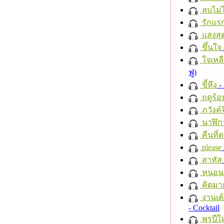
ลบไม่ไ
รักแร
แสงสุ
ขึ้นใจ
ใจเหลื
ฟู)
ขี้หึง
- 
ฤดูร้อ
ภวังค์
นาฬิก
คืนที่
please
สาหัส
หนอนผี
คิดมา
งานเต้
- Cocktail
พรปีให