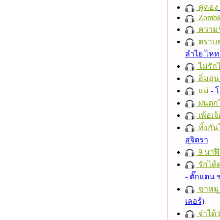
คู่คอง
Zombi
ความร
ตราบธุ
ลำไย ไห
ไม่รักไ
อิ่มอุ่น
แม่
- 
ฝนตก
เพ้อเจ้
ทิ้งกั
สุจิตรา
9 นาฬ
รักได้
- ตั๊กแตน
ขาหมู
เลอร์)
จำได้ว