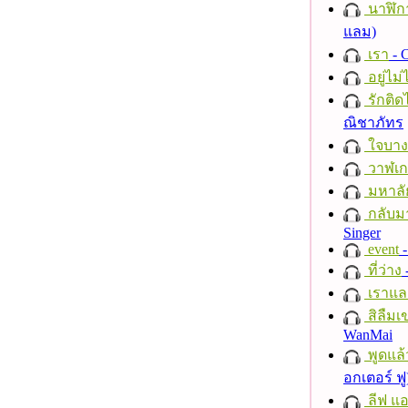
นาฬิก
แลม)
เรา
- C
อยู่ไม
รักติด
ณิชาภัทร
ใจบาง
วาฬเกย
มหาลั
กลับม
Singer
event
-
ที่ว่าง
เราแล
สิลืมเ
WanMai
พูดแล้
อกเตอร์ ฟู
ลีฟ แอน