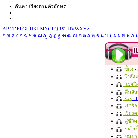
ค้นหา เรียงตามตัวอักษร
A
B
C
D
E
F
G
H
I
J
K
L
M
N
O
P
Q
R
S
T
U
V
W
X
Y
Z
ก
ข
ค
ง
จ
ฉ
ช
ซ
ฌ
ญ
ฎ
ฏ
ฐ
ฑ
ฒ
ณ
ด
ต
ถ
ท
ธ
น
บ
ป
ผ
ฝ
พ
ฟ
ภ
ขี้แง
-
ใจสั่ง
แผลให
คืนจัน
xxx
- 
เรารัก
เรียงค
คู่ชีวิต
อะไรก
ซมซา