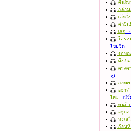
คืนจัน
กล่อม
เต้ยสั่
คำยินด
เธอ
- 
ใครห
ไชยชิต
รถของ
ดึงดัน
ดวงดา
ฟู)
กอดค
อย่าทำ
ไหม
- เบิ
คนบ้า
อยู่ต่
ทะเลใ
ก้อนหิ