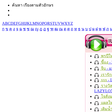
ค้นหา เรียงตามตัวอักษร
A
B
C
D
E
F
G
H
I
J
K
L
M
N
O
P
Q
R
S
T
U
V
W
X
Y
Z
ก
ข
ค
ง
จ
ฉ
ช
ซ
ฌ
ญ
ฎ
ฏ
ฐ
ฑ
ฒ
ณ
ด
ต
ถ
ท
ธ
น
บ
ป
ผ
ฝ
พ
ฟ
ภ
พรปีให
ขี้แง
-
จีบ
- 
เรารัก
xxx
- 
รางวั
LAZYLO
ใจสั่ง
แผลให
เติมน้