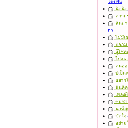
โดรฟิน
นิดนิด
ความร
ฉันมาเ
กร
ไม่มี
บอกมา
ผู้โชคด
ไปเถอ
คนอ่อ
บ่เป็นห
อยากให
ฉันคิ
เพลงผีเ
ซมซา
นาทีสุ
ขัดใจ
อย่าม