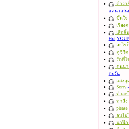
คำว่าฮั
แคน แก่น
ขึ้นใจ
เรียงค
เสือสิ
Hot,YO
อะไรก
คู่ชีวิต
รักพี่ไข
คนน่าฮ
ตะวัน
แสงสุ
Sorry
-
ทำอะไ
ทุกสิ่ง
please
ลบไม่ไ
นาฬิก