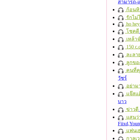
สามารถ-
ก้อนหิ
รักไม่
ho hey
โชคดี
เหล้าจ
150 c.c
ละลา
ลูกขอ
คนที่คุ
วัชร์
อย่าม
แจ๊สแอ
บาว
ข่าวดี
แสนว่า
Fiixd,You
แฟนเ
กาลเว