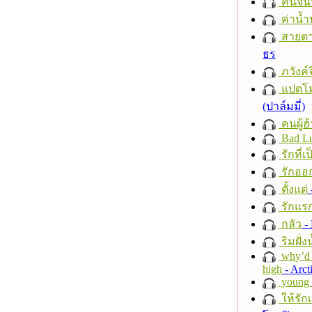
คืนจัน
ค่าน้
สายตา
ธร
ภวังค์
แปดโม
(ปาล์มมี่)
คนผู้ฮ
Bad L
รักที่เ
รักออก
ตั้งแต่
รักแร
กลัว
- 
ริมฝั่ง
why’d 
high
- Arct
young a
ให้รัก