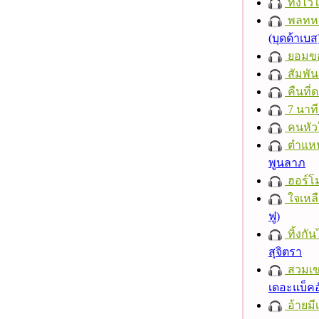
ทิ้งไว
พลทหา
(บุดด้าเบส
ยอมข
สัมพัน
คืนที่
7 นาที
คนหัว
ตำแหน่
พูนลาภ
ฮอร์โม
ใจเหลื
ฟู)
ทิ้งกั
สุจิตรา
สวมเ
เดอะแบ็คอ
อ้ายมีเ