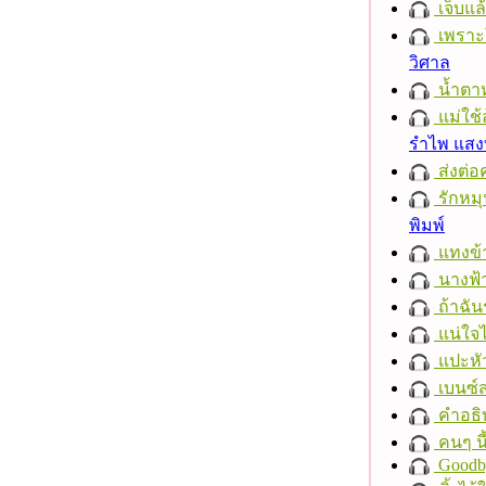
เจ็บแ
เพราะ
วิศาล
น้ำตา
แม่ใช้
รำไพ แส
ส่งต่อ
รักหมุน
พิมพ์
แทงข้
นางฟ้
ถ้าฉัน
แน่ใจ
แปะหั
เบนซ์
คำอธิ
คนๆ นี
Goodb