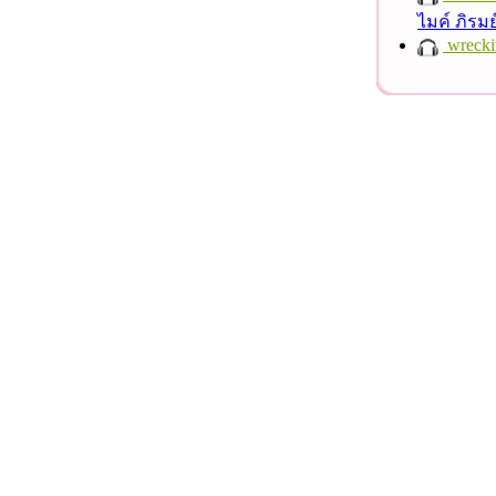
ไมค์ ภิรม
wrecki