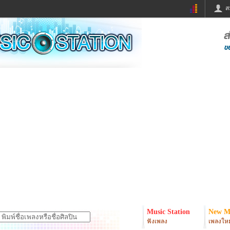
ส
ด่วน
ข่าวสั้น
ข่าวดารา
ร
หนังใหม่
ฟังเพลง
หมากรุกไทย
แชทหมากฮอส
จหวย
ผู้หญิง
แต่งงาน
ง
ทำนายฝัน
สุขภาพ
ย
ผลบอล
บ้านและการตกแต
ิมแวะพัก
กลอน
iCare
onary
เช็คความเร็วเน็ต
iPhone
er
อินสตาแกรมดารา
MSN
Music Station
New M
ฟังเพลง
เพลงใหม