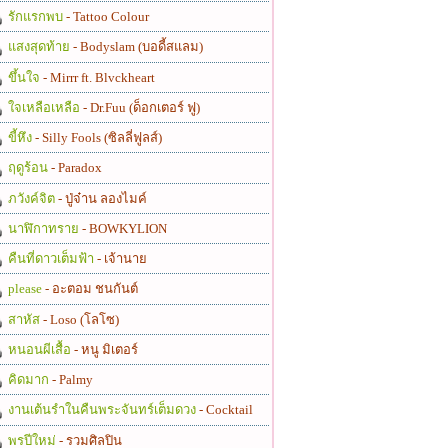
รักแรกพบ
- Tattoo Colour
แสงสุดท้าย
- Bodyslam (บอดี้สแลม)
ขึ้นใจ
- Mirrr ft. Blvckheart
ใจเหลือเหลือ
- Dr.Fuu (ด็อกเตอร์ ฟู)
ขี้หึง
- Silly Fools (ซิลลี่ฟูลส์)
ฤดูร้อน
- Paradox
ภวังค์จิต
- ปู่จ๋าน ลองไมค์
นาฬิกาทราย
- BOWKYLION
คืนที่ดาวเต็มฟ้า
- เจ้านาย
please
- อะตอม ชนกันต์
สาหัส
- Loso (โลโซ)
หนอนผีเสื้อ
- หนู มิเตอร์
คิดมาก
- Palmy
งานเต้นรำในคืนพระจันทร์เต็มดวง
- Cocktail
พรปีใหม่
- รวมศิลปิน