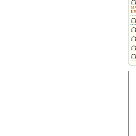
MA
KH