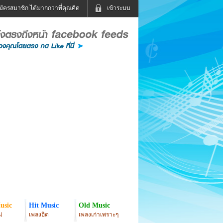
มัครสมาชิก ได้มากกว่าที่คุณคิด
เข้าระบบ
เข้าระบบด้วย User Kapook
ดูทีวี
ฟังวิทยุออนไลน์
Email
Glitter
Password
แม่และเด็ก
สัตว์เลี้ยง
่ง
ท่องเที่ยว
การศึกษา
เข้าระบบด้วย Facebook
Facebook
usic
Hit Music
Old Music
่
เพลงฮิต
เพลงเก่าเพราะๆ