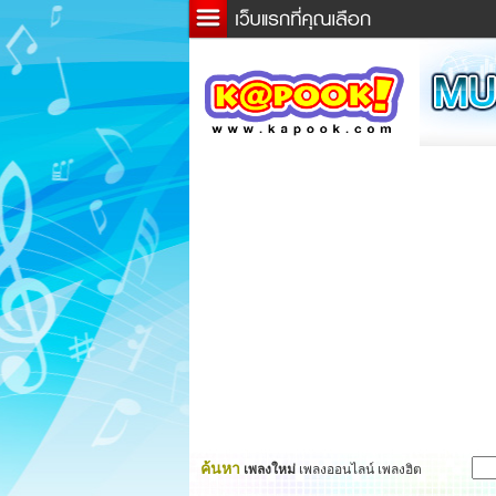
ข่าว
ละค
เกม
ตรว
ดูดว
ผู้ชา
แวะช
dicti
Twitt
ค้นหา
เพลงใหม่
เพลงออนไลน์ เพลงฮิต