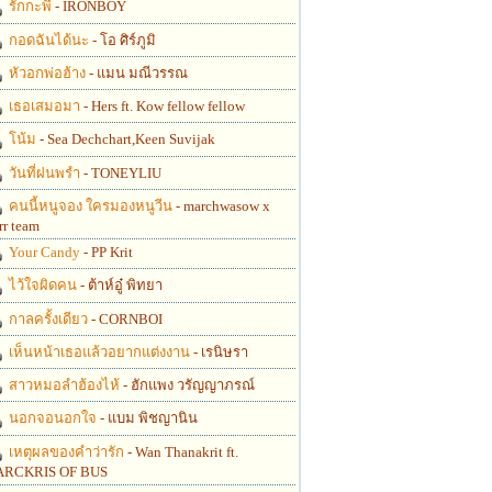
รักกะพี่
- IRONBOY
กอดฉันได้นะ
- โอ ศิร์ภูมิ
หัวอกพ่อฮ้าง
- แมน มณีวรรณ
เธอเสมอมา
- Hers ft. Kow fellow fellow
โน้ม
- Sea Dechchart,Keen Suvijak
วันที่ฝนพรำ
- TONEYLIU
คนนี้หนูจอง ใครมองหนูวีน
- marchwasow x
rr team
Your Candy
- PP Krit
ไว้ใจผิดคน
- ต้าห์อู๋ พิทยา
กาลครั้งเดียว
- CORNBOI
เห็นหน้าเธอแล้วอยากแต่งงาน
- เรนิษรา
สาวหมอลำฮ้องไห้
- ฮักแพง วรัญญาภรณ์
นอกจอนอกใจ
- แบม พิชญานิน
เหตุผลของคำว่ารัก
- Wan Thanakrit ft.
RCKRIS OF BUS