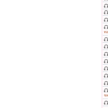
ทอ
ชล