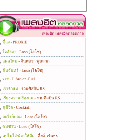
เพลงฮิต เพลงฮิตตลอดกาล
ขี้แง
- PROXIE
ใจสั่งมา
- Loso (โลโซ)
แผลใหม่
- จินตหรา พูนลาภ
คืนจันทร์
- Loso (โลโซ)
xxx
- L'Arc-en-Ciel
เรารักแม่
- รวมศิลปิน RS
เรียงความเรื่องแม่
- รวมศิลปิน RS
คู่ชีวิต
- Cocktail
อะไรก็ยอม
- Loso (โลโซ)
ซมซาน
- Loso (โลโซ)
ลบไม่ได้ช่วยให้ลืม
- อิ้งค์ วรันธร