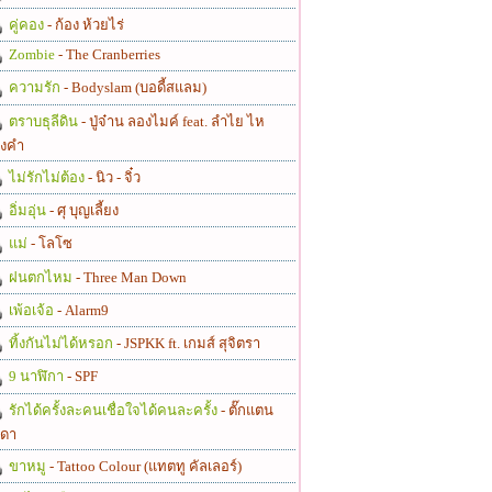
คู่คอง
- ก้อง ห้วยไร่
Zombie
- The Cranberries
ความรัก
- Bodyslam (บอดี้สแลม)
ตราบธุลีดิน
- ปู่จ๋าน ลองไมค์ feat. ลำไย ไห
งคำ
ไม่รักไม่ต้อง
- นิว - จิ๋ว
อิ่มอุ่น
- ศุ บุญเลี้ยง
แม่
- โลโซ
ฝนตกไหม
- Three Man Down
เพ้อเจ้อ
- Alarm9
ทิ้งกันไม่ได้หรอก
- JSPKK ft. เกมส์ สุจิตรา
9 นาฬิกา
- SPF
รักได้ครั้งละคนเชื่อใจได้คนละครั้ง
- ตั๊กแตน
ดา
ขาหมู
- Tattoo Colour (แทตทู คัลเลอร์)