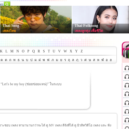
Thai Song
Thai Folksong
เพลงไทย
เพลงลูกทุ่ง-เพื่อชีวิต
K
L
M
N
O
P
Q
R
S
T
U
V
W
X
Y
Z
ด
ต
ถ
ท
ธ
น
บ
ป
ผ
ฝ
พ
ฟ
ภ
ม
ย
ร
ฤ
ล
ฦ
ว
ศ
ษ
ส
ห
ฬ
อ
ฮ
 “Let\'s be my boy (ซ่อยข่อยแหน่)” ในระบบ
ชอบ เพลง หามานานกว่าจะได้ ดู MV เพลง ดีจังที่ได้ ดู มิวสิควิดีโอ เพลง และ ฟัง