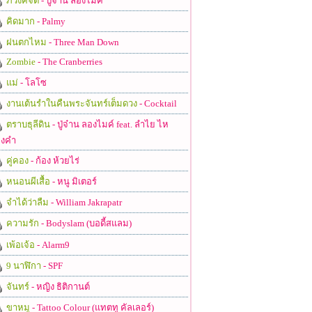
ภวังค์จิต
- ปู่จ๋าน ลองไมค์
คิดมาก
- Palmy
ฝนตกไหม
- Three Man Down
Zombie
- The Cranberries
แม่
- โลโซ
งานเต้นรำในคืนพระจันทร์เต็มดวง
- Cocktail
ตราบธุลีดิน
- ปู่จ๋าน ลองไมค์ feat. ลำไย ไห
งคำ
คู่คอง
- ก้อง ห้วยไร่
หนอนผีเสื้อ
- หนู มิเตอร์
จำได้ว่าลืม
- William Jakrapatr
ความรัก
- Bodyslam (บอดี้สแลม)
เพ้อเจ้อ
- Alarm9
9 นาฬิกา
- SPF
จันทร์
- หญิง ธิติกานต์
ขาหมู
- Tattoo Colour (แทตทู คัลเลอร์)