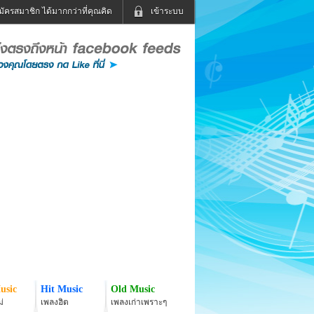
มัครสมาชิก ได้มากกว่าที่คุณคิด
เข้าระบบ
เข้าระบบด้วย User Kapook
ดูทีวี
ฟังวิทยุออนไลน์
Email
Glitter
Password
แม่และเด็ก
สัตว์เลี้ยง
่ง
ท่องเที่ยว
การศึกษา
เข้าระบบด้วย Facebook
Facebook
usic
Hit Music
Old Music
่
เพลงฮิต
เพลงเก่าเพราะๆ