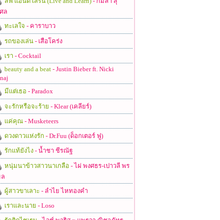
ลีฟ แอนด์ เลิร์น (Live and Learn)
- กมลา สุ
ศล
ทะเลใจ
- คาราบาว
รถของเล่น
- เสือโคร่ง
เรา
- Cocktail
beauty and a beat
- Justin Bieber ft. Nicki
naj
มีแต่เธอ
- Paradox
จะรักหรือจะร้าย
- Klear (เคลียร์)
แค่คุณ
- Musketeers
ดวงดาวแห่งรัก
- Dr.Fuu (ด็อกเตอร์ ฟู)
รักแท้ยังไง
- น้ำชา ชีรณัฐ
หนุ่มนาข้าวสาวนาเกลือ
- ไผ่ พงศธร-เปาวลี พร
มล
ผู้สาวขาเลาะ
- ลำไย ไหทองคำ
เราและนาย
- Loso