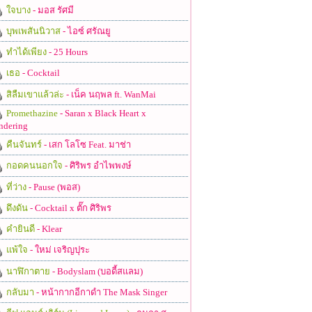
ใจบาง
- มอส รัศมี
บุพเพสันนิวาส
- ไอซ์ ศรัณยู
ทำได้เพียง
- 25 Hours
เธอ
- Cocktail
สิลืมเขาแล้วล่ะ
- เน็ค นฤพล ft. WanMai
Promethazine
- Saran x Black Heart x
ndering
คืนจันทร์
- เสก โลโซ Feat. มาช่า
กอดคนนอกใจ
- ศิริพร อำไพพงษ์
ที่ว่าง
- Pause (พอส)
ดึงดัน
- Cocktail x ตั๊ก ศิริพร
คำยินดี
- Klear
แพ้ใจ
- ใหม่ เจริญปุระ
นาฬิกาตาย
- Bodyslam (บอดี้สแลม)
กลับมา
- หน้ากากอีกาดำ The Mask Singer