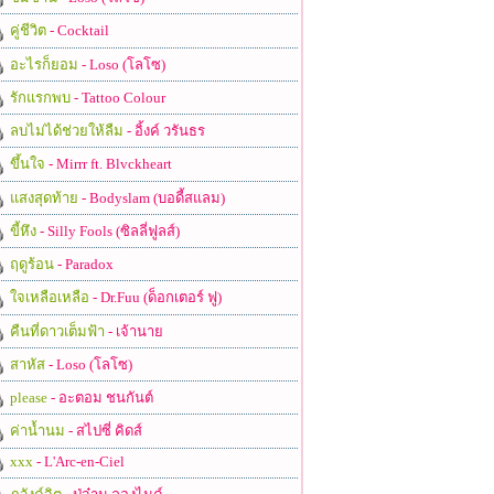
คู่ชีวิต
- Cocktail
อะไรก็ยอม
- Loso (โลโซ)
รักแรกพบ
- Tattoo Colour
ลบไม่ได้ช่วยให้ลืม
- อิ้งค์ วรันธร
ขึ้นใจ
- Mirrr ft. Blvckheart
แสงสุดท้าย
- Bodyslam (บอดี้สแลม)
ขี้หึง
- Silly Fools (ซิลลี่ฟูลส์)
ฤดูร้อน
- Paradox
ใจเหลือเหลือ
- Dr.Fuu (ด็อกเตอร์ ฟู)
คืนที่ดาวเต็มฟ้า
- เจ้านาย
สาหัส
- Loso (โลโซ)
please
- อะตอม ชนกันต์
ค่าน้ำนม
- สไปซี่ คิดส์
xxx
- L'Arc-en-Ciel