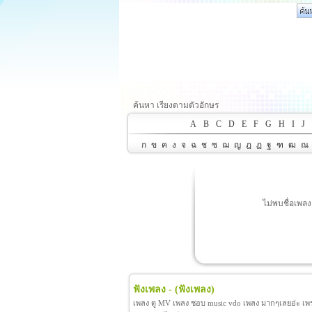
ค้นหา เรียงตามตัวอักษร
A
B
C
D
E
F
G
H
I
J
ก
ข
ค
ง
จ
ฉ
ช
ซ
ฌ
ญ
ฎ
ฏ
ฐ
ฑ
ฒ
ณ
ไม่พบชื่อเพลง
ฟังเพลง -
(ฟังเพลง)
เพลง ดู MV เพลง ชอบ music vdo เพลง มากๆเลยอ่ะ เพราะ