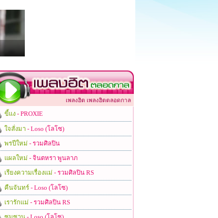
เพลงฮิต เพลงฮิตตลอดกาล
ขี้แง
- PROXIE
ใจสั่งมา
- Loso (โลโซ)
พรปีใหม่
- รวมศิลปิน
แผลใหม่
- จินตหรา พูนลาภ
เรียงความเรื่องแม่
- รวมศิลปิน RS
คืนจันทร์
- Loso (โลโซ)
เรารักแม่
- รวมศิลปิน RS
ซมซาน
- Loso (โลโซ)