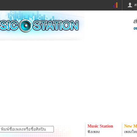
ส
ด่วน
ข่าวสั้น
ข่าวดารา
ร
หนังใหม่
ฟังเพลง
หมากรุกไทย
แชทหมากฮอส
จหวย
ผู้หญิง
แต่งงาน
ง
ทำนายฝัน
สุขภาพ
ย
ผลบอล
บ้านและการตกแต
ิมแวะพัก
กลอน
iCare
onary
เช็คความเร็วเน็ต
iPhone
er
อินสตาแกรมดารา
MSN
Music Station
New M
ฟังเพลง
เพลงใหม