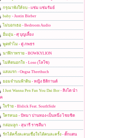
กรุณาฟังให้จบ
- แช่ม แช่มรัมย์
baby
- Justin Bieber
ไม่บอกเธอ
- Bedroom Audio
อิ่มอุ่น
- ศุ บุญเลี้ยง
พูดทำไม
- ตู่ ภพธร
นาฬิกาทราย
- BOWKYLION
ไม่คิดนอกใจ
- Loso (โลโซ)
แสงแรก
- Ongsa Theethuch
ยอมจำนนฟ้าดิน
- หญิง ธิติกานต์
I Just Wanna Pen Fan You Dai Bor
- สิงโต นำ
ชค
ใจร้าย
- Illslick Feat. SouthSide
ใครหนอ
- ปัทมา ปานทอง-เป็นหนึ่ง ไชยชิต
กล่อมลูก
- สุนารี ราชสีมา
รักได้ครั้งละคนเชื่อใจได้คนละครั้ง
- ตั๊กแตน