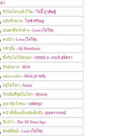
ดา
รักไม่ไหวแล้วโว้ย
- โจอี้ ภูวศิษฐ์
แพ้แล้วพาล
- ไอซ์ ศรัณยู
ฝนตกที่หน้าต่าง
- Loso (โลโซ)
คนบ้า
- Loso (โลโซ)
กล้ามั้ย
- All Kamikaze
ทิ้งกันไม่ได้หรอก
- JSPKK ft. เกมส์ สุจิตรา
รักมักยาก
- BUS
unloveable
- Mild (มายด์)
อยู่ไม่ไหว
- Justin
รักเมียที่สุดในโลก
- Illslick
มหาลัยวัวชน
- วงพัทลุง
หน้าที่เด็ก(เด็กเอ๋ยเด็กดี)
- สุนทราภรณ์
อ๊ะป่าว
- The 38 Years Ago
พันธ์ทิพย์
- Loso (โลโซ)