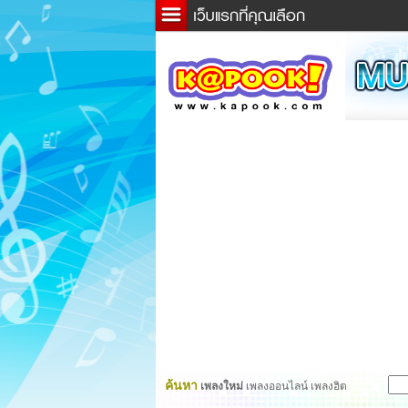
ข่าว
ละค
เกม
ตรว
ดูดว
ผู้ชา
แวะช
dicti
Twitt
ค้นหา
เพลงใหม่
เพลงออนไลน์ เพลงฮิต