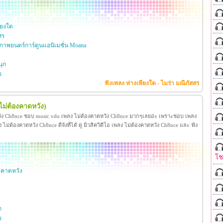
ียงใด
สร
าพยนตร์การ์ตูนแอนิเมชั่น Moana
ุก
ย
ฟังเพลง ห่างเพียงใด - ไมร่า มณีภัสสร
ไม่ต้องคาดหวัง)
วัง Ch8nce ชอบ music vdo เพลง ไม่ต้องคาดหวัง Ch8nce มากๆเลยอ่ะ เพราะชอบ เพลง
่ต้องคาดหวัง Ch8nce ดีจังที่ได้ ดู มิวสิควิดีโอ เพลง ไม่ต้องคาดหวัง Ch8nce และ ฟัง
โ
งคาดหวัง
ก
ย