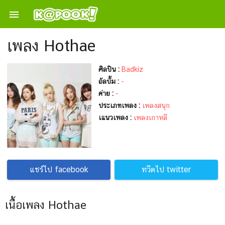

เพลง Hothae
ศิลปิน :
Badkiz
อัลบั้ม :
-
ค่าย :
-
ประเภทเพลง :
เพลงสนุก
เแนวเพลง :
เพลงเกาหลี
แชร์ไป facebook
ทวีตไป twitter
เนื้อเพลง Hothae