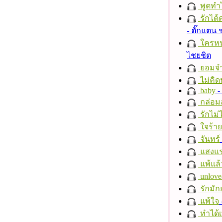
พูดทำ
รักได้
- ตั๊กแตน
ใครห
ไชยชิต
ยอมจำ
ไม่คิ
baby
- 
กล่อม
รักไม่
ใจร้าย
จันทร์
แสงแ
แพ้แล
unlove
รักมัก
แพ้ใจ
ทำได้เ