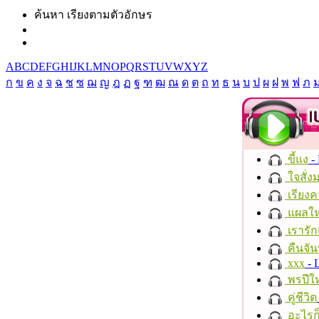
ค้นหา เรียงตามตัวอักษร
A
B
C
D
E
F
G
H
I
J
K
L
M
N
O
P
Q
R
S
T
U
V
W
X
Y
Z
ก
ข
ค
ง
จ
ฉ
ช
ซ
ฌ
ญ
ฎ
ฏ
ฐ
ฑ
ฒ
ณ
ด
ต
ถ
ท
ธ
น
บ
ป
ผ
ฝ
พ
ฟ
ภ
ขี้แง
-
ใจสั่ง
เรียงค
แผลให
เรารัก
คืนจัน
xxx
- 
พรปีให
คู่ชีวิต
อะไรก