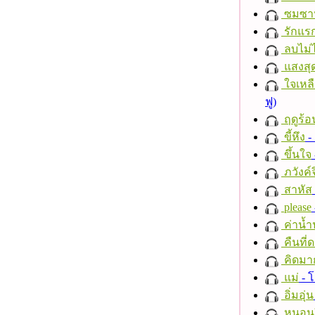
ซมซา
รักแร
ลบไม่ไ
แสงสุ
ใจเหลื
ฟู)
ฤดูร้อ
ขี้หึง
- 
ขึ้นใจ
ภวังค์
สาหัส
please
ค่าน้
คืนที่
คิดมา
แม่
- 
อิ่มอุ่น
หนอนผี