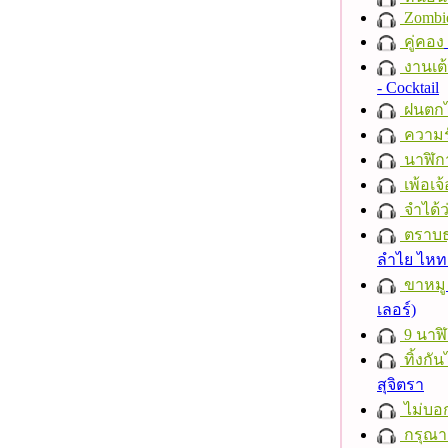
Zombi
คู่คอง
งานเต้
- Cocktail
ฝนตก
ความร
นาฬิก
เพ้อเจ้
จำได้ว
ตราบธุ
ลำไย ไห
ขาหมู
เลอร์)
9 นาฬ
ทิ้งกั
สุจิตรา
ไม่บอ
กรุณาฟ