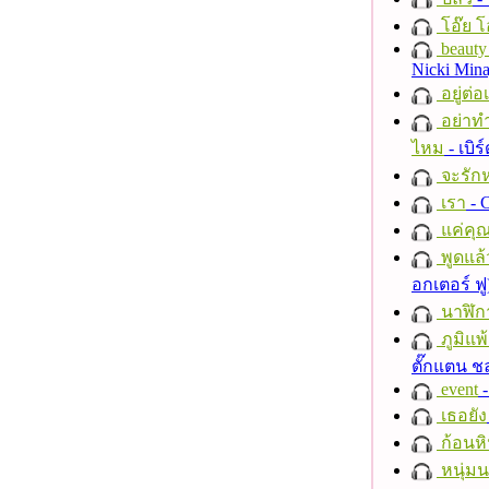
โอ๊ย โ
beauty 
Nicki Mina
อยู่ต่
อย่าทำ
ไหม
- เบิ
จะรักห
เรา
- C
แค่คุ
พูดแล้
อกเตอร์ ฟู
นาฬิก
ภูมิแพ
ตั๊กแตน 
event
-
เธอยัง
ก้อนหิ
หนุ่ม