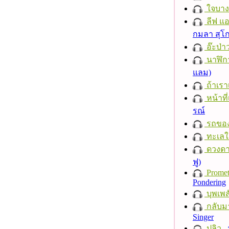
ใจบาง
ลีฟ แอน
กมลา สุโ
อ๊ะป่า
นาฬิก
แลม)
ถ้าเรา
หน้าที่
รณ์
รถของ
ทะเลใ
ดวงดา
ฟู)
Promet
Pondering
บุพเพส
กลับม
Singer
ปลิว
-