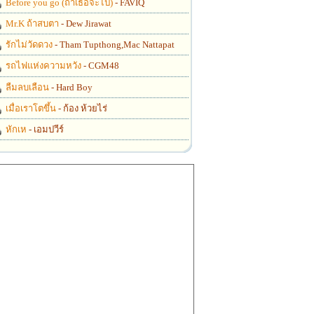
Before you go (ถ้าเธอจะไป)
- FAVIQ
Mr.K ถ้าสบตา
- Dew Jirawat
รักไม่วัดดวง
- Tham Tupthong,Mac Nattapat
รถไฟแห่งความหวัง
- CGM48
ลืมลบเลือน
- Hard Boy
เมื่อเราโตขึ้น
- ก้อง ห้วยไร่
หักเห
- เอมปวีร์