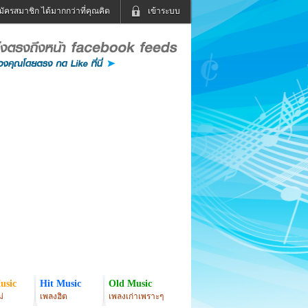
มัครสมาชิก ได้มากกว่าที่คุณคิด
เข้าระบบ
เข้าระบบด้วย User Kapook
ดูทีวี
ฟังวิทยุออนไลน์
Email
Glitter
Password
แม่และเด็ก
สัตว์เลี้ยง
่ง
ท่องเที่ยว
การศึกษา
เข้าระบบด้วย Facebook
Facebook
usic
Hit Music
Old Music
่
เพลงฮิต
เพลงเก่าเพราะๆ