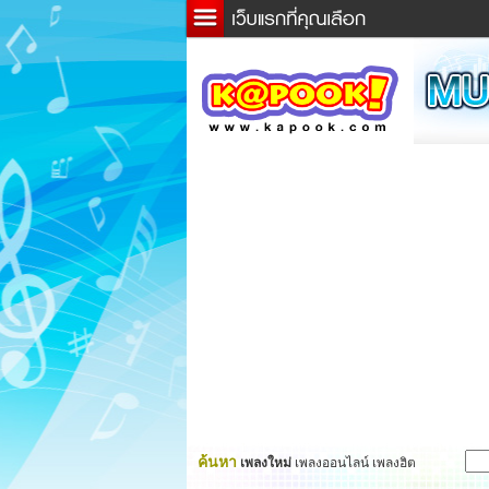
ข่าว
ละค
เกม
ตรว
ดูดว
ผู้ชา
แวะช
dicti
Twitt
ค้นหา
เพลงใหม่
เพลงออนไลน์ เพลงฮิต