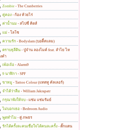
Zombie
- The Cranberries
คู่คอง
- ก้อง ห้วยไร่
ค่าน้ำนม
- สไปซี่ คิดส์
แม่
- โลโซ
ความรัก
- Bodyslam (บอดี้สแลม)
ตราบธุลีดิน
- ปู่จ๋าน ลองไมค์ feat. ลำไย ไห
งคำ
เพ้อเจ้อ
- Alarm9
9 นาฬิกา
- SPF
ขาหมู
- Tattoo Colour (แทตทู คัลเลอร์)
จำได้ว่าลืม
- William Jakrapatr
กรุณาฟังให้จบ
- แช่ม แช่มรัมย์
ไม่บอกเธอ
- Bedroom Audio
พูดทำไม
- ตู่ ภพธร
รักได้ครั้งละคนเชื่อใจได้คนละครั้ง
- ตั๊กแตน