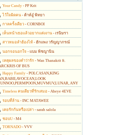
Your Candy
- PP Krit
ไว้ใจผิดคน
- ต้าห์อู๋ พิทยา
กาลครั้งเดียว
- CORNBOI
เห็นหน้าเธอแล้วอยากแต่งงาน
- เรนิษรา
สาวหมอลำฮ้องไห้
- ฮักแพง วรัญญาภรณ์
นอกจอนอกใจ
- แบม พิชญานิน
เหตุผลของคำว่ารัก
- Wan Thanakrit ft.
RCKRIS OF BUS
Happy Family
- POLCASAN,KING
N,BABII,AVOCEAN,LOOK
UNNOO,PERMPOON,MUVMUV,LUNAR, ANY
Timeless คนเดียวที่รักเสมอ
- Aheye 4EVE
รอบที่ล้าน
- INC MATAWEE
เคยรักกันหรือเปล่า
- sarah salola
ชอบU
- M4
TORNADO
- VVV