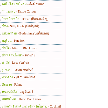
ลบไม่ได้ช่วยให้ลืม
- อิ้งค์ วรันธร
รักแรกพบ
- Tattoo Colour
ใจเหลือเหลือ
- Dr.Fuu (ด็อกเตอร์ ฟู)
ขี้หึง
- Silly Fools (ซิลลี่ฟูลส์)
แสงสุดท้าย
- Bodyslam (บอดี้สแลม)
ฤดูร้อน
- Paradox
ขึ้นใจ
- Mirrr ft. Blvckheart
คืนที่ดาวเต็มฟ้า
- เจ้านาย
สาหัส
- Loso (โลโซ)
please
- อะตอม ชนกันต์
ภวังค์จิต
- ปู่จ๋าน ลองไมค์
คิดมาก
- Palmy
หนอนผีเสื้อ
- หนู มิเตอร์
ฝนตกไหม
- Three Man Down
งานเต้นรำในคืนพระจันทร์เต็มดวง
- Cocktail