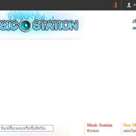
ส
ด่วน
ข่าวสั้น
ข่าวดารา
ร
หนังใหม่
ฟังเพลง
หมากรุกไทย
แชทหมากฮอส
จหวย
ผู้หญิง
แต่งงาน
ง
ทำนายฝัน
สุขภาพ
ย
ผลบอล
บ้านและการตกแต
ิมแวะพัก
กลอน
iCare
onary
เช็คความเร็วเน็ต
iPhone
er
อินสตาแกรมดารา
MSN
Music Station
New M
ฟังเพลง
เพลงใหม