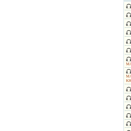
MA
MA
KH