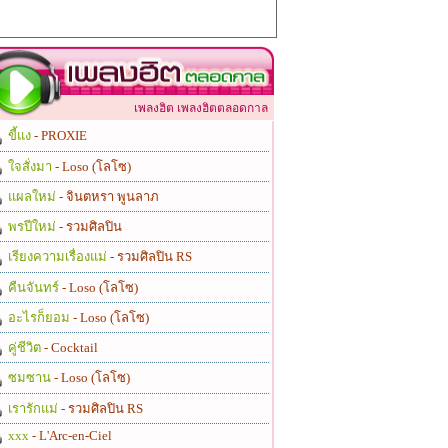
เพลงฮิต เพลงฮิตตลอดกาล
ขี้แง
- PROXIE
ใจสั่งมา
- Loso (โลโซ)
แผลใหม่
- จินตหรา พูนลาภ
พรปีใหม่
- รวมศิลปิน
เรียงความเรื่องแม่
- รวมศิลปิน RS
คืนจันทร์
- Loso (โลโซ)
อะไรก็ยอม
- Loso (โลโซ)
คู่ชีวิต
- Cocktail
ซมซาน
- Loso (โลโซ)
เรารักแม่
- รวมศิลปิน RS
xxx
- L'Arc-en-Ciel