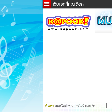
ข่าว
ละค
เกม
ตรว
ดูดว
ผู้ชา
แวะช
dicti
Twitt
ค้นหา
เพลงใหม่
เพลงออนไลน์ เพลงฮิต