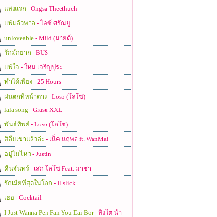
แสงแรก
- Ongsa Theethuch
แพ้แล้วพาล
- ไอซ์ ศรัณยู
unloveable
- Mild (มายด์)
รักมักยาก
- BUS
แพ้ใจ
- ใหม่ เจริญปุระ
ทำได้เพียง
- 25 Hours
ฝนตกที่หน้าต่าง
- Loso (โลโซ)
lala song
- Grasu XXL
พันธ์ทิพย์
- Loso (โลโซ)
สิลืมเขาแล้วล่ะ
- เน็ค นฤพล ft. WanMai
อยู่ไม่ไหว
- Justin
คืนจันทร์
- เสก โลโซ Feat. มาช่า
รักเมียที่สุดในโลก
- Illslick
เธอ
- Cocktail
I Just Wanna Pen Fan You Dai Bor
- สิงโต นำ