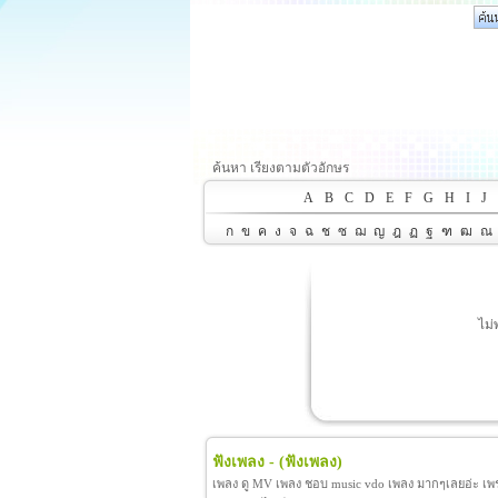
ค้นหา เรียงตามตัวอักษร
A
B
C
D
E
F
G
H
I
J
ก
ข
ค
ง
จ
ฉ
ช
ซ
ฌ
ญ
ฎ
ฏ
ฐ
ฑ
ฒ
ณ
ไม่
ฟังเพลง -
(ฟังเพลง)
เพลง ดู MV เพลง ชอบ music vdo เพลง มากๆเลยอ่ะ เพราะ