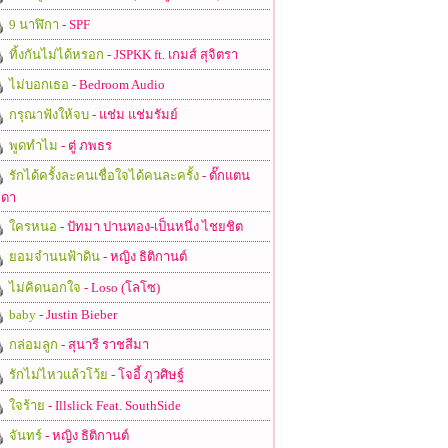
9 นาฬิกา
- SPF
ทิ้งกันไม่ได้หรอก
- JSPKK ft. เกมส์ สุจิตรา
ไม่บอกเธอ
- Bedroom Audio
กรุณาฟังให้จบ
- แช่ม แช่มรัมย์
พูดทำไม
- ตู่ ภพธร
รักได้ครั้งละคนเชื่อใจได้คนละครั้ง
- ตั๊กแตน
ดา
ใครหนอ
- ปัทมา ปานทอง-เป็นหนึ่ง ไชยชิต
ยอมจำนนฟ้าดิน
- หญิง ธิติกานต์
ไม่คิดนอกใจ
- Loso (โลโซ)
baby
- Justin Bieber
กล่อมลูก
- สุนารี ราชสีมา
รักไม่ไหวแล้วโว้ย
- โจอี้ ภูวศิษฐ์
ใจร้าย
- Illslick Feat. SouthSide
จันทร์
- หญิง ธิติกานต์