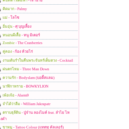
คืนที่ดาวเต็มฟ้า
- เจ้านาย
คิดมาก
- Palmy
แม่
- โลโซ
อิ่มอุ่น
- ศุ บุญเลี้ยง
หนอนผีเสื้อ
- หนู มิเตอร์
Zombie
- The Cranberries
คู่คอง
- ก้อง ห้วยไร่
งานเต้นรำในคืนพระจันทร์เต็มดวง
- Cocktail
ฝนตกไหม
- Three Man Down
ความรัก
- Bodyslam (บอดี้สแลม)
นาฬิกาทราย
- BOWKYLION
เพ้อเจ้อ
- Alarm9
จำได้ว่าลืม
- William Jakrapatr
ตราบธุลีดิน
- ปู่จ๋าน ลองไมค์ feat. ลำไย ไห
งคำ
ขาหมู
- Tattoo Colour (แทตทู คัลเลอร์)