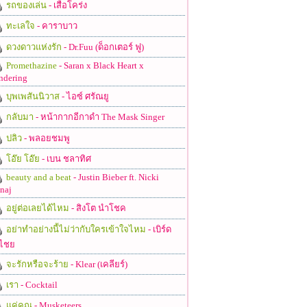
รถของเล่น
- เสือโคร่ง
ทะเลใจ
- คาราบาว
ดวงดาวแห่งรัก
- Dr.Fuu (ด็อกเตอร์ ฟู)
Promethazine
- Saran x Black Heart x
ndering
บุพเพสันนิวาส
- ไอซ์ ศรัณยู
กลับมา
- หน้ากากอีกาดำ The Mask Singer
ปลิว
- พลอยชมพู
โอ๊ย โอ๊ย
- เบน ชลาทิศ
beauty and a beat
- Justin Bieber ft. Nicki
naj
อยู่ต่อเลยได้ไหม
- สิงโต นำโชค
อย่าทำอย่างนี้ไม่ว่ากับใครเข้าใจไหม
- เบิร์ด
ไชย
จะรักหรือจะร้าย
- Klear (เคลียร์)
เรา
- Cocktail
แค่คุณ
- Musketeers