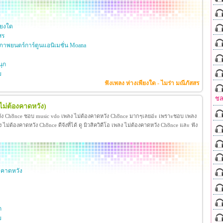
ียงใด
สร
าพยนตร์การ์ตูนแอนิเมชั่น Moana
ุก
ย
ฟังเพลง ห่างเพียงใด - ไมร่า มณีภัสสร
ชล
ไม่ต้องคาดหวัง)
วัง Ch8nce ชอบ music vdo เพลง ไม่ต้องคาดหวัง Ch8nce มากๆเลยอ่ะ เพราะชอบ เพลง
่ต้องคาดหวัง Ch8nce ดีจังที่ได้ ดู มิวสิควิดีโอ เพลง ไม่ต้องคาดหวัง Ch8nce และ ฟัง
งคาดหวัง
ก
ย