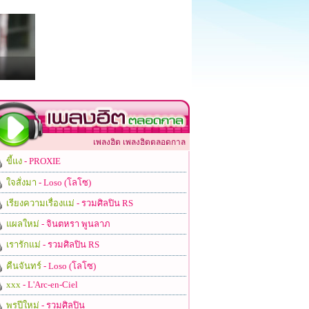
เพลงฮิต เพลงฮิตตลอดกาล
ขี้แง
- PROXIE
ใจสั่งมา
- Loso (โลโซ)
เรียงความเรื่องแม่
- รวมศิลปิน RS
แผลใหม่
- จินตหรา พูนลาภ
เรารักแม่
- รวมศิลปิน RS
คืนจันทร์
- Loso (โลโซ)
xxx
- L'Arc-en-Ciel
พรปีใหม่
- รวมศิลปิน