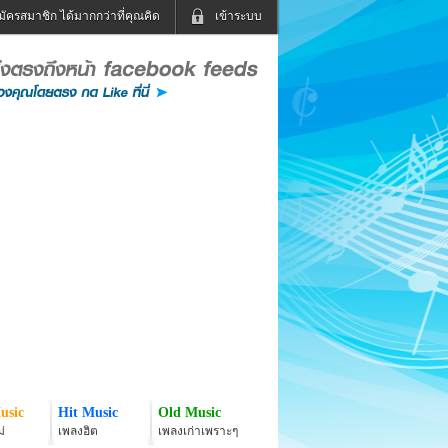
มัครสมาชิก ได้มากกว่าที่คุณคิด
เข้าระบบ
เข้าระบบด้วย User Kapook
ดูทีวี
ฟังวิทยุออนไลน์
Email
Glitter
Password
แม่และเด็ก
สัตว์เลี้ยง
่ง
ท่องเที่ยว
การศึกษา
เข้าระบบด้วย Facebook
Facebook
usic
Hit Music
Old Music
่
เพลงฮิต
เพลงเก่าเพราะๆ