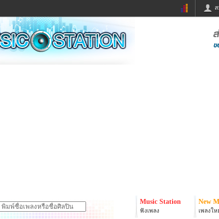
ส
ด่วน
ข่าวสั้น
ข่าวดารา
ร
หนังใหม่
ฟังเพลง
หมากรุกไทย
แชทหมากฮอส
จหวย
ผู้หญิง
แต่งงาน
ง
ทำนายฝัน
สุขภาพ
ย
ผลบอล
บ้านและการตกแต
ิมแวะพัก
กลอน
iCare
onary
เช็คความเร็วเน็ต
iPhone
er
อินสตาแกรมดารา
MSN
Music Station
New M
ฟังเพลง
เพลงใหม