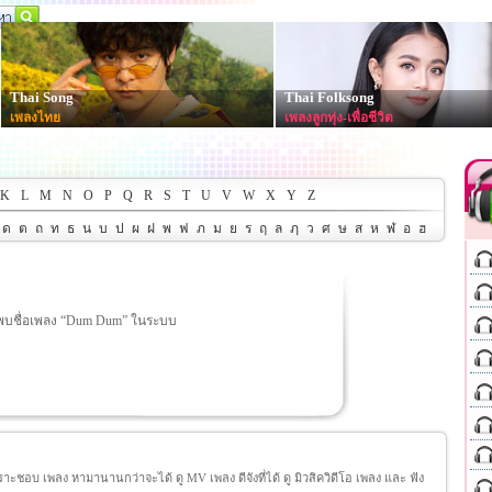
Thai Song
Thai Folksong
เพลงไทย
เพลงลูกทุ่ง-เพื่อชีวิต
K
L
M
N
O
P
Q
R
S
T
U
V
W
X
Y
Z
ด
ต
ถ
ท
ธ
น
บ
ป
ผ
ฝ
พ
ฟ
ภ
ม
ย
ร
ฤ
ล
ฦ
ว
ศ
ษ
ส
ห
ฬ
อ
ฮ
พบชื่อเพลง “Dum Dum” ในระบบ
ชอบ เพลง หามานานกว่าจะได้ ดู MV เพลง ดีจังที่ได้ ดู มิวสิควิดีโอ เพลง และ ฟัง