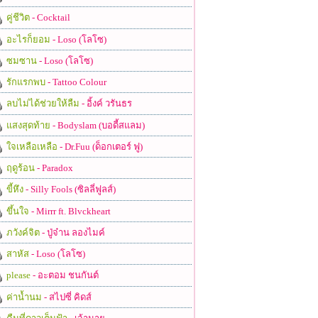
คู่ชีวิต
- Cocktail
อะไรก็ยอม
- Loso (โลโซ)
ซมซาน
- Loso (โลโซ)
รักแรกพบ
- Tattoo Colour
ลบไม่ได้ช่วยให้ลืม
- อิ้งค์ วรันธร
แสงสุดท้าย
- Bodyslam (บอดี้สแลม)
ใจเหลือเหลือ
- Dr.Fuu (ด็อกเตอร์ ฟู)
ฤดูร้อน
- Paradox
ขี้หึง
- Silly Fools (ซิลลี่ฟูลส์)
ขึ้นใจ
- Mirrr ft. Blvckheart
ภวังค์จิต
- ปู่จ๋าน ลองไมค์
สาหัส
- Loso (โลโซ)
please
- อะตอม ชนกันต์
ค่าน้ำนม
- สไปซี่ คิดส์