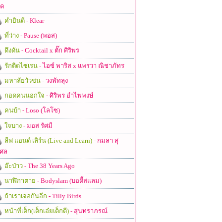
ชค
คำยินดี
- Klear
ที่ว่าง
- Pause (พอส)
ดึงดัน
- Cocktail x ตั๊ก ศิริพร
รักติดไซเรน
- ไอซ์ พาริส x แพรวา ณิชาภัทร
มหาลัยวัวชน
- วงพัทลุง
กอดคนนอกใจ
- ศิริพร อำไพพงษ์
คนบ้า
- Loso (โลโซ)
ใจบาง
- มอส รัศมี
ลีฟ แอนด์ เลิร์น (Live and Learn)
- กมลา สุ
ศล
อ๊ะป่าว
- The 38 Years Ago
นาฬิกาตาย
- Bodyslam (บอดี้สแลม)
ถ้าเราเจอกันอีก
- Tilly Birds
หน้าที่เด็ก(เด็กเอ๋ยเด็กดี)
- สุนทราภรณ์