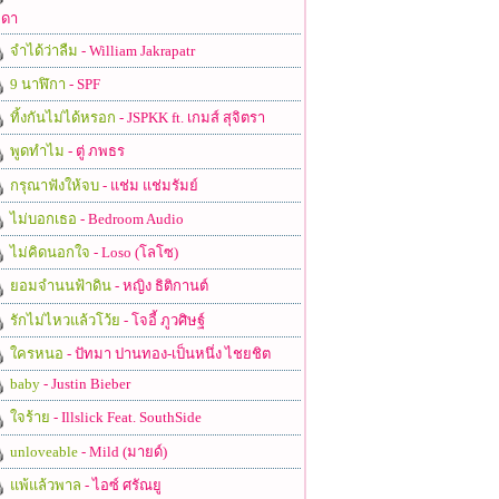
ดา
จำได้ว่าลืม
- William Jakrapatr
9 นาฬิกา
- SPF
ทิ้งกันไม่ได้หรอก
- JSPKK ft. เกมส์ สุจิตรา
พูดทำไม
- ตู่ ภพธร
กรุณาฟังให้จบ
- แช่ม แช่มรัมย์
ไม่บอกเธอ
- Bedroom Audio
ไม่คิดนอกใจ
- Loso (โลโซ)
ยอมจำนนฟ้าดิน
- หญิง ธิติกานต์
รักไม่ไหวแล้วโว้ย
- โจอี้ ภูวศิษฐ์
ใครหนอ
- ปัทมา ปานทอง-เป็นหนึ่ง ไชยชิต
baby
- Justin Bieber
ใจร้าย
- Illslick Feat. SouthSide
unloveable
- Mild (มายด์)
แพ้แล้วพาล
- ไอซ์ ศรัณยู