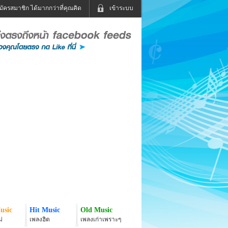
มัครสมาชิก ได้มากกว่าที่คุณคิด
เข้าระบบ
เข้าระบบด้วย User Kapook
ดูทีวี
ฟังวิทยุออนไลน์
Email
Glitter
Password
แม่และเด็ก
สัตว์เลี้ยง
่ง
ท่องเที่ยว
การศึกษา
เข้าระบบด้วย Facebook
Facebook
usic
Hit Music
Old Music
่
เพลงฮิต
เพลงเก่าเพราะๆ