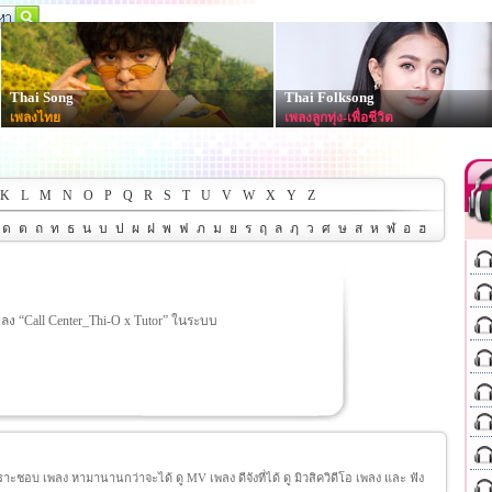
Thai Song
Thai Folksong
เพลงไทย
เพลงลูกทุ่ง-เพื่อชีวิต
K
L
M
N
O
P
Q
R
S
T
U
V
W
X
Y
Z
ด
ต
ถ
ท
ธ
น
บ
ป
ผ
ฝ
พ
ฟ
ภ
ม
ย
ร
ฤ
ล
ฦ
ว
ศ
ษ
ส
ห
ฬ
อ
ฮ
พลง “Call Center_Thi-O x Tutor” ในระบบ
ชอบ เพลง หามานานกว่าจะได้ ดู MV เพลง ดีจังที่ได้ ดู มิวสิควิดีโอ เพลง และ ฟัง