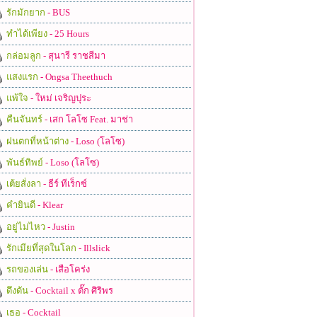
รักมักยาก
- BUS
ทำได้เพียง
- 25 Hours
กล่อมลูก
- สุนารี ราชสีมา
แสงแรก
- Ongsa Theethuch
แพ้ใจ
- ใหม่ เจริญปุระ
คืนจันทร์
- เสก โลโซ Feat. มาช่า
ฝนตกที่หน้าต่าง
- Loso (โลโซ)
พันธ์ทิพย์
- Loso (โลโซ)
เต้ยสั่งลา
- ธีร์ ทีเร็กซ์
คำยินดี
- Klear
อยู่ไม่ไหว
- Justin
รักเมียที่สุดในโลก
- Illslick
รถของเล่น
- เสือโคร่ง
ดึงดัน
- Cocktail x ตั๊ก ศิริพร
เธอ
- Cocktail