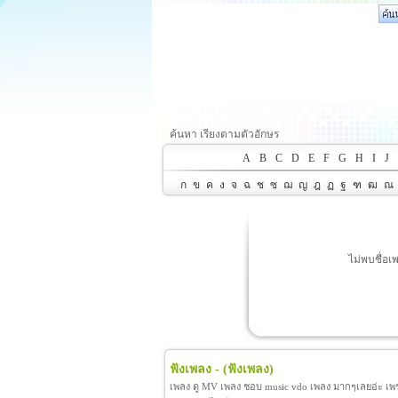
ค้นหา เรียงตามตัวอักษร
A
B
C
D
E
F
G
H
I
J
ก
ข
ค
ง
จ
ฉ
ช
ซ
ฌ
ญ
ฎ
ฏ
ฐ
ฑ
ฒ
ณ
ไม่พบชื่อเ
ฟังเพลง -
(ฟังเพลง)
เพลง ดู MV เพลง ชอบ music vdo เพลง มากๆเลยอ่ะ เพราะ