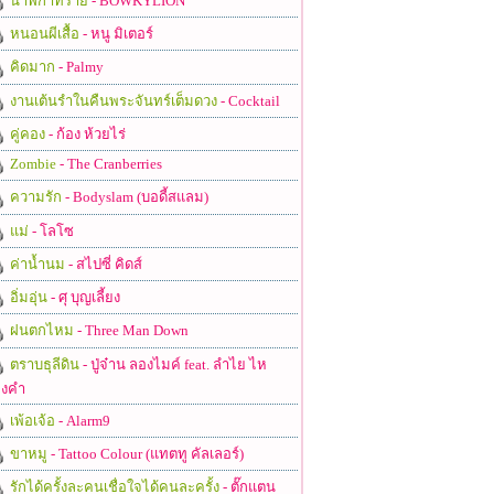
นาฬิกาทราย
- BOWKYLION
หนอนผีเสื้อ
- หนู มิเตอร์
คิดมาก
- Palmy
งานเต้นรำในคืนพระจันทร์เต็มดวง
- Cocktail
คู่คอง
- ก้อง ห้วยไร่
Zombie
- The Cranberries
ความรัก
- Bodyslam (บอดี้สแลม)
แม่
- โลโซ
ค่าน้ำนม
- สไปซี่ คิดส์
อิ่มอุ่น
- ศุ บุญเลี้ยง
ฝนตกไหม
- Three Man Down
ตราบธุลีดิน
- ปู่จ๋าน ลองไมค์ feat. ลำไย ไห
งคำ
เพ้อเจ้อ
- Alarm9
ขาหมู
- Tattoo Colour (แทตทู คัลเลอร์)
รักได้ครั้งละคนเชื่อใจได้คนละครั้ง
- ตั๊กแตน