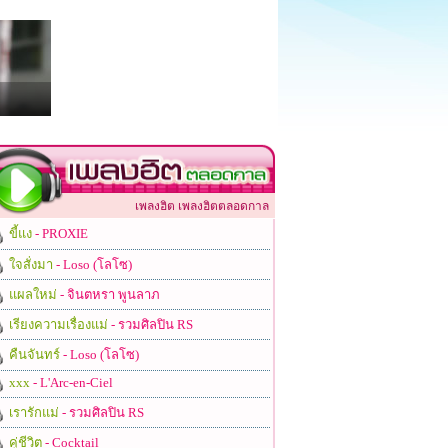
เพลงฮิต เพลงฮิตตลอดกาล
ขี้แง
- PROXIE
ใจสั่งมา
- Loso (โลโซ)
แผลใหม่
- จินตหรา พูนลาภ
เรียงความเรื่องแม่
- รวมศิลปิน RS
คืนจันทร์
- Loso (โลโซ)
xxx
- L'Arc-en-Ciel
เรารักแม่
- รวมศิลปิน RS
คู่ชีวิต
- Cocktail