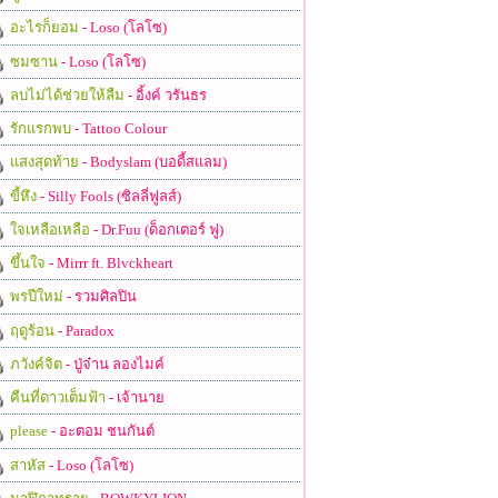
อะไรก็ยอม
- Loso (โลโซ)
ซมซาน
- Loso (โลโซ)
ลบไม่ได้ช่วยให้ลืม
- อิ้งค์ วรันธร
รักแรกพบ
- Tattoo Colour
แสงสุดท้าย
- Bodyslam (บอดี้สแลม)
ขี้หึง
- Silly Fools (ซิลลี่ฟูลส์)
ใจเหลือเหลือ
- Dr.Fuu (ด็อกเตอร์ ฟู)
ขึ้นใจ
- Mirrr ft. Blvckheart
พรปีใหม่
- รวมศิลปิน
ฤดูร้อน
- Paradox
ภวังค์จิต
- ปู่จ๋าน ลองไมค์
คืนที่ดาวเต็มฟ้า
- เจ้านาย
please
- อะตอม ชนกันต์
สาหัส
- Loso (โลโซ)