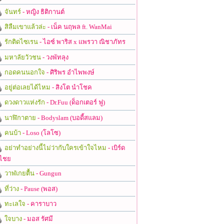
จันทร์
- หญิง ธิติกานต์
สิลืมเขาแล้วล่ะ
- เน็ค นฤพล ft. WanMai
รักติดไซเรน
- ไอซ์ พาริส x แพรวา ณิชาภัทร
มหาลัยวัวชน
- วงพัทลุง
กอดคนนอกใจ
- ศิริพร อำไพพงษ์
อยู่ต่อเลยได้ไหม
- สิงโต นำโชค
ดวงดาวแห่งรัก
- Dr.Fuu (ด็อกเตอร์ ฟู)
นาฬิกาตาย
- Bodyslam (บอดี้สแลม)
คนบ้า
- Loso (โลโซ)
อย่าทำอย่างนี้ไม่ว่ากับใครเข้าใจไหม
- เบิร์ด
ไชย
วาฬเกยตื้น
- Gungun
ที่ว่าง
- Pause (พอส)
ทะเลใจ
- คาราบาว
ใจบาง
- มอส รัศมี