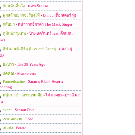
ก้อนหินสิ้นใจ
- แคท รัตกาล
พูดแล้วอยากจะร้องไห้
- Dr.Fuu (ด็อกเตอร์ ฟู)
กลับมา
- หน้ากากอีกาดำ The Mask Singer
ภูมิแพ้กรุงเทพ
- ป้าง นครินทร์ feat. ตั๊กแตน
ดา
ลีฟ แอนด์ เลิร์น (Live and Learn)
- กมลา สุ
ศล
อ๊ะป่าว
- The 38 Years Ago
แค่คุณ
- Musketeers
Promethazine
- Saran x Black Heart x
ndering
หนุ่มนาข้าวสาวนาเกลือ
- ไผ่ พงศธร-เปาวลี พร
มล
event
- Season Five
เราและนาย
- Loso
เธอยัง
- Potato