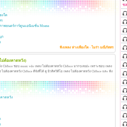
ชล
ียงใด
สร
าพยนตร์การ์ตูนแอนิเมชั่น Moana
ุก
ย
ฟังเพลง ห่างเพียงใด - ไมร่า มณีภัสสร
ไม่ต้องคาดหวัง)
วัง Ch8nce ชอบ music vdo เพลง ไม่ต้องคาดหวัง Ch8nce มากๆเลยอ่ะ เพราะชอบ เพลง
่ต้องคาดหวัง Ch8nce ดีจังที่ได้ ดู มิวสิควิดีโอ เพลง ไม่ต้องคาดหวัง Ch8nce และ ฟัง
งคาดหวัง
ก
ย