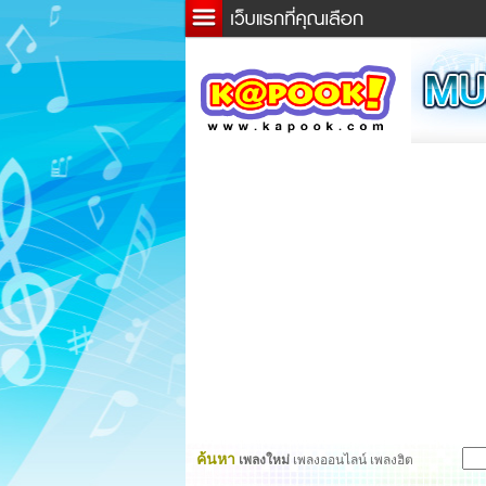
ข่าว
ละค
เกม
ตรว
ดูดว
ผู้ชา
แวะช
dicti
Twitt
ค้นหา
เพลงใหม่
เพลงออนไลน์ เพลงฮิต