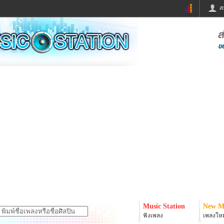
ส
ด่วน
ข่าวสั้น
ข่าวดารา
ร
หนังใหม่
ฟังเพลง
หมากรุกไทย
แชทหมากฮอส
จหวย
ผู้หญิง
แต่งงาน
ง
ทำนายฝัน
สุขภาพ
ย
ผลบอล
บ้านและการตกแต
ิมแวะพัก
กลอน
iCare
onary
เช็คความเร็วเน็ต
iPhone
er
อินสตาแกรมดารา
MSN
Music Station
New M
ฟังเพลง
เพลงใหม