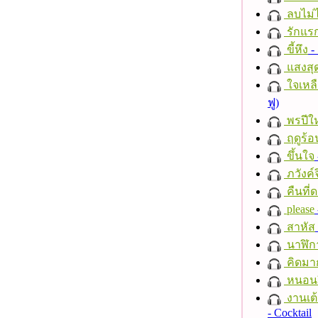
ลบไม่ไ
รักแร
ขี้หึง
- 
แสงสุ
ใจเหลื
ฟู)
พรปีให
ฤดูร้อ
ขึ้นใจ
ภวังค์
คืนที่
please
สาหัส
นาฬิก
คิดมา
หนอนผี
งานเต้
- Cocktail