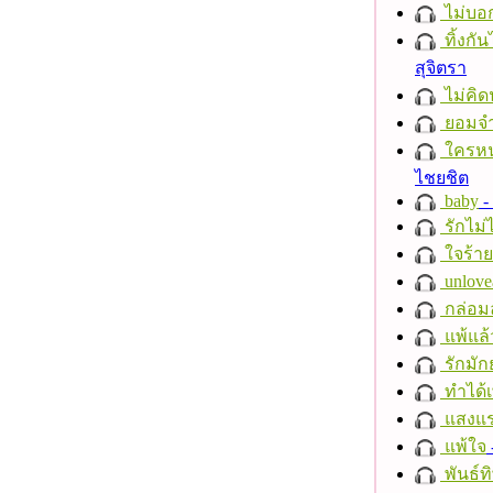
ไม่บอ
ทิ้งกั
สุจิตรา
ไม่คิ
ยอมจำ
ใครห
ไชยชิต
baby
- 
รักไม่
ใจร้าย
unlove
กล่อม
แพ้แล
รักมัก
ทำได้เ
แสงแ
แพ้ใจ
พันธ์ทิ