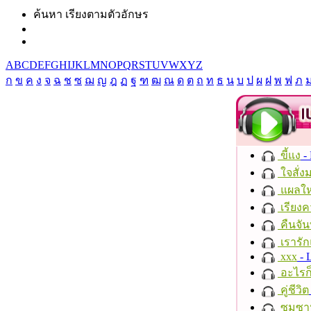
ค้นหา เรียงตามตัวอักษร
A
B
C
D
E
F
G
H
I
J
K
L
M
N
O
P
Q
R
S
T
U
V
W
X
Y
Z
ก
ข
ค
ง
จ
ฉ
ช
ซ
ฌ
ญ
ฎ
ฏ
ฐ
ฑ
ฒ
ณ
ด
ต
ถ
ท
ธ
น
บ
ป
ผ
ฝ
พ
ฟ
ภ
ขี้แง
-
ใจสั่ง
แผลให
เรียงค
คืนจัน
เรารัก
xxx
- 
อะไรก
คู่ชีวิต
ซมซา