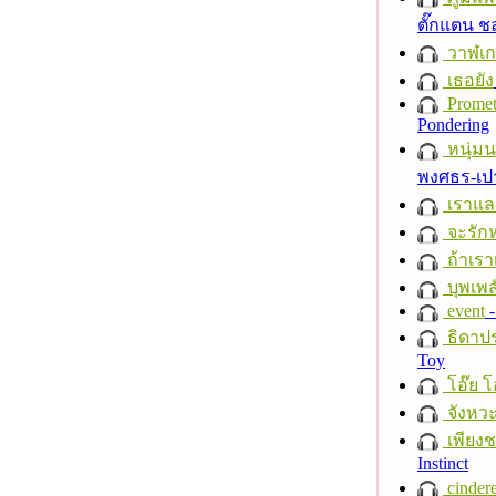
ตั๊กแตน 
วาฬเกย
เธอยัง
Promet
Pondering
หนุ่ม
พงศธร-เป
เราแล
จะรักห
ถ้าเรา
บุพเพส
event
-
ธิดาปร
Toy
โอ๊ย โ
จังหวะ
เพียงชา
Instinct
cindere