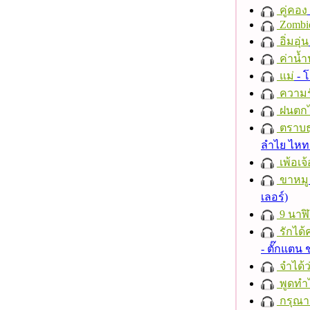
คู่คอง
Zombi
อิ่มอุ่น
ค่าน้
แม่
- 
ความร
ฝนตก
ตราบธุ
ลำไย ไห
เพ้อเจ้
ขาหมู
เลอร์)
9 นาฬ
รักได้
- ตั๊กแตน
จำได้ว
พูดทำ
กรุณาฟ