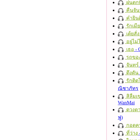
ฝนตกที
คืนจัน
คำยินด
รักเมี
เต้ยสั่
อยู่ไม
เธอ
- 
รถของ
จันทร์
ดึงดัน
รักติด
ณิชาภัทร
สิลืมเ
WanMai
ดวงดา
ฟู)
กอดค
ที่ว่าง