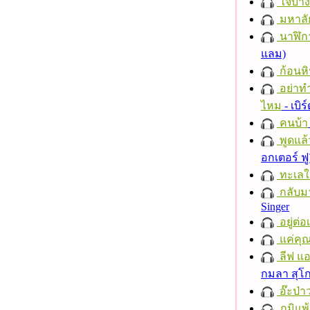
ใจบาง
มหาลั
นาฬิก
แลม)
ก้อนหิ
อย่าทำ
ไหม
- เบิ
คนบ้า
พูดแล้
อกเตอร์ ฟู
ทะเลใ
กลับม
Singer
อยู่ต่
แค่คุ
ลีฟ แอน
กมลา สุโ
อ๊ะป่า
ภูมิแพ