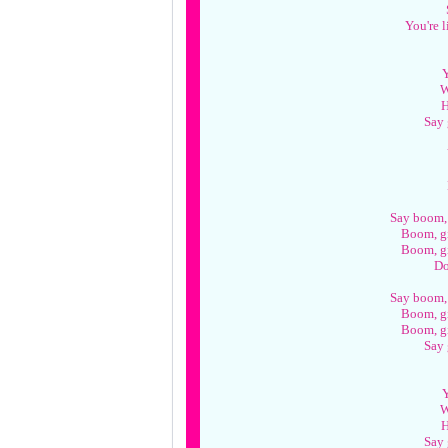
You're 
Y
W
H
Say
Say boom,
Boom, g
Boom, g
Do
Say boom,
Boom, g
Boom, g
Say
Y
W
H
Say