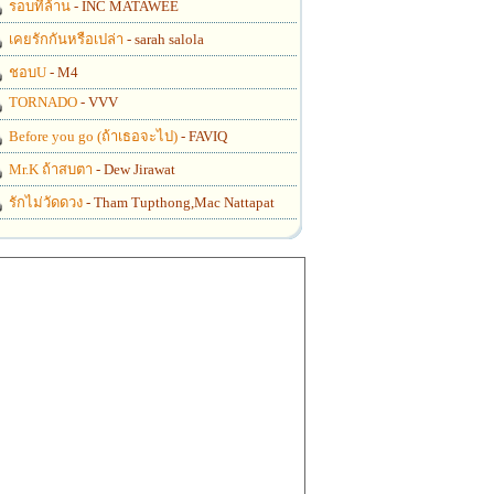
รอบที่ล้าน
- INC MATAWEE
เคยรักกันหรือเปล่า
- sarah salola
ชอบU
- M4
TORNADO
- VVV
Before you go (ถ้าเธอจะไป)
- FAVIQ
Mr.K ถ้าสบตา
- Dew Jirawat
รักไม่วัดดวง
- Tham Tupthong,Mac Nattapat