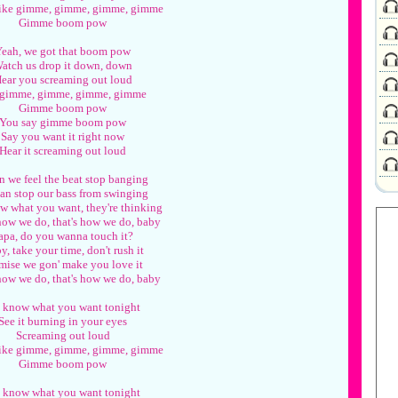
like gimme, gimme, gimme, gimme
Gimme boom pow
eah, we got that boom pow
atch us drop it down, down
ear you screaming out loud
 gimme, gimme, gimme, gimme
Gimme boom pow
You say gimme boom pow
Say you want it right now
Hear it screaming out loud
 we feel the beat stop banging
an stop our bass from swinging
 what you want, they're thinking
how we do, that's how we do, baby
apa, do you wanna touch it?
y, take your time, don't rush it
mise we gon' make you love it
how we do, that's how we do, baby
 know what you want tonight
See it burning in your eyes
Screaming out loud
like gimme, gimme, gimme, gimme
Gimme boom pow
 know what you want tonight