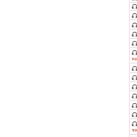
ทอ
ชล