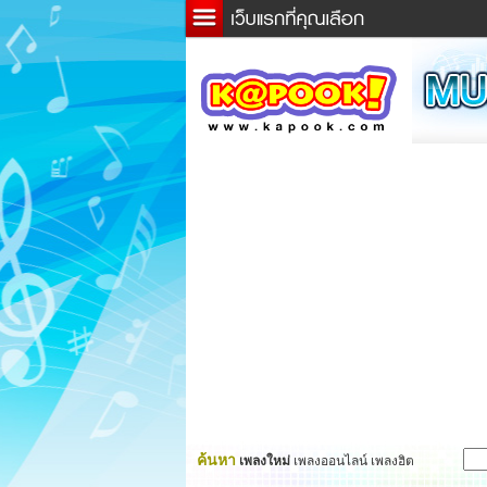
ข่าว
ละค
เกม
ตรว
ดูดว
ผู้ชา
แวะช
dicti
Twitt
ค้นหา
เพลงใหม่
เพลงออนไลน์ เพลงฮิต