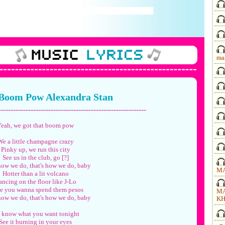
ma
ง Boom Pow Alexandra Stan
-----------------------------------------------------------
eah, we got that boom pow
We a little champagne crazy
Pinky up, we run this city
See us in the club, go [?]
how we do, that's how we do, baby
MA
Hotter than a lit volcano
ncing on the floor like J-Lo
 you wanna spend them pesos
MA
how we do, that's how we do, baby
KH
 know what you want tonight
See it burning in your eyes