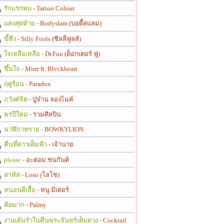
รักแรกพบ
- Tattoo Colour
แสงสุดท้าย
- Bodyslam (บอดี้สแลม)
ขี้หึง
- Silly Fools (ซิลลี่ฟูลส์)
ใจเหลือเหลือ
- Dr.Fuu (ด็อกเตอร์ ฟู)
ขึ้นใจ
- Mirrr ft. Blvckheart
ฤดูร้อน
- Paradox
ภวังค์จิต
- ปู่จ๋าน ลองไมค์
พรปีใหม่
- รวมศิลปิน
นาฬิกาทราย
- BOWKYLION
คืนที่ดาวเต็มฟ้า
- เจ้านาย
please
- อะตอม ชนกันต์
สาหัส
- Loso (โลโซ)
หนอนผีเสื้อ
- หนู มิเตอร์
คิดมาก
- Palmy
งานเต้นรำในคืนพระจันทร์เต็มดวง
- Cocktail