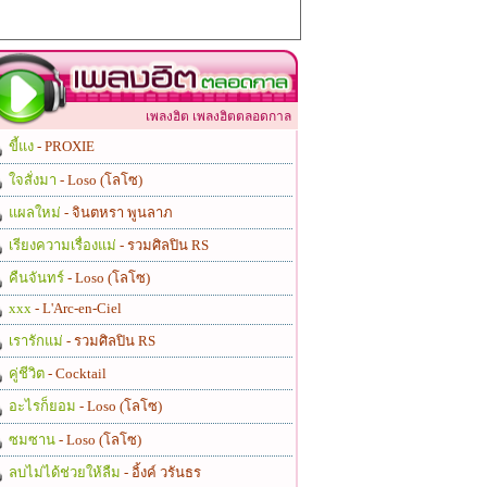
เพลงฮิต เพลงฮิตตลอดกาล
ขี้แง
- PROXIE
ใจสั่งมา
- Loso (โลโซ)
แผลใหม่
- จินตหรา พูนลาภ
เรียงความเรื่องแม่
- รวมศิลปิน RS
คืนจันทร์
- Loso (โลโซ)
xxx
- L'Arc-en-Ciel
เรารักแม่
- รวมศิลปิน RS
คู่ชีวิต
- Cocktail
อะไรก็ยอม
- Loso (โลโซ)
ซมซาน
- Loso (โลโซ)
ลบไม่ได้ช่วยให้ลืม
- อิ้งค์ วรันธร