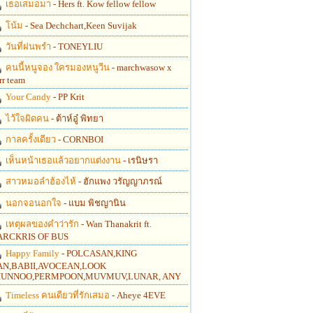
เธอเสมอมา
- Hers ft. Kow fellow fellow
โน้ม
- Sea Dechchart,Keen Suvijak
วันที่ฝนพรำ
- TONEYLIU
คนนี้หนูจอง ใครมองหนูวีน
- marchwasow x
rr team
Your Candy
- PP Krit
ไว้ใจผิดคน
- ต้าห์อู๋ พิทยา
กาลครั้งเดียว
- CORNBOI
เห็นหน้าเธอแล้วอยากแต่งงาน
- เรนิษรา
สาวหมอลำฮ้องไห้
- ฮักแพง วรัญญาภรณ์
นอกจอนอกใจ
- แบม พิชญานิน
เหตุผลของคำว่ารัก
- Wan Thanakrit ft.
RCKRIS OF BUS
Happy Family
- POLCASAN,KING
N,BABII,AVOCEAN,LOOK
UNNOO,PERMPOON,MUVMUV,LUNAR, ANY
Timeless คนเดียวที่รักเสมอ
- Aheye 4EVE