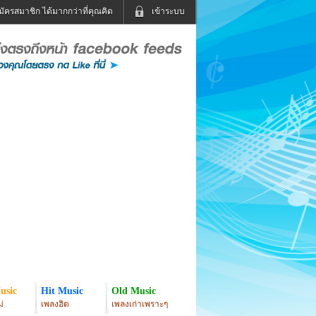
มัครสมาชิก ได้มากกว่าที่คุณคิด
เข้าระบบ
เข้าระบบด้วย User Kapook
ดูทีวี
ฟังวิทยุออนไลน์
Email
Glitter
Password
แม่และเด็ก
สัตว์เลี้ยง
่ง
ท่องเที่ยว
การศึกษา
เข้าระบบด้วย Facebook
Facebook
usic
Hit Music
Old Music
่
เพลงฮิต
เพลงเก่าเพราะๆ