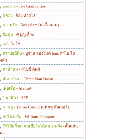
Zombie
- The Cranberries
คู่คอง
- ก้อง ห้วยไร่
ความรัก
- Bodyslam (บอดี้สแลม)
อิ่มอุ่น
- ศุ บุญเลี้ยง
แม่
- โลโซ
ตราบธุลีดิน
- ปู่จ๋าน ลองไมค์ feat. ลำไย ไห
งคำ
ค่าน้ำนม
- สไปซี่ คิดส์
ฝนตกไหม
- Three Man Down
เพ้อเจ้อ
- Alarm9
9 นาฬิกา
- SPF
ขาหมู
- Tattoo Colour (แทตทู คัลเลอร์)
จำได้ว่าลืม
- William Jakrapatr
รักได้ครั้งละคนเชื่อใจได้คนละครั้ง
- ตั๊กแตน
ดา