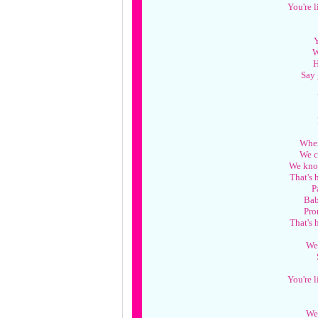
You're 
Y
W
H
Say
When
We c
We know
That's 
P
Bab
Pro
That's 
We
You're 
We