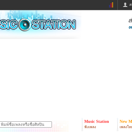
ส
ด่วน
ข่าวสั้น
ข่าวดารา
ร
หนังใหม่
ฟังเพลง
หมากรุกไทย
แชทหมากฮอส
จหวย
ผู้หญิง
แต่งงาน
ง
ทำนายฝัน
สุขภาพ
ย
ผลบอล
บ้านและการตกแต
ิมแวะพัก
กลอน
iCare
onary
เช็คความเร็วเน็ต
iPhone
er
อินสตาแกรมดารา
MSN
Music Station
New M
ฟังเพลง
เพลงใหม