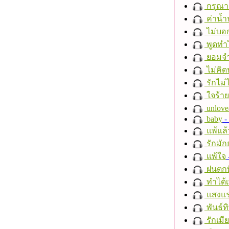
กรุณาฟ
ค่าน้
ไม่บอ
พูดทำ
ยอมจำ
ไม่คิ
รักไม่
ใจร้าย
unlove
baby
- 
แพ้แล
รักมัก
แพ้ใจ
ฝนตกที
ทำได้เ
แสงแ
พันธ์ทิ
รักเมี