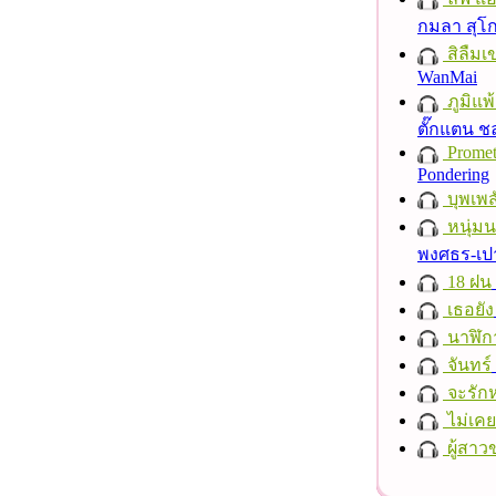
กมลา สุโ
สิลืมเ
WanMai
ภูมิแพ
ตั๊กแตน 
Promet
Pondering
บุพเพส
หนุ่ม
พงศธร-เป
18 ฝน
เธอยัง
นาฬิก
จันทร์
จะรักห
ไม่เคย
ผู้สาว