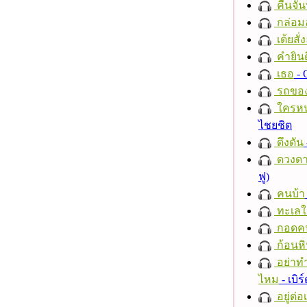
คืนจัน
กล่อม
เต้ยสั่
คำยินด
เธอ
- 
รถของ
ใครห
ไชยชิต
ดึงดัน
ดวงดา
ฟู)
คนบ้า
ทะเลใ
กอดค
ก้อนหิ
อย่าทำ
ไหม
- เบิ
อยู่ต่