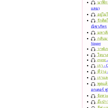
นาฬิก
แลม)
อยู่ไม
รักติด
ณิชาภัทร
มหาลั
กลับม
Singer
วาฬเกย
ใจบาง
event
-
เรา
- C
ที่ว่าง
เราแล
พูดแล้
อกเตอร์ ฟู
จังหวะ
อ๊ะป่า
ลีฟ แอน