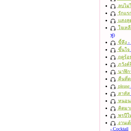
ลบไม่ไ
รักแร
แสงสุ
ใจเหลื
ฟู)
ขี้หึง
- 
ขึ้นใจ
ฤดูร้อ
ภวังค์
นาฬิก
คืนที่
please
สาหัส
หนอนผี
คิดมา
พรปีให
งานเต้
- Cocktail