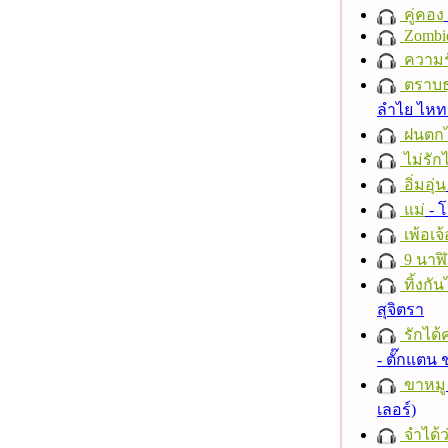
คู่คอง
Zombi
ความร
ตราบธุ
ลำไย ไห
ฝนตก
ไม่รักไ
อิ่มอุ่น
แม่
- 
เพ้อเจ้
9 นาฬ
ทิ้งกั
สุจิตรา
รักได้
- ตั๊กแตน
ขาหมู
เลอร์)
จำได้ว