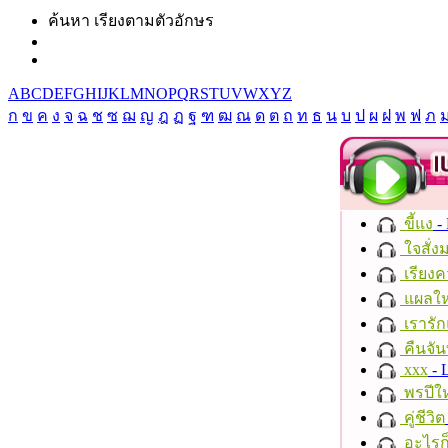
ค้นหา เรียงตามตัวอักษร
A
B
C
D
E
F
G
H
I
J
K
L
M
N
O
P
Q
R
S
T
U
V
W
X
Y
Z
ก
ข
ค
ง
จ
ฉ
ช
ซ
ฌ
ญ
ฎ
ฏ
ฐ
ฑ
ฒ
ณ
ด
ต
ถ
ท
ธ
น
บ
ป
ผ
ฝ
พ
ฟ
ภ
ขี้แง
-
ใจสั่ง
เรียงค
แผลให
เรารัก
คืนจัน
xxx
- 
พรปีให
คู่ชีวิต
อะไรก