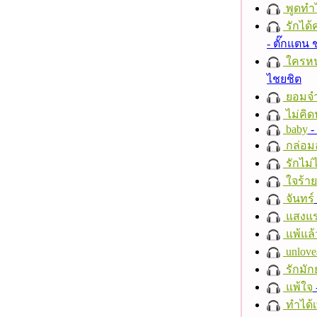
พูดทำ
รักได้
- ตั๊กแตน
ใครห
ไชยชิต
ยอมจำ
ไม่คิ
baby
- 
กล่อม
รักไม่
ใจร้าย
จันทร์
แสงแ
แพ้แล
unlove
รักมัก
แพ้ใจ
ทำได้เ