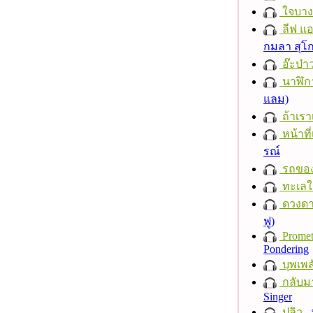
ใจบาง
ลีฟ แอน
กมลา สุโ
อ๊ะป่า
นาฬิก
แลม)
ถ้าเรา
หน้าที่
รณ์
รถของ
ทะเลใ
ดวงดา
ฟู)
Promet
Pondering
บุพเพส
กลับม
Singer
ปลิว
-