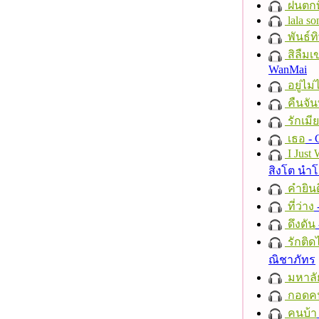
ฝนตกที
lala so
พันธ์ทิ
สิลืมเ
WanMai
อยู่ไม
คืนจัน
รักเมี
เธอ
- 
I Just
สิงโต นำ
คำยินด
ที่ว่าง
ดึงดัน
รักติด
ณิชาภัทร
มหาลั
กอดค
คนบ้า