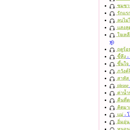
ซมซา
รักแร
ลบไม่ไ
แสงสุ
ใจเหลื
ฟู)
ฤดูร้อ
ขี้หึง
- 
ขึ้นใจ
ภวังค์
สาหัส
please
ค่าน้
คืนที่
คิดมา
แม่
- 
อิ่มอุ่น
หนอนผี