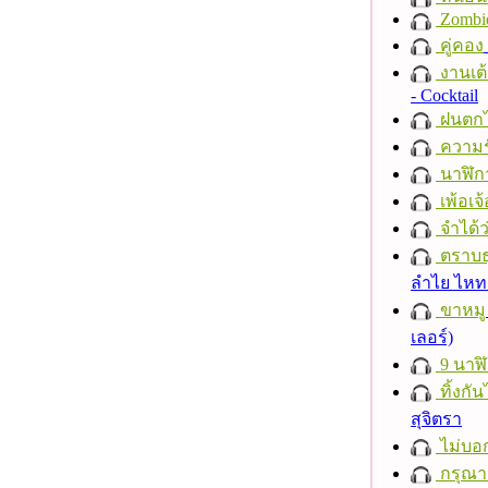
Zombi
คู่คอง
งานเต้
- Cocktail
ฝนตก
ความร
นาฬิก
เพ้อเจ้
จำได้ว
ตราบธุ
ลำไย ไห
ขาหมู
เลอร์)
9 นาฬ
ทิ้งกั
สุจิตรา
ไม่บอ
กรุณาฟ