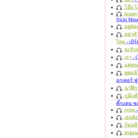
โอ๊ย โ
beauty 
Nicki Mina
อยู่ต่
อย่าทำ
ไหม
- เบิ
จะรักห
เรา
- C
แค่คุ
พูดแล้
อกเตอร์ ฟู
นาฬิก
ภูมิแพ
ตั๊กแตน 
event
-
เธอยัง
ก้อนหิ
หนุ่ม