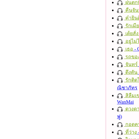
ฝนตกที
คืนจัน
คำยินด
รักเมี
เต้ยสั่
อยู่ไม
เธอ
- 
รถของ
จันทร์
ดึงดัน
รักติด
ณิชาภัทร
สิลืมเ
WanMai
ดวงดา
ฟู)
กอดค
ที่ว่าง