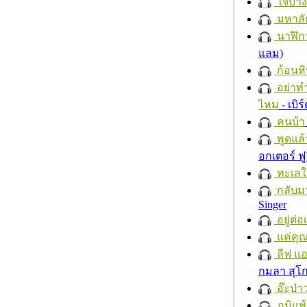
ใจบาง
มหาลั
นาฬิก
แลม)
ก้อนหิ
อย่าทำ
ไหม
- เบิ
คนบ้า
พูดแล้
อกเตอร์ ฟู
ทะเลใ
กลับม
Singer
อยู่ต่
แค่คุ
ลีฟ แอน
กมลา สุโ
อ๊ะป่า
ภูมิแพ