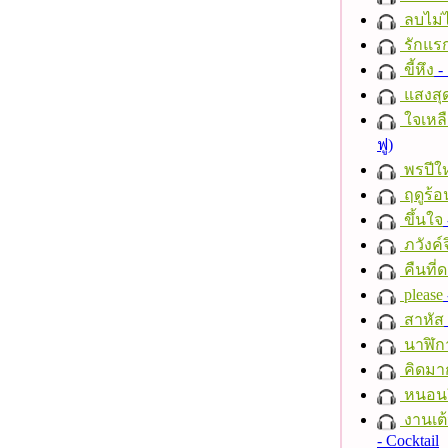
ลบไม่ไ
รักแร
ขี้หึง
- 
แสงสุ
ใจเหลื
ฟู)
พรปีให
ฤดูร้อ
ขึ้นใจ
ภวังค์
คืนที่
please
สาหัส
นาฬิก
คิดมา
หนอนผี
งานเต้
- Cocktail