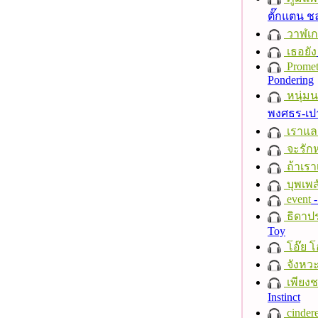
ตั๊กแตน 
วาฬเกย
เธอยัง
Promet
Pondering
หนุ่ม
พงศธร-เป
เราแล
จะรักห
ถ้าเรา
บุพเพส
event
-
ธิดาปร
Toy
โอ๊ย โ
จังหวะ
เพียงชา
Instinct
cindere