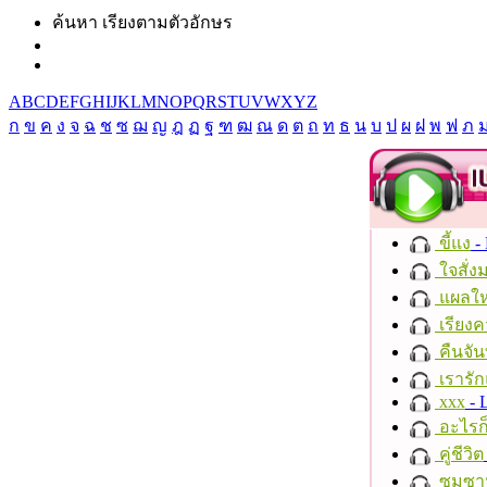
ค้นหา เรียงตามตัวอักษร
A
B
C
D
E
F
G
H
I
J
K
L
M
N
O
P
Q
R
S
T
U
V
W
X
Y
Z
ก
ข
ค
ง
จ
ฉ
ช
ซ
ฌ
ญ
ฎ
ฏ
ฐ
ฑ
ฒ
ณ
ด
ต
ถ
ท
ธ
น
บ
ป
ผ
ฝ
พ
ฟ
ภ
ขี้แง
-
ใจสั่ง
แผลให
เรียงค
คืนจัน
เรารัก
xxx
- 
อะไรก
คู่ชีวิต
ซมซา