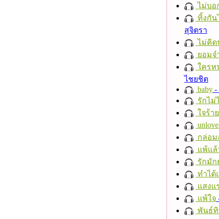
ไม่บอ
ทิ้งกั
สุจิตรา
ไม่คิ
ยอมจำ
ใครห
ไชยชิต
baby
- 
รักไม่
ใจร้าย
unlove
กล่อม
แพ้แล
รักมัก
ทำได้เ
แสงแ
แพ้ใจ
พันธ์ทิ