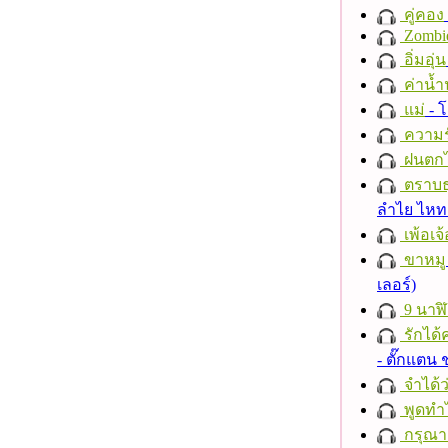
คู่คอง
Zombi
อิ่มอุ่น
ค่าน้
แม่
- 
ความร
ฝนตก
ตราบธุ
ลำไย ไห
เพ้อเจ้
ขาหมู
เลอร์)
9 นาฬ
รักได้
- ตั๊กแตน
จำได้ว
พูดทำ
กรุณาฟ