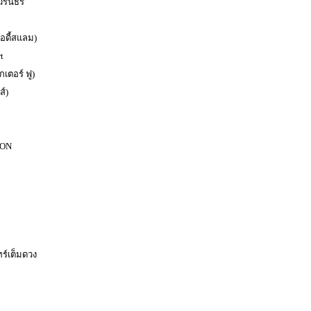
 วรันธร
อดี้สแลม)
t
กเตอร์ ฟู)
ส์)
ION
ร์เต็มดวง