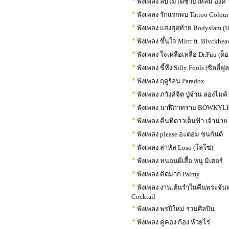
*
ฟังเพลง ลบไม่ได้ช่วยให้ลืม อิ้งค์
*
ฟังเพลง รักแรกพบ Tattoo Colour
*
ฟังเพลง แสงสุดท้าย Bodyslam (บ
*
ฟังเพลง ขึ้นใจ Mirrr ft. Blvckhear
*
ฟังเพลง ใจเหลือเหลือ Dr.Fuu (ด็อ
*
ฟังเพลง ขี้หึง Silly Fools (ซิลลี่ฟูล
*
ฟังเพลง ฤดูร้อน Paradox
*
ฟังเพลง ภวังค์จิต ปู่จ๋าน ลองไมค์
*
ฟังเพลง นาฬิกาทราย BOWKYL
*
ฟังเพลง คืนที่ดาวเต็มฟ้า เจ้านาย
*
ฟังเพลง please อะตอม ชนกันต์
*
ฟังเพลง สาหัส Loso (โลโซ)
*
ฟังเพลง หนอนผีเสื้อ หนู มิเตอร์
*
ฟังเพลง คิดมาก Palmy
*
ฟังเพลง งานเต้นรำในคืนพระจันท
Cocktail
*
ฟังเพลง พรปีใหม่ รวมศิลปิน
*
ฟังเพลง คู่คอง ก้อง ห้วยไร่