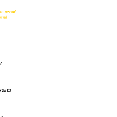
างสงกรานต์
ภรณ์
-
าภ
ิลปิน RS