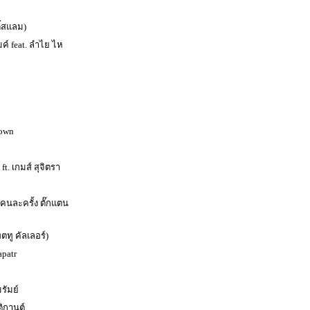
ี้สแลม)
มค์ feat. ลำไย ไห
own
t. เกมส์ สุจิตรา
้คนละครั้ง ตั๊กแตน
ตทู คัลเลอร์)
apatr
รัมย์
ิกานต์