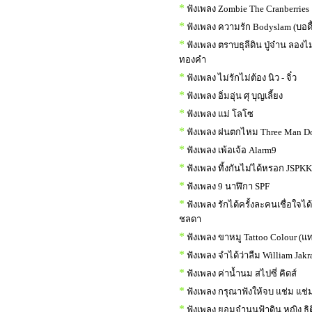
*
ฟังเพลง Zombie The Cranberries
*
ฟังเพลง ความรัก Bodyslam (บอด
*
ฟังเพลง ตราบธุลีดิน ปู่จ๋าน ลองไ
ทองคำ
*
ฟังเพลง ไม่รักไม่ต้อง นิว - จิ๋ว
*
ฟังเพลง อิ่มอุ่น ศุ บุญเลี้ยง
*
ฟังเพลง แม่ โลโซ
*
ฟังเพลง ฝนตกไหม Three Man D
*
ฟังเพลง เพ้อเจ้อ Alarm9
*
ฟังเพลง ทิ้งกันไม่ได้หรอก JSPKK f
*
ฟังเพลง 9 นาฬิกา SPF
*
ฟังเพลง รักได้ครั้งละคนเชื่อใจได
ชลดา
*
ฟังเพลง ขาหมู Tattoo Colour (แท
*
ฟังเพลง จำได้ว่าลืม William Jakr
*
ฟังเพลง ค่าน้ำนม สไปซี่ คิดส์
*
ฟังเพลง กรุณาฟังให้จบ แช่ม แช่ม
*
ฟังเพลง ยอมจำนนฟ้าดิน หญิง ธิต