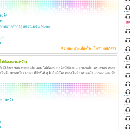
ียงใด
สร
ชล
าพยนตร์การ์ตูนแอนิเมชั่น Moana
ุก
ย
ฟังเพลง ห่างเพียงใด - ไมร่า มณีภัสสร
ไม่ต้องคาดหวัง)
วัง Ch8nce ชอบ music vdo เพลง ไม่ต้องคาดหวัง Ch8nce มากๆเลยอ่ะ เพราะชอบ เพลง
่ต้องคาดหวัง Ch8nce ดีจังที่ได้ ดู มิวสิควิดีโอ เพลง ไม่ต้องคาดหวัง Ch8nce และ ฟัง
งคาดหวัง
ก
ย