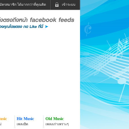
มัครสมาชิก ได้มากกว่าที่คุณคิด
เข้าระบบ
เข้าระบบด้วย User Kapook
ดูทีวี
ฟังวิทยุออนไลน์
Email
Glitter
Password
แม่และเด็ก
สัตว์เลี้ยง
่ง
ท่องเที่ยว
การศึกษา
เข้าระบบด้วย Facebook
Facebook
usic
Hit Music
Old Music
่
เพลงฮิต
เพลงเก่าเพราะๆ