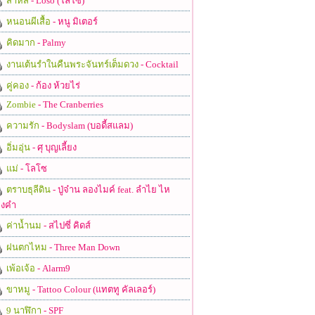
สาหัส
- Loso (โลโซ)
หนอนผีเสื้อ
- หนู มิเตอร์
คิดมาก
- Palmy
งานเต้นรำในคืนพระจันทร์เต็มดวง
- Cocktail
คู่คอง
- ก้อง ห้วยไร่
Zombie
- The Cranberries
ความรัก
- Bodyslam (บอดี้สแลม)
อิ่มอุ่น
- ศุ บุญเลี้ยง
แม่
- โลโซ
ตราบธุลีดิน
- ปู่จ๋าน ลองไมค์ feat. ลำไย ไห
งคำ
ค่าน้ำนม
- สไปซี่ คิดส์
ฝนตกไหม
- Three Man Down
เพ้อเจ้อ
- Alarm9
ขาหมู
- Tattoo Colour (แทตทู คัลเลอร์)
9 นาฬิกา
- SPF