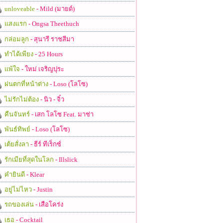
unloveable
- Mild (มายด์)
แสงแรก
- Ongsa Theethuch
กล่อมลูก
- สุนารี ราชสีมา
ทำได้เพียง
- 25 Hours
แพ้ใจ
- ใหม่ เจริญปุระ
ฝนตกที่หน้าต่าง
- Loso (โลโซ)
ไม่รักไม่ต้อง
- นิว - จิ๋ว
คืนจันทร์
- เสก โลโซ Feat. มาช่า
พันธ์ทิพย์
- Loso (โลโซ)
เต้ยสั่งลา
- ธีร์ ทีเร็กซ์
รักเมียที่สุดในโลก
- Illslick
คำยินดี
- Klear
อยู่ไม่ไหว
- Justin
รถของเล่น
- เสือโคร่ง
เธอ
- Cocktail