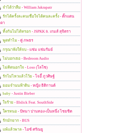
จำได้ว่าลืม
- William Jakrapatr
รักได้ครั้งละคนเชื่อใจได้คนละครั้ง
- ตั๊กแตน
ดา
ทิ้งกันไม่ได้หรอก
- JSPKK ft. เกมส์ สุจิตรา
พูดทำไม
- ตู่ ภพธร
กรุณาฟังให้จบ
- แช่ม แช่มรัมย์
ไม่บอกเธอ
- Bedroom Audio
ไม่คิดนอกใจ
- Loso (โลโซ)
รักไม่ไหวแล้วโว้ย
- โจอี้ ภูวศิษฐ์
ยอมจำนนฟ้าดิน
- หญิง ธิติกานต์
baby
- Justin Bieber
ใจร้าย
- Illslick Feat. SouthSide
ใครหนอ
- ปัทมา ปานทอง-เป็นหนึ่ง ไชยชิต
รักมักยาก
- BUS
แพ้แล้วพาล
- ไอซ์ ศรัณยู