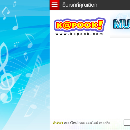
ข่าว
ละค
เกม
ตรว
ดูดว
ผู้ชา
แวะช
dicti
Twitt
ค้นหา
เพลงใหม่
เพลงออนไลน์ เพลงฮิต