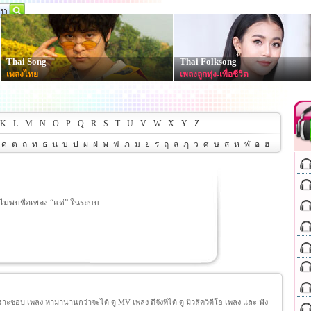
Thai Song
Thai Folksong
เพลงไทย
เพลงลูกทุ่ง-เพื่อชีวิต
K
L
M
N
O
P
Q
R
S
T
U
V
W
X
Y
Z
ด
ต
ถ
ท
ธ
น
บ
ป
ผ
ฝ
พ
ฟ
ภ
ม
ย
ร
ฤ
ล
ฦ
ว
ศ
ษ
ส
ห
ฬ
อ
ฮ
ไม่พบชื่อเพลง “แด่” ในระบบ
ชอบ เพลง หามานานกว่าจะได้ ดู MV เพลง ดีจังที่ได้ ดู มิวสิควิดีโอ เพลง และ ฟัง