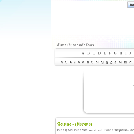
ค้นหา เรียงตามตัวอักษร
A
B
C
D
E
F
G
H
I
J
ก
ข
ค
ง
จ
ฉ
ช
ซ
ฌ
ญ
ฎ
ฏ
ฐ
ฑ
ฒ
ณ
ฟังเพลง -
(ฟังเพลง)
เพลง ดู MV เพลง ชอบ music vdo เพลง มากๆเลยอ่ะ เพราะ