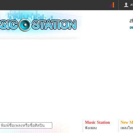
ส
ด่วน
ข่าวสั้น
ข่าวดารา
ร
หนังใหม่
ฟังเพลง
หมากรุกไทย
แชทหมากฮอส
จหวย
ผู้หญิง
แต่งงาน
ง
ทำนายฝัน
สุขภาพ
ย
ผลบอล
บ้านและการตกแต
ิมแวะพัก
กลอน
iCare
onary
เช็คความเร็วเน็ต
iPhone
er
อินสตาแกรมดารา
MSN
Music Station
New M
ฟังเพลง
เพลงใหม