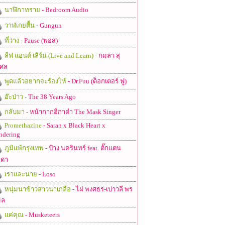
นาฬิกาทราย
- Bedroom Audio
วาฬเกยตื้น
- Gungun
ที่ว่าง
- Pause (พอส)
ลีฟ แอนด์ เลิร์น (Live and Learn)
- กมลา สุ
ศล
พูดแล้วอยากจะร้องไห้
- Dr.Fuu (ด็อกเตอร์ ฟู)
อ๊ะป่าว
- The 38 Years Ago
กลับมา
- หน้ากากอีกาดำ The Mask Singer
Promethazine
- Saran x Black Heart x
ndering
ภูมิแพ้กรุงเทพ
- ป้าง นครินทร์ feat. ตั๊กแตน
ดา
เราและนาย
- Loso
หนุ่มนาข้าวสาวนาเกลือ
- ไผ่ พงศธร-เปาวลี พร
มล
แค่คุณ
- Musketeers