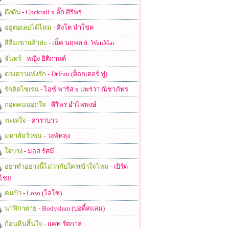
ดึงดัน
- Cocktail x ตั๊ก ศิริพร
อยู่ต่อเลยได้ไหม
- สิงโต นำโชค
สิลืมเขาแล้วล่ะ
- เน็ค นฤพล ft. WanMai
จันทร์
- หญิง ธิติกานต์
ดวงดาวแห่งรัก
- Dr.Fuu (ด็อกเตอร์ ฟู)
รักติดไซเรน
- ไอซ์ พาริส x แพรวา ณิชาภัทร
กอดคนนอกใจ
- ศิริพร อำไพพงษ์
ทะเลใจ
- คาราบาว
มหาลัยวัวชน
- วงพัทลุง
ใจบาง
- มอส รัศมี
อย่าทำอย่างนี้ไม่ว่ากับใครเข้าใจไหม
- เบิร์ด
ไชย
คนบ้า
- Loso (โลโซ)
นาฬิกาตาย
- Bodyslam (บอดี้สแลม)
ก้อนหินสิ้นใจ
- แคท รัตกาล