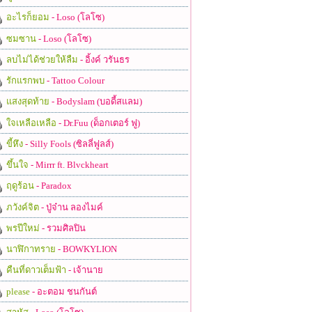
อะไรก็ยอม
- Loso (โลโซ)
ซมซาน
- Loso (โลโซ)
ลบไม่ได้ช่วยให้ลืม
- อิ้งค์ วรันธร
รักแรกพบ
- Tattoo Colour
แสงสุดท้าย
- Bodyslam (บอดี้สแลม)
ใจเหลือเหลือ
- Dr.Fuu (ด็อกเตอร์ ฟู)
ขี้หึง
- Silly Fools (ซิลลี่ฟูลส์)
ขึ้นใจ
- Mirrr ft. Blvckheart
ฤดูร้อน
- Paradox
ภวังค์จิต
- ปู่จ๋าน ลองไมค์
พรปีใหม่
- รวมศิลปิน
นาฬิกาทราย
- BOWKYLION
คืนที่ดาวเต็มฟ้า
- เจ้านาย
please
- อะตอม ชนกันต์