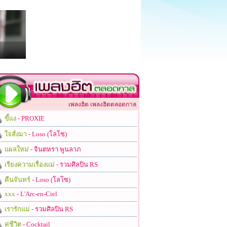
เพลงฮิต เพลงฮิตตลอดกาล
ขี้แง
- PROXIE
ใจสั่งมา
- Loso (โลโซ)
แผลใหม่
- จินตหรา พูนลาภ
เรียงความเรื่องแม่
- รวมศิลปิน RS
คืนจันทร์
- Loso (โลโซ)
xxx
- L'Arc-en-Ciel
เรารักแม่
- รวมศิลปิน RS
คู่ชีวิต
- Cocktail