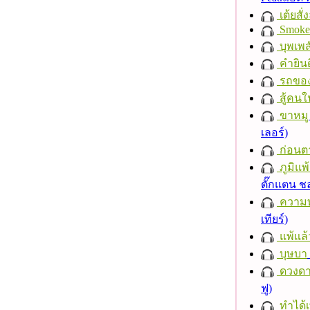
เต้ยสั่
Smoke
บุพเพส
คำยินด
รถของ
สู้คน
ขาหมู
เลอร์)
ก่อนต
ภูมิแพ
ตั๊กแตน 
ความ
เทียร์)
แพ้แล
บุษบา
ดวงดา
ฟู)
ทำได้เ