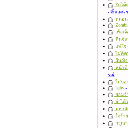
รักได้
- ตั๊กแตน
หนอนผี
Zombi
เพ้อเจ้
คืนจัน
แพ้ใจ
ไม่คิ
ผู้หญิง
หน้าที่
รณ์
ไม่บอ
baby
- 
ยอมจำ
จำได้ว
มหาลั
ใจร้าย
กรุณาฟ