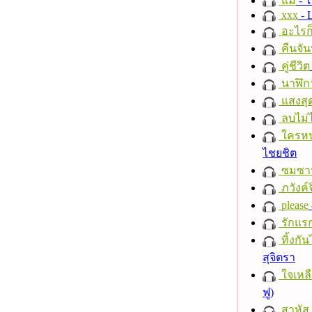
แม่
- 
xxx
- 
อะไรก
คืนจัน
คู่ชีวิต
นาฬิก
แสงสุ
ลบไม่ไ
ใครห
ไชยชิต
ซมซา
ภวังค์
please
รักแร
ทิ้งกั
สุจิตรา
ใจเหลื
ฟู)
สาหัส