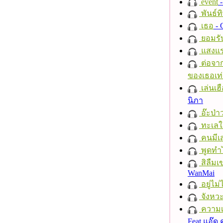
event
-
พันธ์ทิ
เธอ
- 
ยอมรั
แสงแ
ต่อจาก
ของเธอเท่
เล่นเฮ
นิภา
อ๊ะป่า
ทะเลใ
คนมีเส
พูดทำ
สิลืมเ
WanMai
อยู่ไม
จังหวะ
ความเช
Feat.แอ๊ด