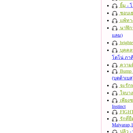
ยิ้ม
- โ
ชอบเธ
แพ้ทา
นาฬิก
แลม)
brighte
บุคคลท
โตโน่ ภาค
ความฝั
Bump 
(บุดด้าเบส
จะรักห
ใจบาง
เพียงชา
Instinct
FIGH
รักที่ย
Maiyarap
ปลิว
-