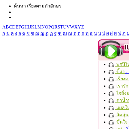
ค้นหา เรียงตามตัวอักษร
A
B
C
D
E
F
G
H
I
J
K
L
M
N
O
P
Q
R
S
T
U
V
W
X
Y
Z
ก
ข
ค
ง
จ
ฉ
ช
ซ
ฌ
ญ
ฎ
ฏ
ฐ
ฑ
ฒ
ณ
ด
ต
ถ
ท
ธ
น
บ
ป
ผ
ฝ
พ
ฟ
ภ
พรปีให
ขี้แง
-
เรียงค
เรารัก
ใจสั่ง
ค่าน้
แผลให
อิ่มอุ่น
ขึ้นใจ