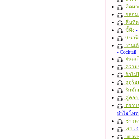
คิดมา
กล่อม
คืนที่
ขี้หึง
- 
9 นาฬ
งานเต้
- Cocktail
ฝนตก
ความร
รักไม่
ฤดูร้อ
รักมัก
คู่คอง
ตราบธุ
ลำไย ไห
ชาวนาก
เรา
- C
unlove