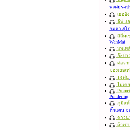
พงศธร-เป
เธอยัง
ลีฟ แอน
กมลา สุโ
สิลืมเ
WanMai
บุพเพส
อ๊ะป่า
ต่อจาก
ของเธอเท่
18 ฝน
ไม่เคย
Promet
Pondering
ภูมิแพ
ตั๊กแตน 
ชาวนาก
ถ้าเรา