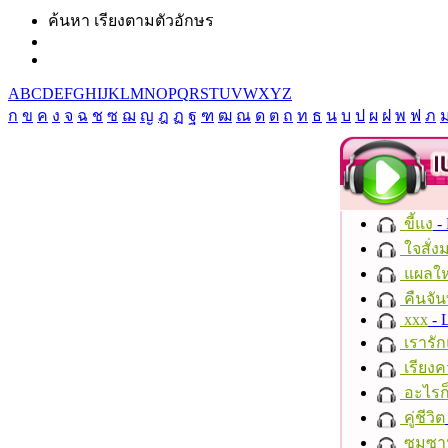
ค้นหา เรียงตามตัวอักษร
A
B
C
D
E
F
G
H
I
J
K
L
M
N
O
P
Q
R
S
T
U
V
W
X
Y
Z
ก
ข
ค
ง
จ
ฉ
ช
ซ
ฌ
ญ
ฎ
ฏ
ฐ
ฑ
ฒ
ณ
ด
ต
ถ
ท
ธ
น
บ
ป
ผ
ฝ
พ
ฟ
ภ
ขี้แง
-
ใจสั่ง
แผลให
คืนจัน
xxx
- 
เรารัก
เรียงค
อะไรก
คู่ชีวิต
ซมซา