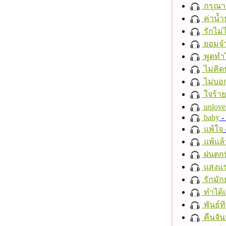
กรุณาฟ
ค่าน้
รักไม่
ยอมจำ
พูดทำ
ไม่คิ
ไม่บอ
ใจร้าย
unlove
baby
- 
แพ้ใจ
แพ้แล
ฝนตกที
แสงแ
รักมัก
ทำได้เ
พันธ์ทิ
คืนจัน