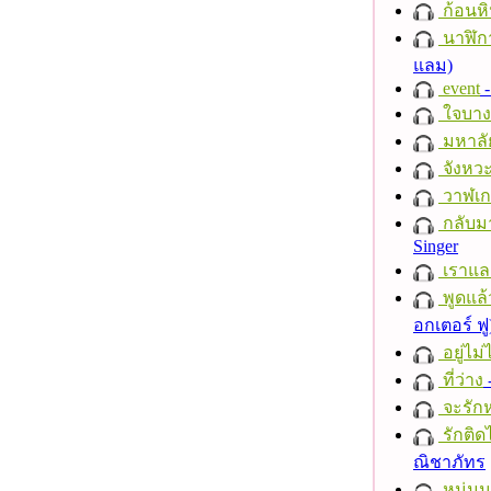
ก้อนหิ
นาฬิก
แลม)
event
-
ใจบาง
มหาลั
จังหวะ
วาฬเกย
กลับม
Singer
เราแล
พูดแล้
อกเตอร์ ฟู
อยู่ไม
ที่ว่าง
จะรักห
รักติด
ณิชาภัทร
หนุ่ม