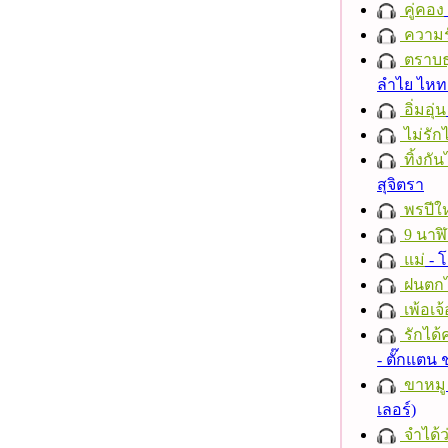
คู่คอง
ความร
ตราบธุ
ลำไย ไห
อิ่มอุ่น
ไม่รักไ
ทิ้งกั
สุจิตรา
พรปีให
9 นาฬ
แม่
- 
ฝนตก
เพ้อเจ้
รักได้
- ตั๊กแตน
ขาหมู
เลอร์)
จำได้ว