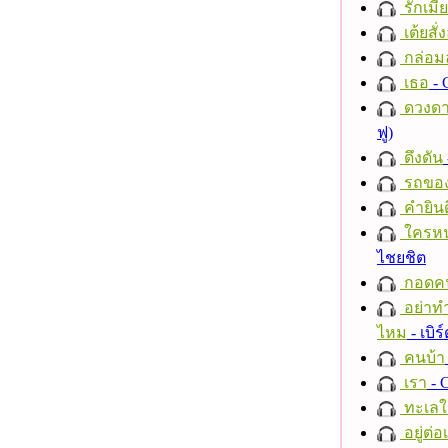
รักเมี
เต้ยสั่
กล่อม
เธอ
- 
ดวงดา
ฟู)
ดึงดัน
รถของ
คำยินด
ใครห
ไชยชิต
กอดค
อย่าทำ
ไหม
- เบิ
คนบ้า
เรา
- C
ทะเลใ
อยู่ต่