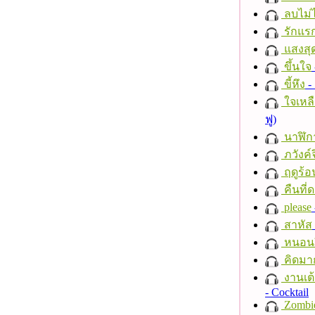
ลบไม่ไ
รักแร
แสงสุ
ขึ้นใจ
ขี้หึง
- 
ใจเหลื
ฟู)
นาฬิก
ภวังค์
ฤดูร้อ
คืนที่
please
สาหัส
หนอนผี
คิดมา
งานเต้
- Cocktail
Zombi