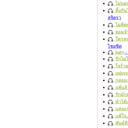
ไม่บอ
ทิ้งกั
สุจิตรา
ไม่คิ
ยอมจำ
ใครห
ไชยชิต
baby
- 
รักไม่
ใจร้าย
unlove
กล่อม
แพ้แล
รักมัก
ทำได้เ
แสงแ
แพ้ใจ
พันธ์ทิ