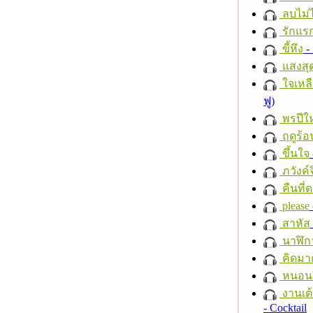
ลบไม่ไ
รักแร
ขี้หึง
- 
แสงสุ
ใจเหลื
ฟู)
พรปีให
ฤดูร้อ
ขึ้นใจ
ภวังค์
คืนที่
please
สาหัส
นาฬิก
คิดมา
หนอนผี
งานเต้
- Cocktail