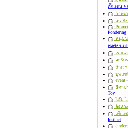
ตั๊กแตน 
วาฬเกย
เธอยัง
Promet
Pondering
หนุ่ม
พงศธร-เป
เราแล
จะรักห
ถ้าเรา
บุพเพส
event
-
ธิดาปร
Toy
โอ๊ย โ
จังหวะ
เพียงชา
Instinct
cindere