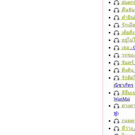
ฝนตกที
คืนจัน
คำยินด
รักเมี
เต้ยสั่
อยู่ไม
เธอ
- 
รถของ
จันทร์
ดึงดัน
รักติด
ณิชาภัทร
สิลืมเ
WanMai
ดวงดา
ฟู)
กอดค
ที่ว่าง