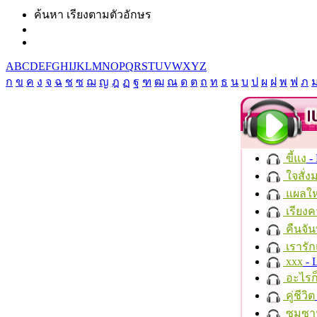
ค้นหา เรียงตามตัวอักษร
A
B
C
D
E
F
G
H
I
J
K
L
M
N
O
P
Q
R
S
T
U
V
W
X
Y
Z
ก
ข
ค
ง
จ
ฉ
ช
ซ
ฌ
ญ
ฎ
ฏ
ฐ
ฑ
ฒ
ณ
ด
ต
ถ
ท
ธ
น
บ
ป
ผ
ฝ
พ
ฟ
ภ
ขี้แง
-
ใจสั่ง
แผลให
เรียงค
คืนจัน
เรารัก
xxx
- 
อะไรก
คู่ชีวิต
ซมซา