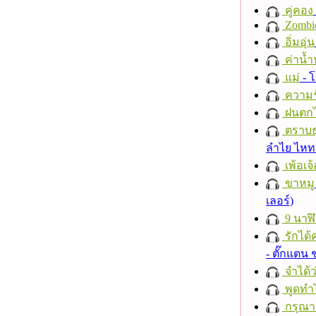
คู่คอง
Zombi
อิ่มอุ่น
ค่าน้
แม่
- 
ความร
ฝนตก
ตราบธุ
ลำไย ไห
เพ้อเจ้
ขาหมู
เลอร์)
9 นาฬ
รักได้
- ตั๊กแตน
จำได้ว
พูดทำ
กรุณาฟ