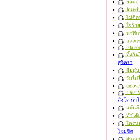
ยอมจำ
จันทร์
ไม่คิ
ใจร้าย
นาฬิก
แสงแ
lala so
ทิ้งกั
สุจิตรา
อิ่มอุ่น
รักไม่
unlove
I Just
สิงโต นำ
แพ้แล
ทำได้เ
ใครห
ไชยชิต
ฝนตกที