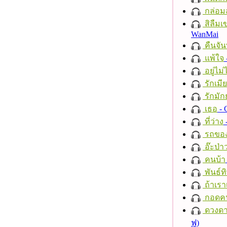
กล่อม
สิลืมเ
WanMai
คืนจัน
แพ้ใจ
อยู่ไม
รักเมี
รักมัก
เธอ
- 
ที่ว่าง
รถของ
อ๊ะป่า
คนบ้า
พันธ์ทิ
ถ้าเรา
กอดค
ดวงดา
ฟู)