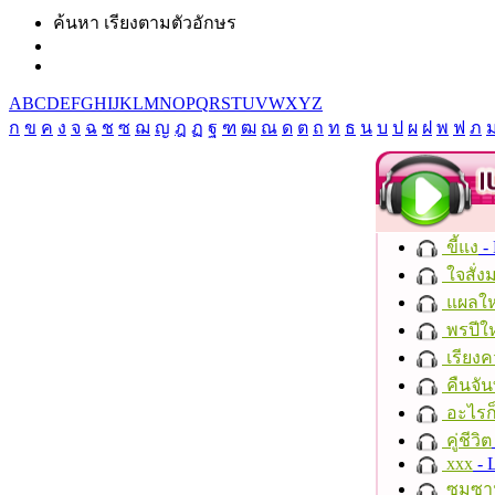
ค้นหา เรียงตามตัวอักษร
A
B
C
D
E
F
G
H
I
J
K
L
M
N
O
P
Q
R
S
T
U
V
W
X
Y
Z
ก
ข
ค
ง
จ
ฉ
ช
ซ
ฌ
ญ
ฎ
ฏ
ฐ
ฑ
ฒ
ณ
ด
ต
ถ
ท
ธ
น
บ
ป
ผ
ฝ
พ
ฟ
ภ
ขี้แง
-
ใจสั่ง
แผลให
พรปีให
เรียงค
คืนจัน
อะไรก
คู่ชีวิต
xxx
- 
ซมซา