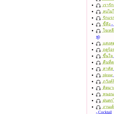
เรารัก
ลบไม่ไ
รักแร
ขี้หึง
- 
ใจเหลื
ฟู)
แสงสุ
ฤดูร้อ
ขึ้นใจ
คืนที่
สาหัส
please
ภวังค์
คิดมา
หนอนผี
ฝนตก
งานเต้
- Cocktail