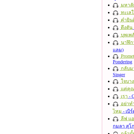
มหาลั
ทะเลใ
คำยินด
ดึงดัน
บุพเพส
นาฬิก
แลม)
Promet
Pondering
กลับม
Singer
ใจบาง
แค่คุ
เรา
- C
อย่าทำ
ไหม
- เบิ
ลีฟ แอน
กมลา สุโ
กล้ามั้