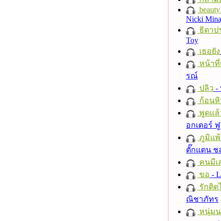
beauty 
Nicki Mina
ธิดาปร
Toy
เธอยัง
หน้าที่
รณ์
ปลิว
-
ก้อนหิ
พูดแล้
อกเตอร์ ฟู
ภูมิแพ
ตั๊กแตน 
คนมีเส
ขอ
- L
รักติด
ณิชาภัทร
หนุ่ม