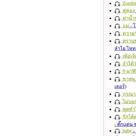
Zombi
คู่คอง
ค่าน้
แม่
- 
ความร
ตราบธุ
ลำไย ไห
เพ้อเจ้
จำได้ว
9 นาฬ
ขาหมู
เลอร์)
กรุณาฟ
ไม่บอ
พูดทำ
รักได้
- ตั๊กแตน
baby
- 