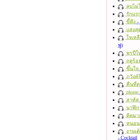
ลบไม่ไ
รักแร
ขี้หึง
- 
แสงสุ
ใจเหลื
ฟู)
พรปีให
ฤดูร้อ
ขึ้นใจ
ภวังค์
คืนที่
please
สาหัส
นาฬิก
คิดมา
หนอนผี
งานเต้
- Cocktail