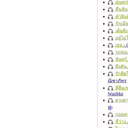
ฝนตกที
คืนจัน
คำยินด
รักเมี
เต้ยสั่
อยู่ไม
เธอ
- 
รถของ
จันทร์
ดึงดัน
รักติด
ณิชาภัทร
สิลืมเ
WanMai
ดวงดา
ฟู)
กอดค
ที่ว่าง