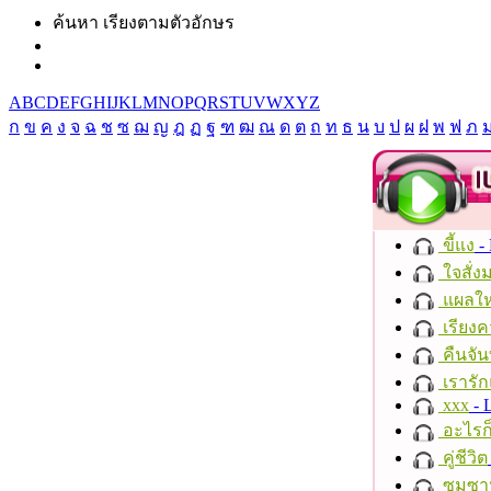
ค้นหา เรียงตามตัวอักษร
A
B
C
D
E
F
G
H
I
J
K
L
M
N
O
P
Q
R
S
T
U
V
W
X
Y
Z
ก
ข
ค
ง
จ
ฉ
ช
ซ
ฌ
ญ
ฎ
ฏ
ฐ
ฑ
ฒ
ณ
ด
ต
ถ
ท
ธ
น
บ
ป
ผ
ฝ
พ
ฟ
ภ
ขี้แง
-
ใจสั่ง
แผลให
เรียงค
คืนจัน
เรารัก
xxx
- 
อะไรก
คู่ชีวิต
ซมซา