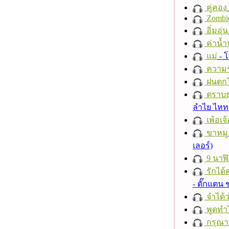
คู่คอง
Zombi
อิ่มอุ่น
ค่าน้
แม่
- 
ความร
ฝนตก
ตราบธุ
ลำไย ไห
เพ้อเจ้
ขาหมู
เลอร์)
9 นาฬ
รักได้
- ตั๊กแตน
จำได้ว
พูดทำ
กรุณาฟ