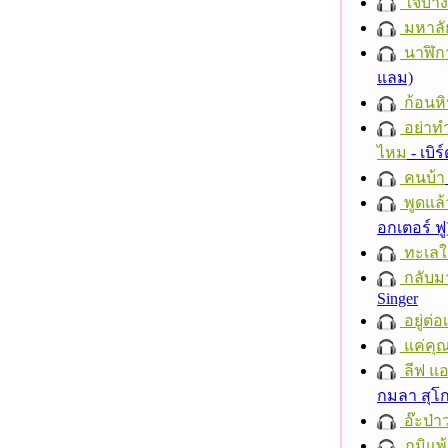
ใจบาง
มหาลั
นาฬิก
แลม)
ก้อนหิ
อย่าทำ
ไหม
- เบิ
คนบ้า
พูดแล้
อกเตอร์ ฟู
ทะเลใ
กลับม
Singer
อยู่ต่
แค่คุ
ลีฟ แอน
กมลา สุโ
อ๊ะป่า
ภูมิแพ