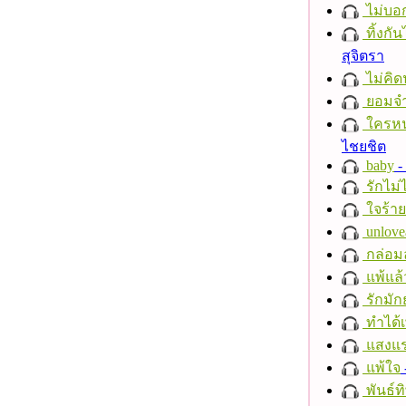
ไม่บอ
ทิ้งกั
สุจิตรา
ไม่คิ
ยอมจำ
ใครห
ไชยชิต
baby
- 
รักไม่
ใจร้าย
unlove
กล่อม
แพ้แล
รักมัก
ทำได้เ
แสงแ
แพ้ใจ
พันธ์ทิ