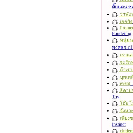
ตั๊กแตน 
วาฬเกย
เธอยัง
Promet
Pondering
หนุ่ม
พงศธร-เป
เราแล
จะรักห
ถ้าเรา
บุพเพส
event
-
ธิดาปร
Toy
โอ๊ย โ
จังหวะ
เพียงชา
Instinct
cindere