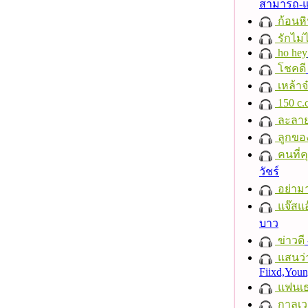
สามารถ-
ก้อนหิ
รักไม่
ho hey
โชคดี
เหล้าจ
150 c.c
ละลา
ลูกขอ
คนที่คุ
วัชร์
อย่าม
แจ๊สแอ
บาว
ข่าวดี
แสนว่า
Fiixd,You
แฟนเ
กาลเว