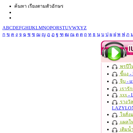
ค้นหา เรียงตามตัวอักษร
A
B
C
D
E
F
G
H
I
J
K
L
M
N
O
P
Q
R
S
T
U
V
W
X
Y
Z
ก
ข
ค
ง
จ
ฉ
ช
ซ
ฌ
ญ
ฎ
ฏ
ฐ
ฑ
ฒ
ณ
ด
ต
ถ
ท
ธ
น
บ
ป
ผ
ฝ
พ
ฟ
ภ
พรปีให
ขี้แง
-
จีบ
- 
เรารัก
xxx
- 
รางวั
LAZYLO
ใจสั่ง
แผลให
เติมน้