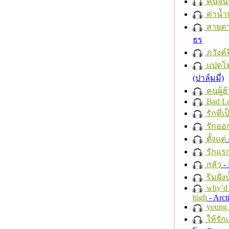
คืนจัน
ค่าน้
สายตา
ธร
ภวังค์
แปดโม
(ปาล์มมี่)
คนผู้ฮ
Bad L
รักที่เ
รักออก
ตั้งแต่
รักแร
กลัว
- 
ริมฝั่ง
why’d 
high
- Arct
young a
ให้รัก