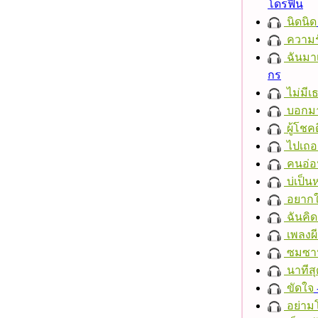
โดรฟิน
นิดนิด
ความร
ฉันมาเ
กร
ไม่มี
บอกมา
ผู้โชคด
ไปเถอ
คนอ่อ
บ่เป็นห
อยากให
ฉันคิ
เพลงผีเ
ซมซา
นาทีสุ
ขัดใจ
อย่าม