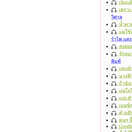
เจ็บแ
เพราะ
วิศาล
น้ำตา
แม่ใช้
รำไพ แส
ส่งต่อ
รักหมุน
พิมพ์
แทงข้
นางฟ้
ถ้าฉัน
แน่ใจ
แปะหั
เบนซ์
คำอธิ
คนๆ นี
Goodb