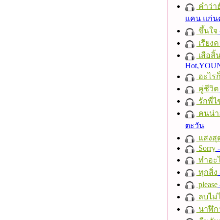
คำว่าฮั
แคน แก่น
ขึ้นใจ
เรียงค
เสือสิ
Hot,YO
อะไรก
คู่ชีวิต
รักพี่ไข
คนน่าฮ
ตะวัน
แสงสุ
Sorry
-
ทำอะไ
ทุกสิ่ง
please
ลบไม่ไ
นาฬิก