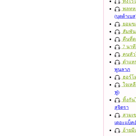
ทิ้งไว
พลทหา
(บุดด้าเบส
ยอมข
สัมพัน
คืนที่
7 นาที
คนหัว
ตำแหน่
พูนลาภ
ฮอร์โม
ใจเหลื
ฟู)
ทิ้งกั
สุจิตรา
สวมเ
เดอะแบ็คอ
อ้ายมีเ