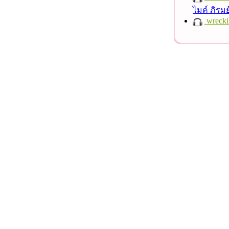
ไมค์ ภิรม
wrecki