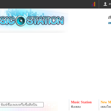
ส
ด่วน
ข่าวสั้น
ข่าวดารา
ร
หนังใหม่
ฟังเพลง
หมากรุกไทย
แชทหมากฮอส
จหวย
ผู้หญิง
แต่งงาน
ง
ทำนายฝัน
สุขภาพ
ย
ผลบอล
บ้านและการตกแต
ิมแวะพัก
กลอน
iCare
onary
เช็คความเร็วเน็ต
iPhone
er
อินสตาแกรมดารา
MSN
Music Station
New M
ฟังเพลง
เพลงใหม