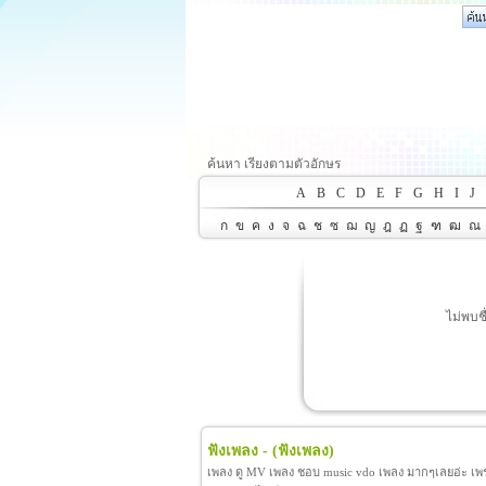
ค้นหา เรียงตามตัวอักษร
A
B
C
D
E
F
G
H
I
J
ก
ข
ค
ง
จ
ฉ
ช
ซ
ฌ
ญ
ฎ
ฏ
ฐ
ฑ
ฒ
ณ
ไม่พบช
ฟังเพลง -
(ฟังเพลง)
เพลง ดู MV เพลง ชอบ music vdo เพลง มากๆเลยอ่ะ เพราะ