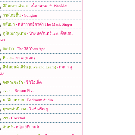
สิลืมเขาแล้วล่ะ
- เน็ค นฤพล ft. WanMai
วาฬเกยตื้น
- Gungun
กลับมา
- หน้ากากอีกาดำ The Mask Singer
ภูมิแพ้กรุงเทพ
- ป้าง นครินทร์ feat. ตั๊กแตน
ดา
อ๊ะป่าว
- The 38 Years Ago
ที่ว่าง
- Pause (พอส)
ลีฟ แอนด์ เลิร์น (Live and Learn)
- กมลา สุ
ศล
จังหวะจะรัก
- วี วิโอเล็ต
event
- Season Five
นาฬิกาทราย
- Bedroom Audio
บุพเพสันนิวาส
- ไอซ์ ศรัณยู
เรา
- Cocktail
จันทร์
- หญิง ธิติกานต์