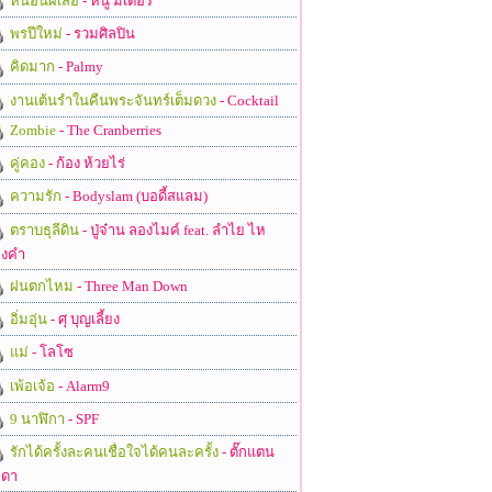
หนอนผีเสื้อ
- หนู มิเตอร์
พรปีใหม่
- รวมศิลปิน
คิดมาก
- Palmy
งานเต้นรำในคืนพระจันทร์เต็มดวง
- Cocktail
Zombie
- The Cranberries
คู่คอง
- ก้อง ห้วยไร่
ความรัก
- Bodyslam (บอดี้สแลม)
ตราบธุลีดิน
- ปู่จ๋าน ลองไมค์ feat. ลำไย ไห
งคำ
ฝนตกไหม
- Three Man Down
อิ่มอุ่น
- ศุ บุญเลี้ยง
แม่
- โลโซ
เพ้อเจ้อ
- Alarm9
9 นาฬิกา
- SPF
รักได้ครั้งละคนเชื่อใจได้คนละครั้ง
- ตั๊กแตน
ดา