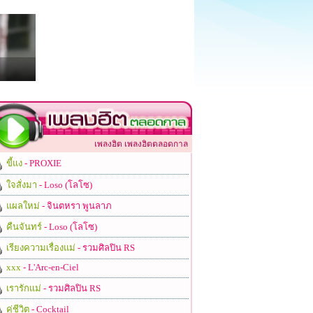
เพลงฮิต เพลงฮิตตลอดกาล
ขี้แง
- PROXIE
ใจสั่งมา
- Loso (โลโซ)
แผลใหม่
- จินตหรา พูนลาภ
คืนจันทร์
- Loso (โลโซ)
เรียงความเรื่องแม่
- รวมศิลปิน RS
xxx
- L'Arc-en-Ciel
เรารักแม่
- รวมศิลปิน RS
คู่ชีวิต
- Cocktail