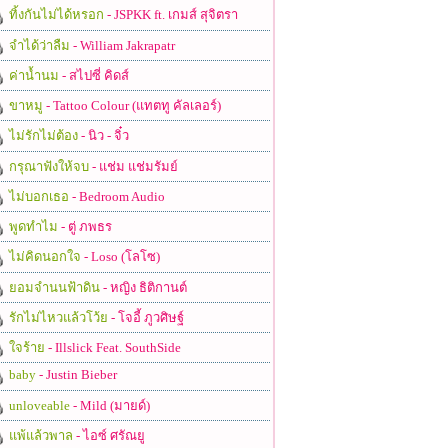
ทิ้งกันไม่ได้หรอก
- JSPKK ft. เกมส์ สุจิตรา
จำได้ว่าลืม
- William Jakrapatr
ค่าน้ำนม
- สไปซี่ คิดส์
ขาหมู
- Tattoo Colour (แทตทู คัลเลอร์)
ไม่รักไม่ต้อง
- นิว - จิ๋ว
กรุณาฟังให้จบ
- แช่ม แช่มรัมย์
ไม่บอกเธอ
- Bedroom Audio
พูดทำไม
- ตู่ ภพธร
ไม่คิดนอกใจ
- Loso (โลโซ)
ยอมจำนนฟ้าดิน
- หญิง ธิติกานต์
รักไม่ไหวแล้วโว้ย
- โจอี้ ภูวศิษฐ์
ใจร้าย
- Illslick Feat. SouthSide
baby
- Justin Bieber
unloveable
- Mild (มายด์)
แพ้แล้วพาล
- ไอซ์ ศรัณยู