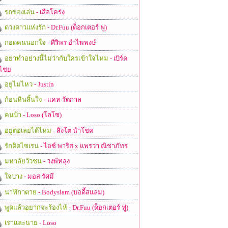
รถของเล่น
- เสือโคร่ง
ดวงดาวแห่งรัก
- Dr.Fuu (ด็อกเตอร์ ฟู)
กอดคนนอกใจ
- ศิริพร อำไพพงษ์
อย่าทำอย่างนี้ไม่ว่ากับใครเข้าใจไหม
- เบิร์ด
ไชย
อยู่ไม่ไหว
- Justin
ก้อนหินสิ้นใจ
- แคท รัตกาล
คนบ้า
- Loso (โลโซ)
อยู่ต่อเลยได้ไหม
- สิงโต นำโชค
รักติดไซเรน
- ไอซ์ พาริส x แพรวา ณิชาภัทร
มหาลัยวัวชน
- วงพัทลุง
ใจบาง
- มอส รัศมี
นาฬิกาตาย
- Bodyslam (บอดี้สแลม)
พูดแล้วอยากจะร้องไห้
- Dr.Fuu (ด็อกเตอร์ ฟู)
เราและนาย
- Loso