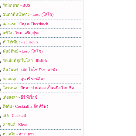
รักมักยาก
- BUS
ฝนตกที่หน้าต่าง
- Loso (โลโซ)
แสงแรก
- Ongsa Theethuch
แพ้ใจ
- ใหม่ เจริญปุระ
ทำได้เพียง
- 25 Hours
พันธ์ทิพย์
- Loso (โลโซ)
รักเมียที่สุดในโลก
- Illslick
คืนจันทร์
- เสก โลโซ Feat. มาช่า
กล่อมลูก
- สุนารี ราชสีมา
ใครหนอ
- ปัทมา ปานทอง-เป็นหนึ่ง ไชยชิต
เต้ยสั่งลา
- ธีร์ ทีเร็กซ์
ดึงดัน
- Cocktail x ตั๊ก ศิริพร
เธอ
- Cocktail
คำยินดี
- Klear
ทะเลใจ
- คาราบาว