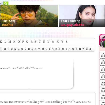
Thai Song
Thai Folksong
เพลงไทย
เพลงลูกทุ่ง-เพื่อชีวิต
K
L
M
N
O
P
Q
R
S
T
U
V
W
X
Y
Z
ด
ต
ถ
ท
ธ
น
บ
ป
ผ
ฝ
พ
ฟ
ภ
ม
ย
ร
ฤ
ล
ฦ
ว
ศ
ษ
ส
ห
ฬ
อ
ฮ
ื่อเพลง “มองหน้ากันไม่ติด” ในระบบ
ชอบ เพลง หามานานกว่าจะได้ ดู MV เพลง ดีจังที่ได้ ดู มิวสิควิดีโอ เพลง และ ฟัง