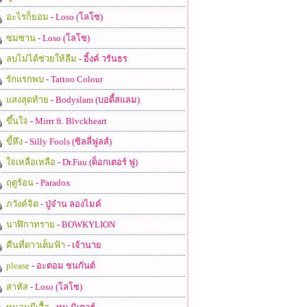
อะไรก็ยอม
- Loso (โลโซ)
ซมซาน
- Loso (โลโซ)
ลบไม่ได้ช่วยให้ลืม
- อิ้งค์ วรันธร
รักแรกพบ
- Tattoo Colour
แสงสุดท้าย
- Bodyslam (บอดี้สแลม)
ขึ้นใจ
- Mirrr ft. Blvckheart
ขี้หึง
- Silly Fools (ซิลลี่ฟูลส์)
ใจเหลือเหลือ
- Dr.Fuu (ด็อกเตอร์ ฟู)
ฤดูร้อน
- Paradox
ภวังค์จิต
- ปู่จ๋าน ลองไมค์
นาฬิกาทราย
- BOWKYLION
คืนที่ดาวเต็มฟ้า
- เจ้านาย
please
- อะตอม ชนกันต์
สาหัส
- Loso (โลโซ)