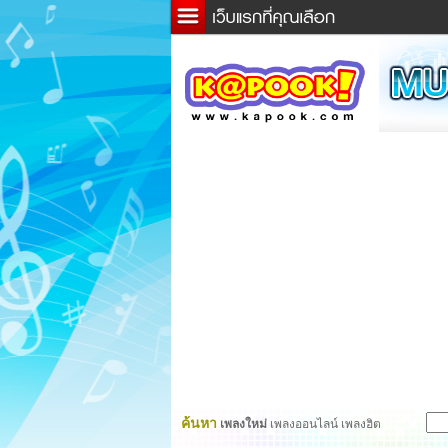
ข่าว
ละค
เกม
ตรว
ดูดว
ผู้ชา
แวะช
dicti
Twitt
ค้นหา
เพลงใหม่
เพลงออนไลน์ เพลงฮิต