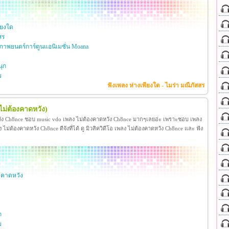
ียงใด
สร
าพยนตร์การ์ตูนแอนิเมชั่น Moana
ุก
ย
ฟังเพลง ห่างเพียงใด - ไมร่า มณีภัสสร
ไม่ต้องคาดหวัง)
วัง Ch8nce ชอบ music vdo เพลง ไม่ต้องคาดหวัง Ch8nce มากๆเลยอ่ะ เพราะชอบ เพลง
่ต้องคาดหวัง Ch8nce ดีจังที่ได้ ดู มิวสิควิดีโอ เพลง ไม่ต้องคาดหวัง Ch8nce และ ฟัง
งคาดหวัง
ก
ย