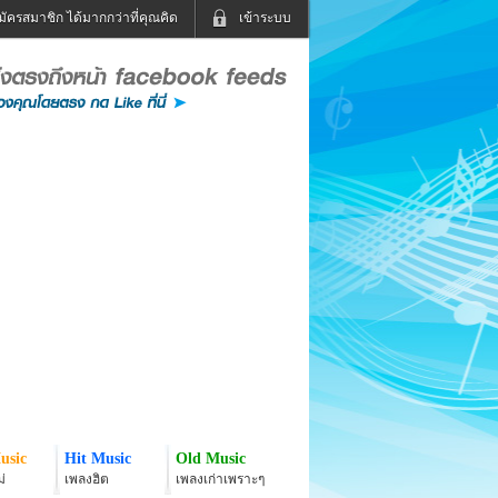
มัครสมาชิก ได้มากกว่าที่คุณคิด
เข้าระบบ
เข้าระบบด้วย User Kapook
ดูทีวี
ฟังวิทยุออนไลน์
Email
Glitter
Password
แม่และเด็ก
สัตว์เลี้ยง
่ง
ท่องเที่ยว
การศึกษา
เข้าระบบด้วย Facebook
Facebook
usic
Hit Music
Old Music
่
เพลงฮิต
เพลงเก่าเพราะๆ