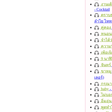
งานเต้
- Cocktail
ตราบธุ
ลำไย ไห
คู่คอง
หนอนผี
จำได้ว
ความร
เพ้อเจ้
9 นาฬ
จันทร์
ขาหมู
เลอร์)
กรุณาฟ
baby
- 
ไม่บอ
อิ่มอุ่น
พูดทำ