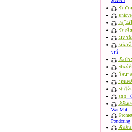
สุจิตรา
รักมัก
unlove
อยู่ไม
รักเมี
มหาลั
หน้าที่
รณ์
อ๊ะป่า
พันธ์ทิ
ใจบาง
บุพเพส
ทำได้เ
เธอ
- 
สิลืมเ
WanMai
Promet
Pondering
คืนจัน