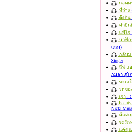
กอดค
ที่ว่าง
ดึงดัน
คำยินด
แพ้ใจ
นาฬิก
แลม)
กลับม
Singer
ลีฟ แอน
กมลา สุโ
ทะเลใ
รถของ
เรา
- C
beauty 
Nicki Mina
มีแต่เ
จะรักห
แค่คุ