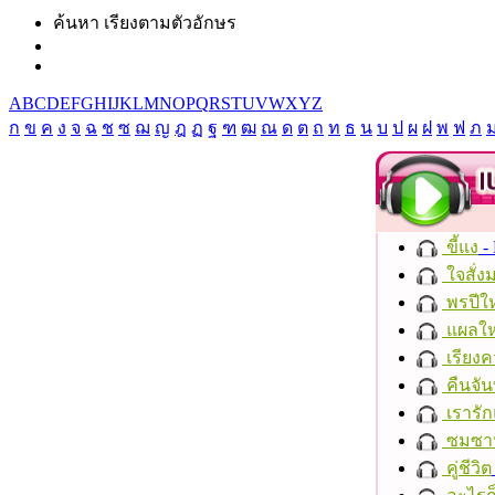
ค้นหา เรียงตามตัวอักษร
A
B
C
D
E
F
G
H
I
J
K
L
M
N
O
P
Q
R
S
T
U
V
W
X
Y
Z
ก
ข
ค
ง
จ
ฉ
ช
ซ
ฌ
ญ
ฎ
ฏ
ฐ
ฑ
ฒ
ณ
ด
ต
ถ
ท
ธ
น
บ
ป
ผ
ฝ
พ
ฟ
ภ
ขี้แง
-
ใจสั่ง
พรปีให
แผลให
เรียงค
คืนจัน
เรารัก
ซมซา
คู่ชีวิต