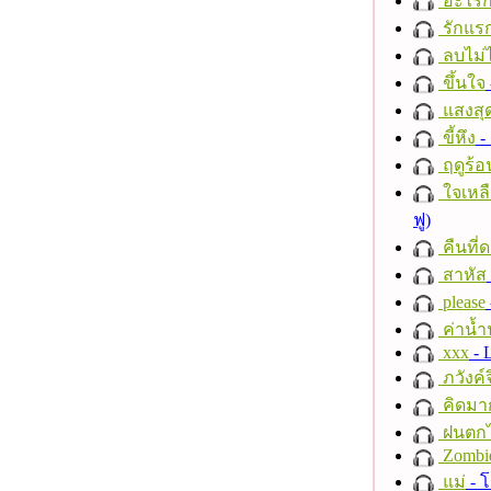
อะไรก
รักแร
ลบไม่ไ
ขึ้นใจ
แสงสุ
ขี้หึง
- 
ฤดูร้อ
ใจเหลื
ฟู)
คืนที่
สาหัส
please
ค่าน้
xxx
- 
ภวังค์
คิดมา
ฝนตก
Zombi
แม่
- 