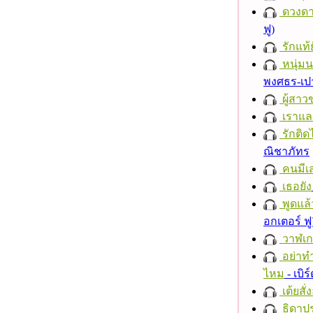
ดวงดา
ฟู)
รักแท้
หนุ่ม
พงศธร-เป
ผู้สาว
เราแล
รักติด
ณิชาภัทร
คนมีเส
เธอยัง
พูดแล้
อกเตอร์ ฟู
วาฬเกย
อย่าทำ
ไหม
- เบิ
เต้ยสั่
ธิดาปร