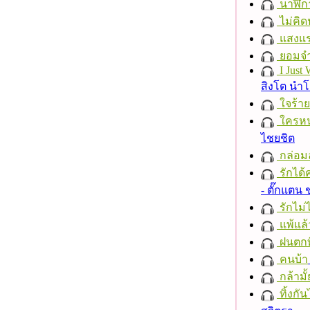
นาฬิก
ไม่คิ
แสงแ
ยอมจำ
I Just
สิงโต นำ
ใจร้าย
ใครห
ไชยชิต
กล่อม
รักได้
- ตั๊กแตน
รักไม่
แพ้แล
ฝนตกที
คนบ้า
กล้ามั้
ทิ้งกั