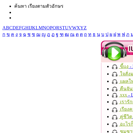
ค้นหา เรียงตามตัวอักษร
A
B
C
D
E
F
G
H
I
J
K
L
M
N
O
P
Q
R
S
T
U
V
W
X
Y
Z
ก
ข
ค
ง
จ
ฉ
ช
ซ
ฌ
ญ
ฎ
ฏ
ฐ
ฑ
ฒ
ณ
ด
ต
ถ
ท
ธ
น
บ
ป
ผ
ฝ
พ
ฟ
ภ
ขี้แง
-
ใจสั่ง
แผลให
คืนจัน
xxx
- 
เรารัก
เรียงค
คู่ชีวิต
อะไรก
ซมซา