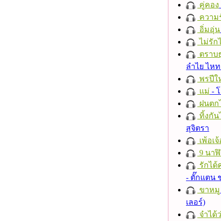
คู่คอง
ความร
อิ่มอุ่น
ไม่รักไ
ตราบธุ
ลำไย ไห
พรปีให
แม่
- 
ฝนตก
ทิ้งกั
สุจิตรา
เพ้อเจ้
9 นาฬ
รักได้
- ตั๊กแตน
ขาหมู
เลอร์)
จำได้ว