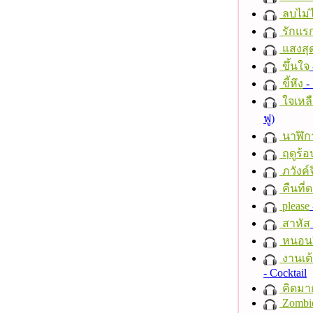
ลบไม่ไ
รักแร
แสงสุ
ขึ้นใจ
ขี้หึง
- 
ใจเหลื
ฟู)
นาฬิก
ฤดูร้อ
ภวังค์
คืนที่
please
สาหัส
หนอนผี
งานเต้
- Cocktail
คิดมา
Zombi