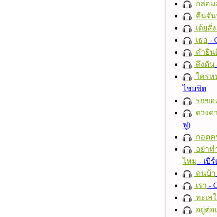
กล่อม
คืนจัน
เต้ยสั่
เธอ
- 
คำยินด
ดึงดัน
ใครห
ไชยชิต
รถของ
ดวงดา
ฟู)
กอดค
อย่าทำ
ไหม
- เบิ
คนบ้า
เรา
- C
ทะเลใ
อยู่ต่