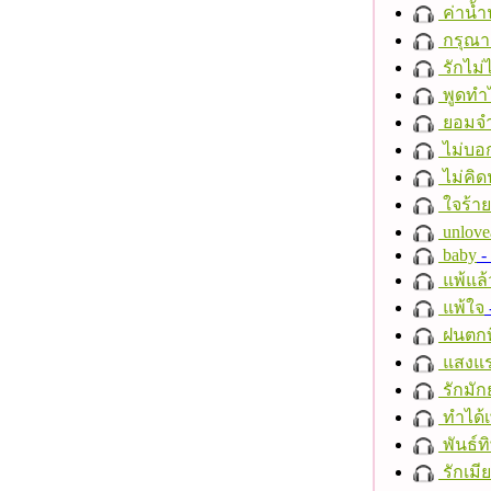
ค่าน้
กรุณาฟ
รักไม่
พูดทำ
ยอมจำ
ไม่บอ
ไม่คิ
ใจร้าย
unlove
baby
- 
แพ้แล
แพ้ใจ
ฝนตกที
แสงแ
รักมัก
ทำได้เ
พันธ์ทิ
รักเมี