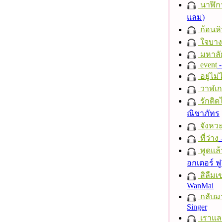
นาฬิก
แลม)
ก้อนหิ
ใจบาง
มหาลั
event
-
อยู่ไม
วาฬเกย
รักติด
ณิชาภัทร
จังหวะ
ที่ว่าง
พูดแล้
อกเตอร์ ฟู
สิลืมเ
WanMai
กลับม
Singer
เราแล