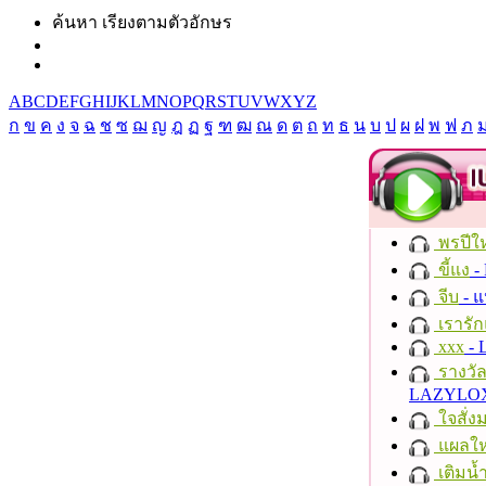
ค้นหา เรียงตามตัวอักษร
A
B
C
D
E
F
G
H
I
J
K
L
M
N
O
P
Q
R
S
T
U
V
W
X
Y
Z
ก
ข
ค
ง
จ
ฉ
ช
ซ
ฌ
ญ
ฎ
ฏ
ฐ
ฑ
ฒ
ณ
ด
ต
ถ
ท
ธ
น
บ
ป
ผ
ฝ
พ
ฟ
ภ
พรปีให
ขี้แง
-
จีบ
- 
เรารัก
xxx
- 
รางวั
LAZYLO
ใจสั่ง
แผลให
เติมน้