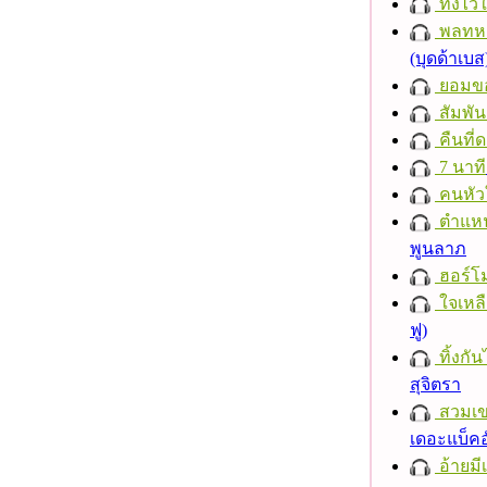
ทิ้งไว
พลทหา
(บุดด้าเบส
ยอมข
สัมพัน
คืนที่
7 นาที
คนหัว
ตำแหน่
พูนลาภ
ฮอร์โม
ใจเหลื
ฟู)
ทิ้งกั
สุจิตรา
สวมเ
เดอะแบ็คอ
อ้ายมีเ