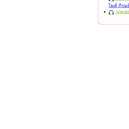
ไมค์ ภิรม
wrecki