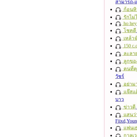
สามารถ-
ก้อนหิ
รักไม่
ho hey
โชคดี
เหล้าจ
150 c.c
ละลา
ลูกขอ
คนที่คุ
วัชร์
อย่าม
แจ๊สแอ
บาว
ข่าวดี
แสนว่า
Fiixd,You
แฟนเ
กาลเว