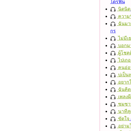
โดรฟิน
นิดนิด
ความร
ฉันมาเ
กร
ไม่มี
บอกมา
ผู้โชคด
ไปเถอ
คนอ่อ
บ่เป็นห
อยากให
ฉันคิ
เพลงผีเ
ซมซา
นาทีสุ
ขัดใจ
อย่าม