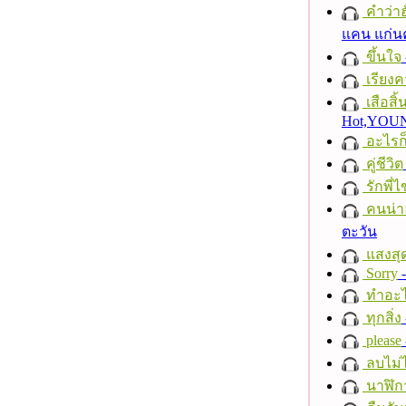
คำว่าฮั
แคน แก่น
ขึ้นใจ
เรียงค
เสือสิ
Hot,YO
อะไรก
คู่ชีวิต
รักพี่ไข
คนน่าฮ
ตะวัน
แสงสุ
Sorry
-
ทำอะไ
ทุกสิ่ง
please
ลบไม่ไ
นาฬิก