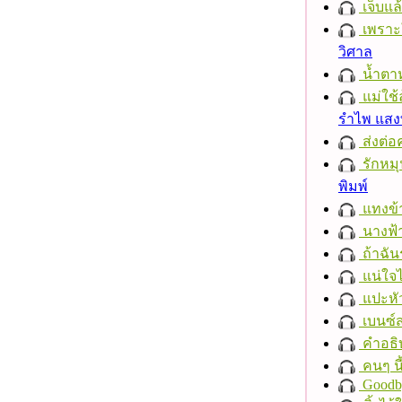
เจ็บแ
เพราะ
วิศาล
น้ำตา
แม่ใช้
รำไพ แส
ส่งต่อ
รักหมุน
พิมพ์
แทงข้
นางฟ้
ถ้าฉัน
แน่ใจ
แปะหั
เบนซ์
คำอธิ
คนๆ นี
Goodb