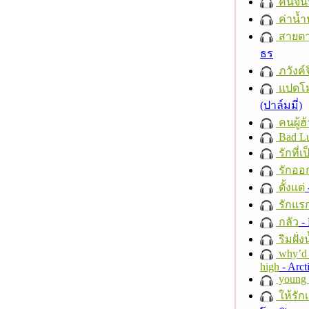
คืนจัน
ค่าน้
สายตา
ธร
ภวังค์
แปดโม
(ปาล์มมี่)
คนผู้ฮ
Bad L
รักที่เ
รักออก
ตั้งแต่
รักแร
กลัว
- 
ริมฝั่ง
why’d 
high
- Arct
young a
ให้รัก