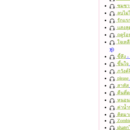
ซมซา
ลบไม่ไ
รักแร
แสงสุ
ฤดูร้อ
ใจเหลื
ฟู)
ขี้หึง
- 
ขึ้นใจ
ภวังค์
please
สาหัส
คืนที่
หนอนผี
ค่าน้
คิดมา
Zombi
ฝนตก