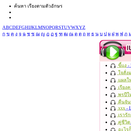
ค้นหา เรียงตามตัวอักษร
A
B
C
D
E
F
G
H
I
J
K
L
M
N
O
P
Q
R
S
T
U
V
W
X
Y
Z
ก
ข
ค
ง
จ
ฉ
ช
ซ
ฌ
ญ
ฎ
ฏ
ฐ
ฑ
ฒ
ณ
ด
ต
ถ
ท
ธ
น
บ
ป
ผ
ฝ
พ
ฟ
ภ
ขี้แง
-
ใจสั่ง
แผลให
เรียงค
พรปีให
คืนจัน
xxx
- 
เรารัก
คู่ชีวิต
อะไรก