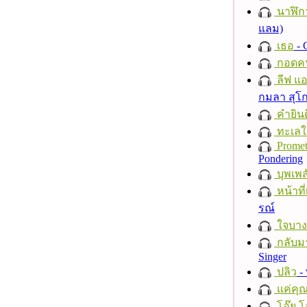
นาฬิก
แลม)
เธอ
- 
กอดค
ลีฟ แอน
กมลา สุโ
คำยินด
ทะเลใ
Promet
Pondering
บุพเพส
หน้าที่
รณ์
ใจบาง
กลับม
Singer
ปลิว
-
แค่คุ
โอ๊ย โ