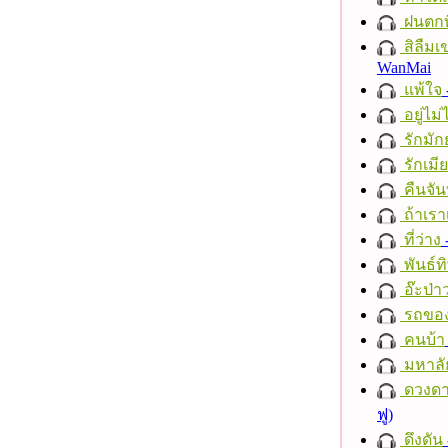
ฝนตกที
สิลืมเ
WanMai
แพ้ใจ
อยู่ไม
รักมัก
รักเมี
คืนจัน
ถ้าเรา
ที่ว่าง
พันธ์ทิ
อ๊ะป่า
รถของ
คนบ้า
มหาลั
ดวงดา
ฟู)
ดึงดัน