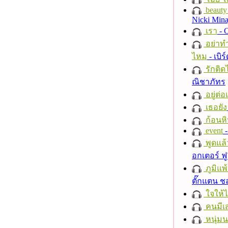
beauty 
Nicki Mina
เรา
- C
อย่าทำ
ไหม
- เบิ
รักติด
ณิชาภัทร
อยู่ต่
เธอยัง
ก้อนหิ
event
-
พูดแล้
อกเตอร์ ฟู
ภูมิแพ
ตั๊กแตน 
ใจให้
คนมีเส
หนุ่ม