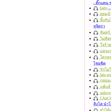
- ตั๊กแตน
baby
- 
ยอมจำ
ทิ้งกั
สุจิตรา
จันทร์
ไม่คิ
ใจร้าย
แสงแ
ใครห
ไชยชิต
รักไม่
lala so
กล่อม
แพ้แล
unlove
I Just
สิงโต นำ
ทำได้เ