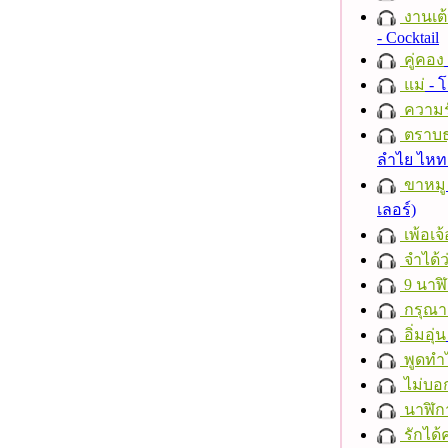
งานเต้
- Cocktail
คู่คอง
แม่
- 
ความร
ตราบธุ
ลำไย ไห
ขาหมู
เลอร์)
เพ้อเจ้
จำได้ว
9 นาฬ
กรุณาฟ
อิ่มอุ่น
พูดทำ
ไม่บอ
นาฬิก
รักได้