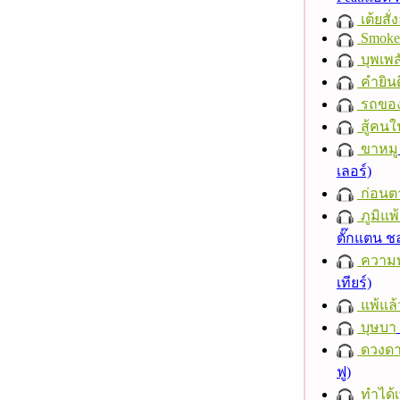
เต้ยสั่
Smoke
บุพเพส
คำยินด
รถของ
สู้คน
ขาหมู
เลอร์)
ก่อนต
ภูมิแพ
ตั๊กแตน 
ความ
เทียร์)
แพ้แล
บุษบา
ดวงดา
ฟู)
ทำได้เ