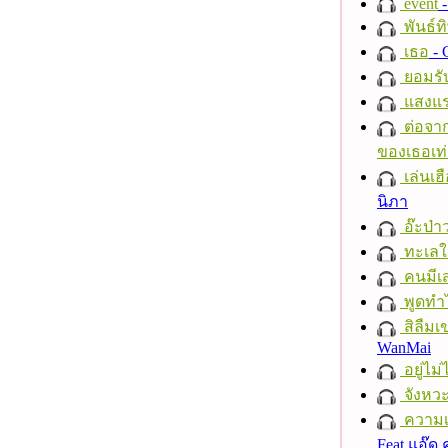
event
-
พันธ์ทิ
เธอ
- 
ยอมรั
แสงแ
ต่อจาก
ของเธอเท่
เล่นเฮ
นิภา
อ๊ะป่า
ทะเลใ
คนมีเส
พูดทำ
สิลืมเ
WanMai
อยู่ไม
จังหวะ
ความเช
Feat.แอ๊ด