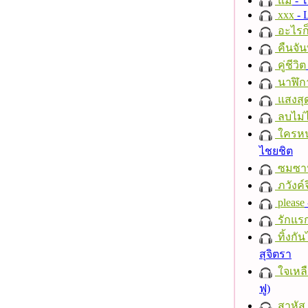
แม่
- 
xxx
- 
อะไรก
คืนจัน
คู่ชีวิต
นาฬิก
แสงสุ
ลบไม่ไ
ใครห
ไชยชิต
ซมซา
ภวังค์
please
รักแร
ทิ้งกั
สุจิตรา
ใจเหลื
ฟู)
สาหัส