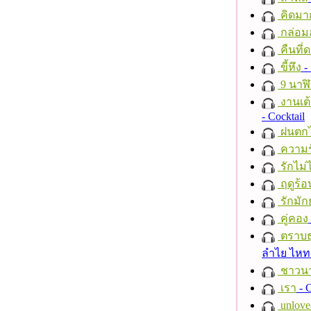
คิดมา
กล่อม
คืนที่
ขี้หึง
- 
9 นาฬ
งานเต้
- Cocktail
ฝนตก
ความร
รักไม่
ฤดูร้อ
รักมัก
คู่คอง
ตราบธุ
ลำไย ไห
ชาวนาก
เรา
- C
unlove