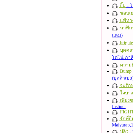
ยิ้ม
- โ
ชอบเธ
แพ้ทา
นาฬิก
แลม)
brighte
บุคคลท
โตโน่ ภาค
ความฝั
Bump 
(บุดด้าเบส
จะรักห
ใจบาง
เพียงชา
Instinct
FIGH
รักที่ย
Maiyarap
ปลิว
-