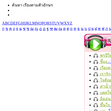
ค้นหา เรียงตามตัวอักษร
A
B
C
D
E
F
G
H
I
J
K
L
M
N
O
P
Q
R
S
T
U
V
W
X
Y
Z
ก
ข
ค
ง
จ
ฉ
ช
ซ
ฌ
ญ
ฎ
ฏ
ฐ
ฑ
ฒ
ณ
ด
ต
ถ
ท
ธ
น
บ
ป
ผ
ฝ
พ
ฟ
ภ
พรปีให
ขี้แง
-
เรียงค
เรารัก
ใจสั่ง
ค่าน้
แผลให
อิ่มอุ่น
ขึ้นใจ