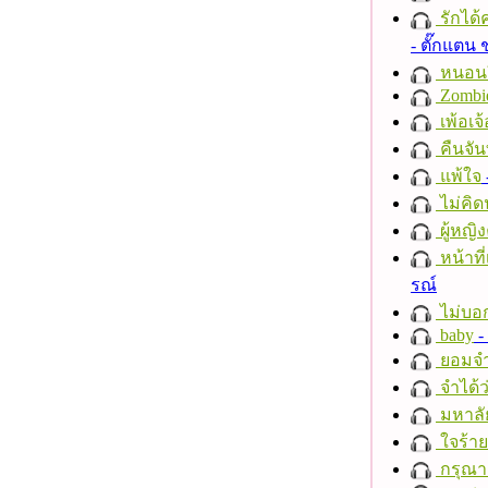
รักได้
- ตั๊กแตน
หนอนผี
Zombi
เพ้อเจ้
คืนจัน
แพ้ใจ
ไม่คิ
ผู้หญิง
หน้าที่
รณ์
ไม่บอ
baby
- 
ยอมจำ
จำได้ว
มหาลั
ใจร้าย
กรุณาฟ