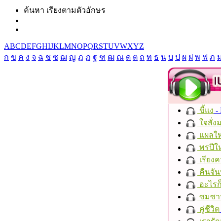
ค้นหา เรียงตามตัวอักษร
A
B
C
D
E
F
G
H
I
J
K
L
M
N
O
P
Q
R
S
T
U
V
W
X
Y
Z
ก
ข
ค
ง
จ
ฉ
ช
ซ
ฌ
ญ
ฎ
ฏ
ฐ
ฑ
ฒ
ณ
ด
ต
ถ
ท
ธ
น
บ
ป
ผ
ฝ
พ
ฟ
ภ
ขี้แง
-
ใจสั่ง
แผลให
พรปีให
เรียงค
คืนจัน
อะไรก
ซมซา
คู่ชีวิต