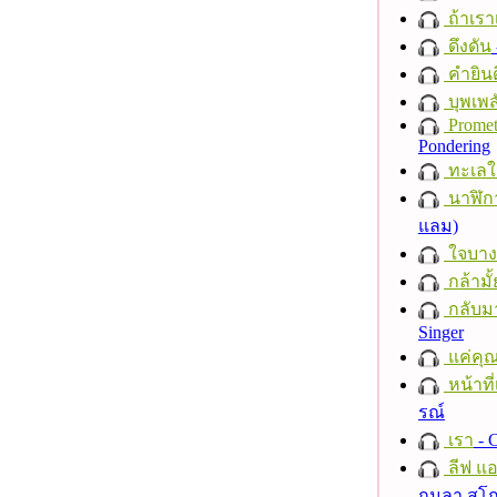
ถ้าเรา
ดึงดัน
คำยินด
บุพเพส
Promet
Pondering
ทะเลใ
นาฬิก
แลม)
ใจบาง
กล้ามั้
กลับม
Singer
แค่คุ
หน้าที่
รณ์
เรา
- C
ลีฟ แอน
กมลา สุโ