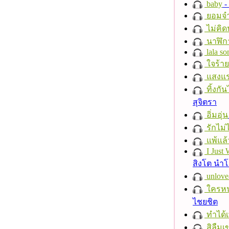
baby
- 
ยอมจำ
ไม่คิ
นาฬิก
lala so
ใจร้าย
แสงแ
ทิ้งกั
สุจิตรา
อิ่มอุ่น
รักไม่
แพ้แล
I Just
สิงโต นำ
unlove
ใครห
ไชยชิต
ทำได้เ
สิลืมเ