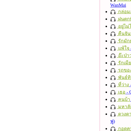
WanMai
กล่อม
ฝนตกที
อยู่ไม
คืนจัน
รักมัก
แพ้ใจ
อ๊ะป่า
รักเมี
รถของ
พันธ์ทิ
ที่ว่าง
เธอ
- 
คนบ้า
มหาลั
ดวงดา
ฟู)
กอดค