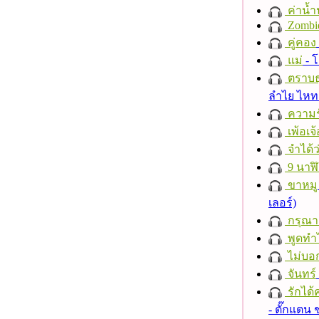
ค่าน้
Zombi
คู่คอง
แม่
- 
ตราบธุ
ลำไย ไห
ความร
เพ้อเจ้
จำได้ว
9 นาฬ
ขาหมู
เลอร์)
กรุณาฟ
พูดทำ
ไม่บอ
จันทร์
รักได้
- ตั๊กแตน