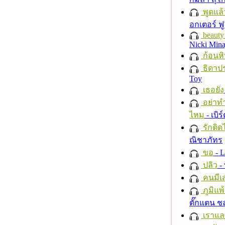
พูดแล้
อกเตอร์ ฟู
beauty 
Nicki Mina
ก้อนหิ
ธิดาปร
Toy
เธอยัง
อย่าทำ
ไหม
- เบิ
รักติด
ณิชาภัทร
ขอ
- L
ปลิว
-
คนมีเส
ภูมิแพ
ตั๊กแตน 
เราแล