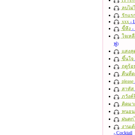
เรารัก
ลบไม่ไ
รักแร
xxx
- 
ขี้หึง
- 
ใจเหลื
ฟู)
แสงสุ
ขึ้นใจ
ฤดูร้อ
คืนที่
please
สาหัส
ภวังค์
คิดมา
หนอนผี
ฝนตก
งานเต้
- Cocktail