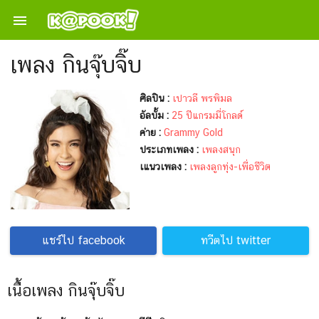

เพลง กินจุ๊บจิ๊บ
ศิลปิน :
เปาวลี พรพิมล
อัลบั้ม :
25 ปีแกรมมี่โกลด์
ค่าย :
Grammy Gold
ประเภทเพลง :
เพลงสนุก
เแนวเพลง :
เพลงลูกทุ่ง-เพื่อชีวิต
แชร์ไป facebook
ทวีตไป twitter
เนื้อเพลง กินจุ๊บจิ๊บ