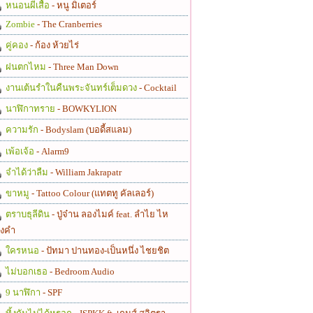
หนอนผีเสื้อ
- หนู มิเตอร์
Zombie
- The Cranberries
คู่คอง
- ก้อง ห้วยไร่
ฝนตกไหม
- Three Man Down
งานเต้นรำในคืนพระจันทร์เต็มดวง
- Cocktail
นาฬิกาทราย
- BOWKYLION
ความรัก
- Bodyslam (บอดี้สแลม)
เพ้อเจ้อ
- Alarm9
จำได้ว่าลืม
- William Jakrapatr
ขาหมู
- Tattoo Colour (แทตทู คัลเลอร์)
ตราบธุลีดิน
- ปู่จ๋าน ลองไมค์ feat. ลำไย ไห
งคำ
ใครหนอ
- ปัทมา ปานทอง-เป็นหนึ่ง ไชยชิต
ไม่บอกเธอ
- Bedroom Audio
9 นาฬิกา
- SPF