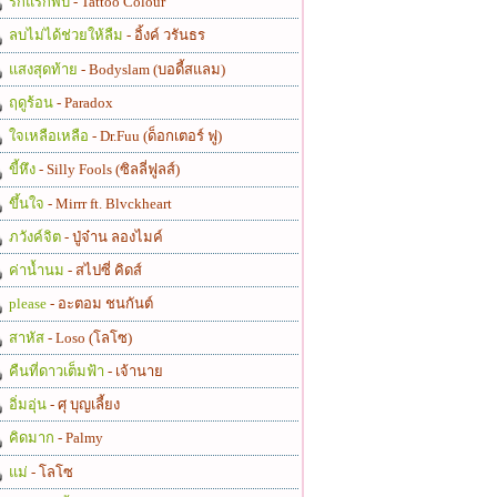
รักแรกพบ
- Tattoo Colour
ลบไม่ได้ช่วยให้ลืม
- อิ้งค์ วรันธร
แสงสุดท้าย
- Bodyslam (บอดี้สแลม)
ฤดูร้อน
- Paradox
ใจเหลือเหลือ
- Dr.Fuu (ด็อกเตอร์ ฟู)
ขี้หึง
- Silly Fools (ซิลลี่ฟูลส์)
ขึ้นใจ
- Mirrr ft. Blvckheart
ภวังค์จิต
- ปู่จ๋าน ลองไมค์
ค่าน้ำนม
- สไปซี่ คิดส์
please
- อะตอม ชนกันต์
สาหัส
- Loso (โลโซ)
คืนที่ดาวเต็มฟ้า
- เจ้านาย
อิ่มอุ่น
- ศุ บุญเลี้ยง
คิดมาก
- Palmy
แม่
- โลโซ