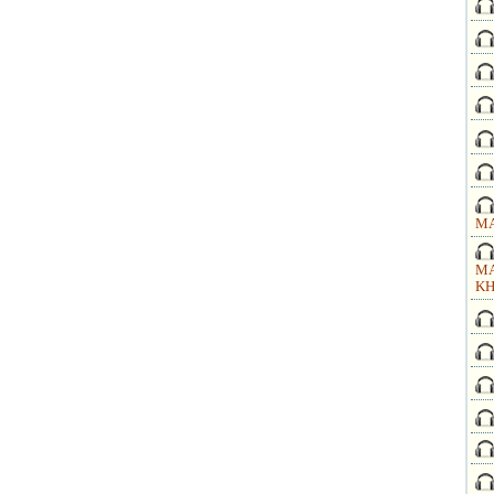
MA
MA
KH