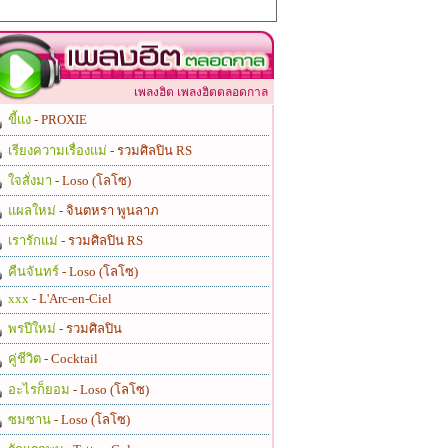
เพลงฮิต เพลงฮิตตลอดกาล
ขี้แง
- PROXIE
เรียงความเรื่องแม่
- รวมศิลปิน RS
ใจสั่งมา
- Loso (โลโซ)
แผลใหม่
- จินตหรา พูนลาภ
เรารักแม่
- รวมศิลปิน RS
คืนจันทร์
- Loso (โลโซ)
xxx
- L'Arc-en-Ciel
พรปีใหม่
- รวมศิลปิน
คู่ชีวิต
- Cocktail
อะไรก็ยอม
- Loso (โลโซ)
ซมซาน
- Loso (โลโซ)