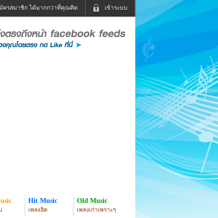
มัครสมาชิก ได้มากกว่าที่คุณคิด
เข้าระบบ
เข้าระบบด้วย User Kapook
ดูทีวี
ฟังวิทยุออนไลน์
Email
Glitter
Password
แม่และเด็ก
สัตว์เลี้ยง
่ง
ท่องเที่ยว
การศึกษา
เข้าระบบด้วย Facebook
Facebook
usic
Hit Music
Old Music
่
เพลงฮิต
เพลงเก่าเพราะๆ