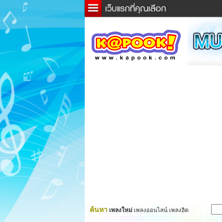
ข่าว
ละค
เกม
ตรว
ดูดว
ผู้ชา
แวะช
dicti
Twitt
ค้นหา
เพลงใหม่
เพลงออนไลน์ เพลงฮิต