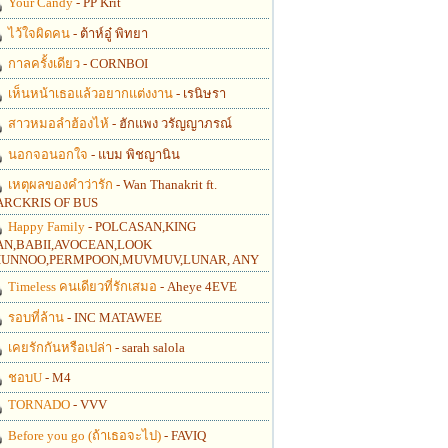
Your Candy
- PP Krit
ไว้ใจผิดคน
- ต้าห์อู๋ พิทยา
กาลครั้งเดียว
- CORNBOI
เห็นหน้าเธอแล้วอยากแต่งงาน
- เรนิษรา
สาวหมอลำฮ้องไห้
- ฮักแพง วรัญญาภรณ์
นอกจอนอกใจ
- แบม พิชญานิน
เหตุผลของคำว่ารัก
- Wan Thanakrit ft.
RCKRIS OF BUS
Happy Family
- POLCASAN,KING
N,BABII,AVOCEAN,LOOK
UNNOO,PERMPOON,MUVMUV,LUNAR, ANY
Timeless คนเดียวที่รักเสมอ
- Aheye 4EVE
รอบที่ล้าน
- INC MATAWEE
เคยรักกันหรือเปล่า
- sarah salola
ชอบU
- M4
TORNADO
- VVV
Before you go (ถ้าเธอจะไป)
- FAVIQ