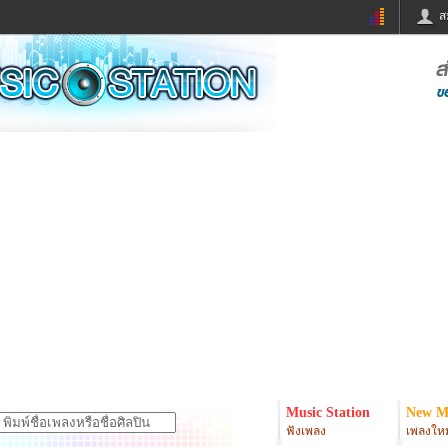
ส
ด่วน
ข่าวสั้น
ข่าวดารา
ร
หนังใหม่
ฟังเพลง
หมากรุกไทย
แชทหมากฮอส
จหวย
ผู้หญิง
แต่งงาน
ง
ทำนายฝัน
สุขภาพ
ย
ผลบอล
บ้านและการตกแต
ิมแวะพัก
กลอน
iCare
onary
เช็คความเร็วเน็ต
iPhone
er
อินสตาแกรมดารา
MSN
Music Station
New M
ฟังเพลง
เพลงใหม