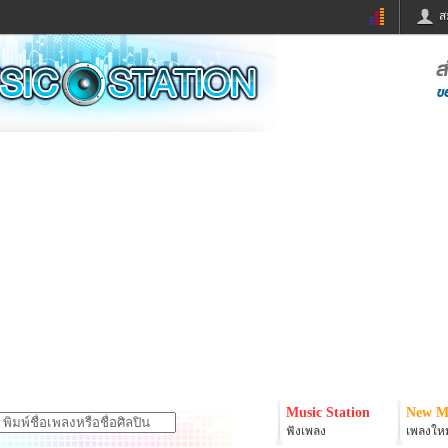
ส
ด่วน
ข่าวสั้น
ข่าวดารา
ร
หนังใหม่
ฟังเพลง
หมากรุกไทย
แชทหมากฮอส
จหวย
ผู้หญิง
แต่งงาน
ง
ทำนายฝัน
สุขภาพ
ย
ผลบอล
บ้านและการตกแต
ิมแวะพัก
กลอน
iCare
onary
เช็คความเร็วเน็ต
iPhone
er
อินสตาแกรมดารา
MSN
Music Station
New M
ฟังเพลง
เพลงใหม