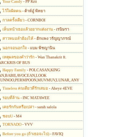
Your Candy
- PP Krit
ไว้ใจผิดคน
- ต้าห์อู๋ พิทยา
กาลครั้งเดียว
- CORNBOI
เห็นหน้าเธอแล้วอยากแต่งงาน
- เรนิษรา
สาวหมอลำฮ้องไห้
- ฮักแพง วรัญญาภรณ์
นอกจอนอกใจ
- แบม พิชญานิน
เหตุผลของคำว่ารัก
- Wan Thanakrit ft.
RCKRIS OF BUS
Happy Family
- POLCASAN,KING
N,BABII,AVOCEAN,LOOK
UNNOO,PERMPOON,MUVMUV,LUNAR, ANY
Timeless คนเดียวที่รักเสมอ
- Aheye 4EVE
รอบที่ล้าน
- INC MATAWEE
เคยรักกันหรือเปล่า
- sarah salola
ชอบU
- M4
TORNADO
- VVV
Before you go (ถ้าเธอจะไป)
- FAVIQ