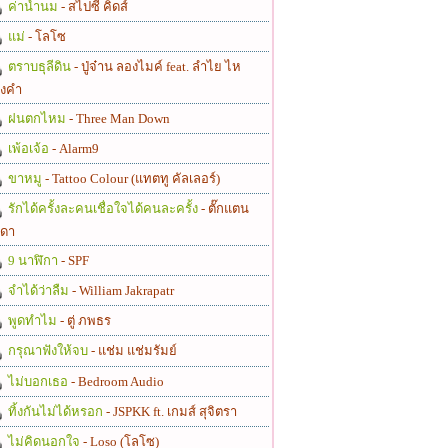
ค่าน้ำนม
- สไปซี่ คิดส์
แม่
- โลโซ
ตราบธุลีดิน
- ปู่จ๋าน ลองไมค์ feat. ลำไย ไห
งคำ
ฝนตกไหม
- Three Man Down
เพ้อเจ้อ
- Alarm9
ขาหมู
- Tattoo Colour (แทตทู คัลเลอร์)
รักได้ครั้งละคนเชื่อใจได้คนละครั้ง
- ตั๊กแตน
ดา
9 นาฬิกา
- SPF
จำได้ว่าลืม
- William Jakrapatr
พูดทำไม
- ตู่ ภพธร
กรุณาฟังให้จบ
- แช่ม แช่มรัมย์
ไม่บอกเธอ
- Bedroom Audio
ทิ้งกันไม่ได้หรอก
- JSPKK ft. เกมส์ สุจิตรา
ไม่คิดนอกใจ
- Loso (โลโซ)