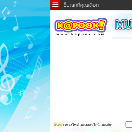
ข่าว
ละค
เกม
ตรว
ดูดว
ผู้ชา
แวะช
dicti
Twitt
ค้นหา
เพลงใหม่
เพลงออนไลน์ เพลงฮิต