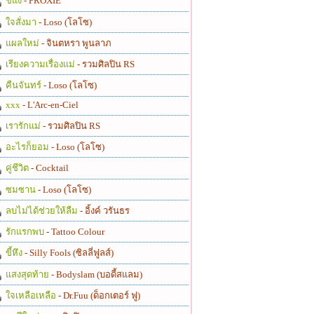
ขี้แง
- PROXIE
ใจสั่งมา
- Loso (โลโซ)
แผลใหม่
- จินตหรา พูนลาภ
เรียงความเรื่องแม่
- รวมศิลปิน RS
คืนจันทร์
- Loso (โลโซ)
xxx
- L'Arc-en-Ciel
เรารักแม่
- รวมศิลปิน RS
อะไรก็ยอม
- Loso (โลโซ)
คู่ชีวิต
- Cocktail
ซมซาน
- Loso (โลโซ)
ลบไม่ได้ช่วยให้ลืม
- อิ้งค์ วรันธร
รักแรกพบ
- Tattoo Colour
ขี้หึง
- Silly Fools (ซิลลี่ฟูลส์)
แสงสุดท้าย
- Bodyslam (บอดี้สแลม)
ใจเหลือเหลือ
- Dr.Fuu (ด็อกเตอร์ ฟู)