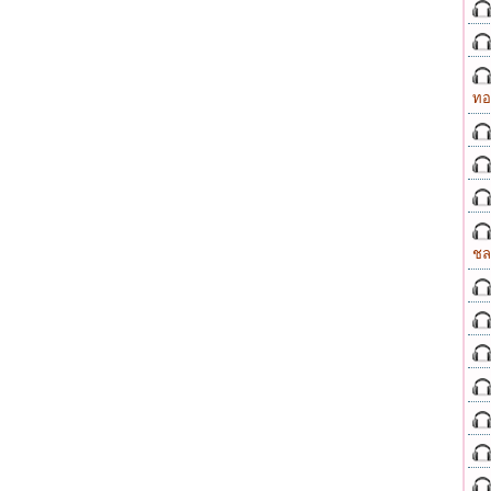
ทอ
ชล