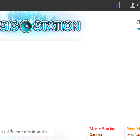
ส
ด่วน
ข่าวสั้น
ข่าวดารา
ร
หนังใหม่
ฟังเพลง
หมากรุกไทย
แชทหมากฮอส
จหวย
ผู้หญิง
แต่งงาน
ง
ทำนายฝัน
สุขภาพ
ย
ผลบอล
บ้านและการตกแต
ิมแวะพัก
กลอน
iCare
onary
เช็คความเร็วเน็ต
iPhone
er
อินสตาแกรมดารา
MSN
Music Station
New M
ฟังเพลง
เพลงใหม