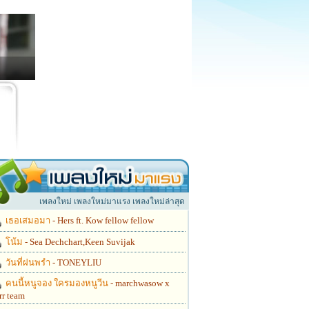
เพลงใหม่ เพลงใหม่มาแรง เพลงใหม่ล่าสุด
เธอเสมอมา
- Hers ft. Kow fellow fellow
โน้ม
- Sea Dechchart,Keen Suvijak
วันที่ฝนพรำ
- TONEYLIU
คนนี้หนูจอง ใครมองหนูวีน
- marchwasow x
rr team