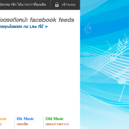
มัครสมาชิก ได้มากกว่าที่คุณคิด
เข้าระบบ
เข้าระบบด้วย User Kapook
ดูทีวี
ฟังวิทยุออนไลน์
Email
Glitter
Password
แม่และเด็ก
สัตว์เลี้ยง
่ง
ท่องเที่ยว
การศึกษา
เข้าระบบด้วย Facebook
Facebook
usic
Hit Music
Old Music
่
เพลงฮิต
เพลงเก่าเพราะๆ