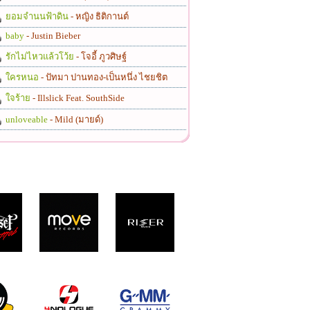
ยอมจำนนฟ้าดิน
- หญิง ธิติกานต์
baby
- Justin Bieber
รักไม่ไหวแล้วโว้ย
- โจอี้ ภูวศิษฐ์
ใครหนอ
- ปัทมา ปานทอง-เป็นหนึ่ง ไชยชิต
ใจร้าย
- Illslick Feat. SouthSide
unloveable
- Mild (มายด์)