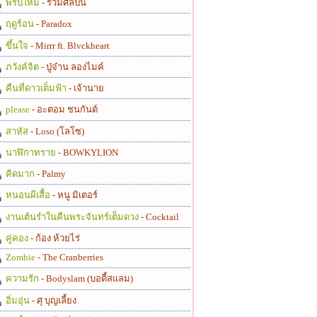
พรปีใหม่
- รวมศิลปิน
ฤดูร้อน
- Paradox
ขึ้นใจ
- Mirrr ft. Blvckheart
ภวังค์จิต
- ปู่จ๋าน ลองไมค์
คืนที่ดาวเต็มฟ้า
- เจ้านาย
please
- อะตอม ชนกันต์
สาหัส
- Loso (โลโซ)
นาฬิกาทราย
- BOWKYLION
คิดมาก
- Palmy
หนอนผีเสื้อ
- หนู มิเตอร์
งานเต้นรำในคืนพระจันทร์เต็มดวง
- Cocktail
คู่คอง
- ก้อง ห้วยไร่
Zombie
- The Cranberries
ความรัก
- Bodyslam (บอดี้สแลม)
อิ่มอุ่น
- ศุ บุญเลี้ยง