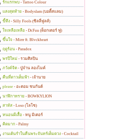
รักแรกพบ
- Tattoo Colour
แสงสุดท้าย
- Bodyslam (บอดี้สแลม)
ขี้หึง
- Silly Fools (ซิลลี่ฟูลส์)
ใจเหลือเหลือ
- Dr.Fuu (ด็อกเตอร์ ฟู)
ขึ้นใจ
- Mirrr ft. Blvckheart
ฤดูร้อน
- Paradox
พรปีใหม่
- รวมศิลปิน
ภวังค์จิต
- ปู่จ๋าน ลองไมค์
คืนที่ดาวเต็มฟ้า
- เจ้านาย
please
- อะตอม ชนกันต์
นาฬิกาทราย
- BOWKYLION
สาหัส
- Loso (โลโซ)
หนอนผีเสื้อ
- หนู มิเตอร์
คิดมาก
- Palmy
งานเต้นรำในคืนพระจันทร์เต็มดวง
- Cocktail