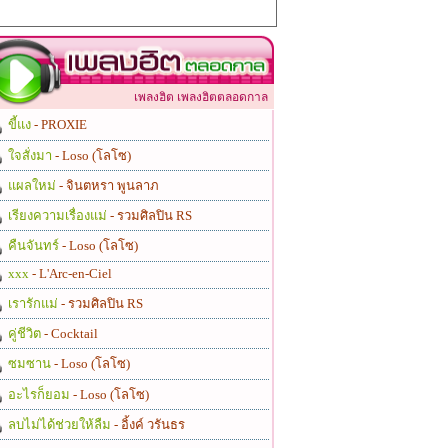
เพลงฮิต เพลงฮิตตลอดกาล
ขี้แง
- PROXIE
ใจสั่งมา
- Loso (โลโซ)
แผลใหม่
- จินตหรา พูนลาภ
เรียงความเรื่องแม่
- รวมศิลปิน RS
คืนจันทร์
- Loso (โลโซ)
xxx
- L'Arc-en-Ciel
เรารักแม่
- รวมศิลปิน RS
คู่ชีวิต
- Cocktail
ซมซาน
- Loso (โลโซ)
อะไรก็ยอม
- Loso (โลโซ)
ลบไม่ได้ช่วยให้ลืม
- อิ้งค์ วรันธร