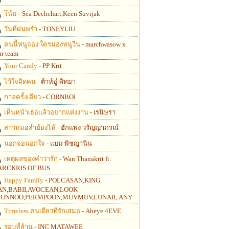
โน้ม
- Sea Dechchart,Keen Suvijak
วันที่ฝนพรำ
- TONEYLIU
คนนี้หนูจอง ใครมองหนูวีน
- marchwasow x
rr team
Your Candy
- PP Krit
ไว้ใจผิดคน
- ต้าห์อู๋ พิทยา
กาลครั้งเดียว
- CORNBOI
เห็นหน้าเธอแล้วอยากแต่งงาน
- เรนิษรา
สาวหมอลำฮ้องไห้
- ฮักแพง วรัญญาภรณ์
นอกจอนอกใจ
- แบม พิชญานิน
เหตุผลของคำว่ารัก
- Wan Thanakrit ft.
RCKRIS OF BUS
Happy Family
- POLCASAN,KING
N,BABII,AVOCEAN,LOOK
UNNOO,PERMPOON,MUVMUV,LUNAR, ANY
Timeless คนเดียวที่รักเสมอ
- Aheye 4EVE
รอบที่ล้าน
- INC MATAWEE