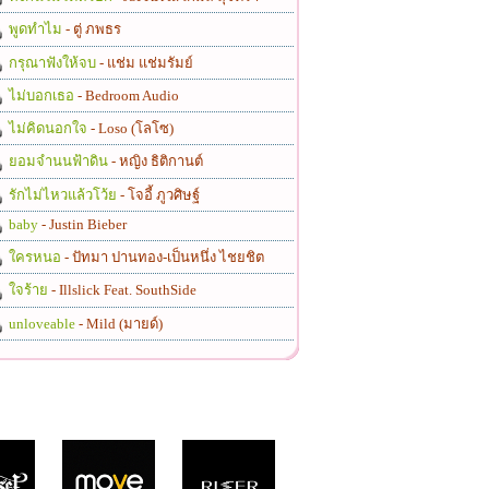
พูดทำไม
- ตู่ ภพธร
กรุณาฟังให้จบ
- แช่ม แช่มรัมย์
ไม่บอกเธอ
- Bedroom Audio
ไม่คิดนอกใจ
- Loso (โลโซ)
ยอมจำนนฟ้าดิน
- หญิง ธิติกานต์
รักไม่ไหวแล้วโว้ย
- โจอี้ ภูวศิษฐ์
baby
- Justin Bieber
ใครหนอ
- ปัทมา ปานทอง-เป็นหนึ่ง ไชยชิต
ใจร้าย
- Illslick Feat. SouthSide
unloveable
- Mild (มายด์)