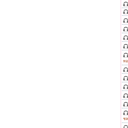
ทอ
ชล