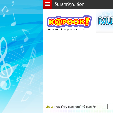
ข่าว
ละค
เกม
ตรว
ดูดว
ผู้ชา
แวะช
dicti
Twitt
ค้นหา
เพลงใหม่
เพลงออนไลน์ เพลงฮิต