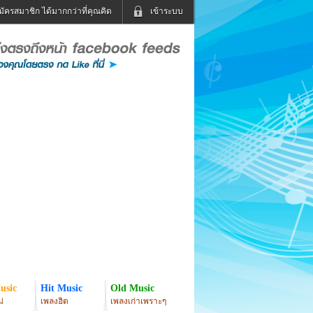
มัครสมาชิก ได้มากกว่าที่คุณคิด
เข้าระบบ
เข้าระบบด้วย User Kapook
ดูทีวี
ฟังวิทยุออนไลน์
Email
Glitter
Password
แม่และเด็ก
สัตว์เลี้ยง
่ง
ท่องเที่ยว
การศึกษา
เข้าระบบด้วย Facebook
Facebook
usic
Hit Music
Old Music
่
เพลงฮิต
เพลงเก่าเพราะๆ