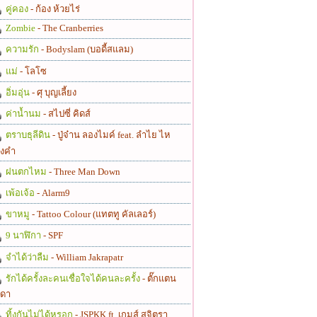
คู่คอง
- ก้อง ห้วยไร่
Zombie
- The Cranberries
ความรัก
- Bodyslam (บอดี้สแลม)
แม่
- โลโซ
อิ่มอุ่น
- ศุ บุญเลี้ยง
ค่าน้ำนม
- สไปซี่ คิดส์
ตราบธุลีดิน
- ปู่จ๋าน ลองไมค์ feat. ลำไย ไห
งคำ
ฝนตกไหม
- Three Man Down
เพ้อเจ้อ
- Alarm9
ขาหมู
- Tattoo Colour (แทตทู คัลเลอร์)
9 นาฬิกา
- SPF
จำได้ว่าลืม
- William Jakrapatr
รักได้ครั้งละคนเชื่อใจได้คนละครั้ง
- ตั๊กแตน
ดา
ทิ้งกันไม่ได้หรอก
- JSPKK ft. เกมส์ สุจิตรา