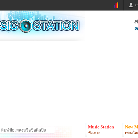
ส
ด่วน
ข่าวสั้น
ข่าวดารา
ร
หนังใหม่
ฟังเพลง
หมากรุกไทย
แชทหมากฮอส
จหวย
ผู้หญิง
แต่งงาน
ง
ทำนายฝัน
สุขภาพ
ย
ผลบอล
บ้านและการตกแต
ิมแวะพัก
กลอน
iCare
onary
เช็คความเร็วเน็ต
iPhone
er
อินสตาแกรมดารา
MSN
Music Station
New M
ฟังเพลง
เพลงใหม