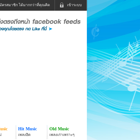
มัครสมาชิก ได้มากกว่าที่คุณคิด
เข้าระบบ
เข้าระบบด้วย User Kapook
ดูทีวี
ฟังวิทยุออนไลน์
Email
Glitter
Password
แม่และเด็ก
สัตว์เลี้ยง
่ง
ท่องเที่ยว
การศึกษา
เข้าระบบด้วย Facebook
Facebook
usic
Hit Music
Old Music
่
เพลงฮิต
เพลงเก่าเพราะๆ