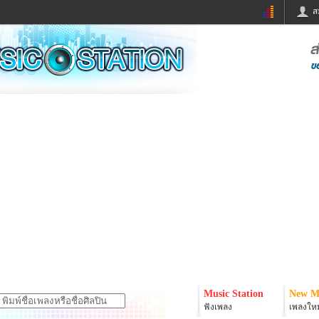
ส
ด่วน
ข่าวสั้น
ข่าวดารา
ร
หนังใหม่
ฟังเพลง
หมากรุกไทย
แชทหมากฮอส
จหวย
ผู้หญิง
แต่งงาน
ง
ทำนายฝัน
สุขภาพ
ย
ผลบอล
บ้านและการตกแต
ิมแวะพัก
กลอน
iCare
onary
เช็คความเร็วเน็ต
iPhone
er
อินสตาแกรมดารา
MSN
Music Station
New M
ฟังเพลง
เพลงใหม