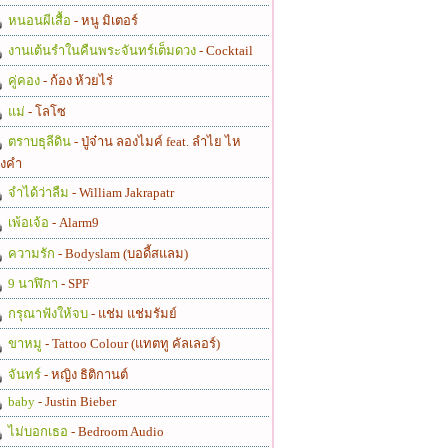
หนอนผีเสื้อ
- หนู มิเตอร์
งานเต้นรำในคืนพระจันทร์เต็มดวง
- Cocktail
คู่คอง
- ก้อง ห้วยไร่
แม่
- โลโซ
ตราบธุลีดิน
- ปู่จ๋าน ลองไมค์ feat. ลำไย ไห
งคำ
จำได้ว่าลืม
- William Jakrapatr
เพ้อเจ้อ
- Alarm9
ความรัก
- Bodyslam (บอดี้สแลม)
9 นาฬิกา
- SPF
กรุณาฟังให้จบ
- แช่ม แช่มรัมย์
ขาหมู
- Tattoo Colour (แทตทู คัลเลอร์)
จันทร์
- หญิง ธิติกานต์
baby
- Justin Bieber
ไม่บอกเธอ
- Bedroom Audio