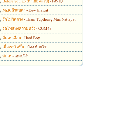
Before you go (ถ้าเธอจะไป)
- FAVIQ
Mr.K ถ้าสบตา
- Dew Jirawat
รักไม่วัดดวง
- Tham Tupthong,Mac Nattapat
รถไฟแห่งความหวัง
- CGM48
ลืมลบเลือน
- Hard Boy
เมื่อเราโตขึ้น
- ก้อง ห้วยไร่
หักเห
- เอมปวีร์