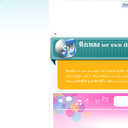
ฟังเพลง we own th
ฟังเพลง we own the night The Wanted ดู MV เ
บ่อย ๆเลยอ่ะ เพราะ ชอบ เพลงwe own the nigh
Wanted ดีจังที่ได้ ดู มิวสิควิดีโอ เพลง we ow