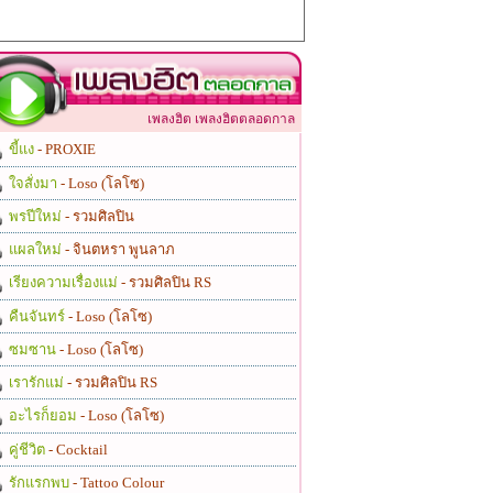
เพลงฮิต เพลงฮิตตลอดกาล
ขี้แง
- PROXIE
ใจสั่งมา
- Loso (โลโซ)
พรปีใหม่
- รวมศิลปิน
แผลใหม่
- จินตหรา พูนลาภ
เรียงความเรื่องแม่
- รวมศิลปิน RS
คืนจันทร์
- Loso (โลโซ)
ซมซาน
- Loso (โลโซ)
เรารักแม่
- รวมศิลปิน RS
อะไรก็ยอม
- Loso (โลโซ)
คู่ชีวิต
- Cocktail
รักแรกพบ
- Tattoo Colour