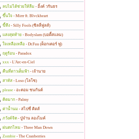
ลบไม่ได้ช่วยให้ลืม
- อิ้งค์ วรันธร
ขึ้นใจ
- Mirrr ft. Blvckheart
ขี้หึง
- Silly Fools (ซิลลี่ฟูลส์)
แสงสุดท้าย
- Bodyslam (บอดี้สแลม)
ใจเหลือเหลือ
- Dr.Fuu (ด็อกเตอร์ ฟู)
ฤดูร้อน
- Paradox
xxx
- L'Arc-en-Ciel
คืนที่ดาวเต็มฟ้า
- เจ้านาย
สาหัส
- Loso (โลโซ)
please
- อะตอม ชนกันต์
คิดมาก
- Palmy
ค่าน้ำนม
- สไปซี่ คิดส์
ภวังค์จิต
- ปู่จ๋าน ลองไมค์
ฝนตกไหม
- Three Man Down
Zombie
- The Cranberries