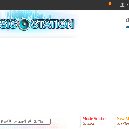
ส
ด่วน
ข่าวสั้น
ข่าวดารา
ร
หนังใหม่
ฟังเพลง
หมากรุกไทย
แชทหมากฮอส
จหวย
ผู้หญิง
แต่งงาน
ง
ทำนายฝัน
สุขภาพ
ย
ผลบอล
บ้านและการตกแต
ิมแวะพัก
กลอน
iCare
onary
เช็คความเร็วเน็ต
iPhone
er
อินสตาแกรมดารา
MSN
Music Station
New M
ฟังเพลง
เพลงใหม