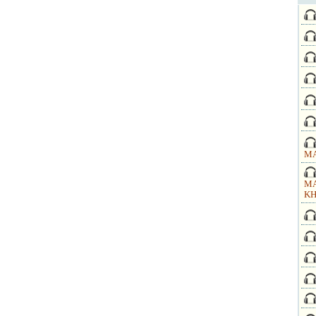
MA
MA
KH