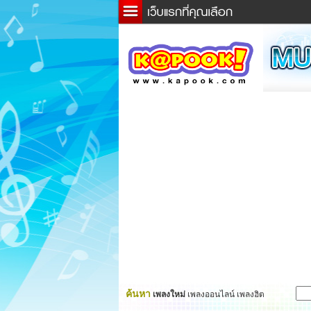
ข่าว
ละค
เกม
ตรว
ดูดว
ผู้ชา
แวะช
dicti
Twitt
ค้นหา
เพลงใหม่
เพลงออนไลน์ เพลงฮิต