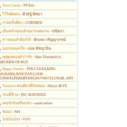
Your Candy
- PP Krit
ไว้ใจผิดคน
- ต้าห์อู๋ พิทยา
กาลครั้งเดียว
- CORNBOI
เห็นหน้าเธอแล้วอยากแต่งงาน
- เรนิษรา
สาวหมอลำฮ้องไห้
- ฮักแพง วรัญญาภรณ์
นอกจอนอกใจ
- แบม พิชญานิน
เหตุผลของคำว่ารัก
- Wan Thanakrit ft.
RCKRIS OF BUS
Happy Family
- POLCASAN,KING
N,BABII,AVOCEAN,LOOK
UNNOO,PERMPOON,MUVMUV,LUNAR, ANY
Timeless คนเดียวที่รักเสมอ
- Aheye 4EVE
รอบที่ล้าน
- INC MATAWEE
เคยรักกันหรือเปล่า
- sarah salola
ชอบU
- M4
TORNADO
- VVV