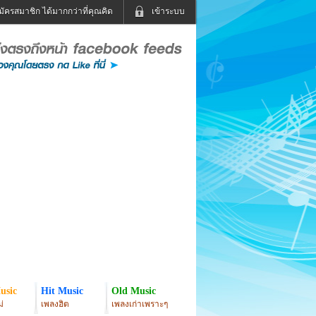
มัครสมาชิก ได้มากกว่าที่คุณคิด
เข้าระบบ
เข้าระบบด้วย User Kapook
ดูทีวี
ฟังวิทยุออนไลน์
Email
Glitter
Password
แม่และเด็ก
สัตว์เลี้ยง
่ง
ท่องเที่ยว
การศึกษา
เข้าระบบด้วย Facebook
Facebook
usic
Hit Music
Old Music
่
เพลงฮิต
เพลงเก่าเพราะๆ