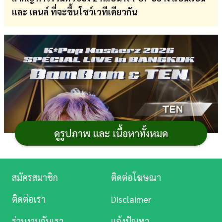
และ เตนล์ ที่จะขึ้นโชว์เวทีเดียวกัน
การ
เงิน
การ
ศึกษา
บันเทิง
ดู
หนัง
ดูรูปภาพ และ เนื้อหาทั้งหมด
Music
Station
สมัครสมาชิก
ติดต่อโฆษณา
ละคร
ติดต่อเรา
Disclaimer
บันเทิง
ร่วมงานกับเรา
แจ้งปัญหา