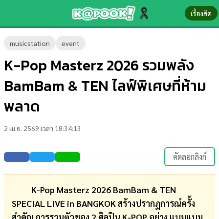
เรื่องฮิต
ข่าว-
musicstation
event
ความ
K-Pop Masterz 2026 รวมพลัง
รู้
BamBam & TEN ไลฟ์พิเศษที่ห้าม
ข่าว
พลาด
ข่าว
2 เม.ย. 2569 เวลา 18:34:13
บันเทิง
ตรวจ
คัดลอกลิงก์
หวย
ผล
K-Pop Masterz 2026 BamBam & TEN
บอล
SPECIAL LIVE in BANGKOK สร้างปรากฏการณ์ครั้ง
สด
สำคัญ การรวมตัวของ 2 ศิลปิน K-POP อย่าง แบมแบม