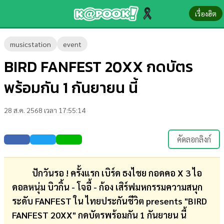
เรื่องฮิต
ข่าว-
musicstation
event
ความ
BIRD FANFEST 20XX กดบัตร
รู้
พร้อมกัน 1 กันยายน นี้
ข่าว
28 ส.ค. 2568 เวลา 17:55:14
ข่าว
บันเทิง
คัดลอกลิงก์
ตรวจ
หวย
ปักวันรอ ! ครั้งแรก เบิร์ด ธงไชย กอดคอ X 3 ไอ
ดอลหนุ่ม บิวกิ้น - โจอี้ - ก้อง เสิร์ฟมหกรรมความสนุก
ผล
ระดับ FANFEST ใน ไทยประกันชีวิต presents "BIRD
บอล
FANFEST 20XX" กดบัตรพร้อมกัน 1 กันยายน นี้
สด