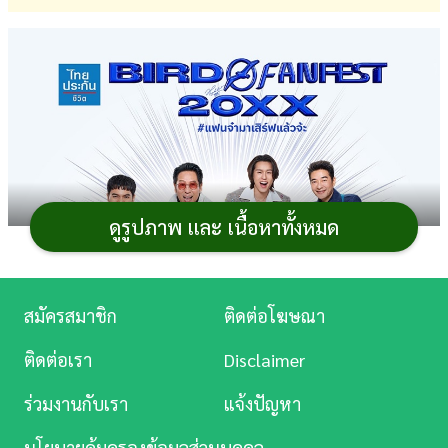
การ
เงิน
การ
ศึกษา
บันเทิง
ดูรูปภาพ และ เนื้อหาทั้งหมด
ดู
หนัง
Music
สมัครสมาชิก
ติดต่อโฆษณา
Station
ติดต่อเรา
Disclaimer
ละคร
ร่วมงานกับเรา
แจ้งปัญหา
บันเทิง
นโยบายคุ้มครองข้อมูลส่วนบุคคล