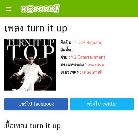

เพลง turn it up
ศิลปิน :
T.O.P Bigbang
อัลบั้ม :
-
ค่าย :
YG Entertainment
ประเภทเพลง :
เพลงสนุก
เแนวเพลง :
เพลงเกาหลี
แชร์ไป facebook
ทวีตไป twitter
เนื้อเพลง turn it up