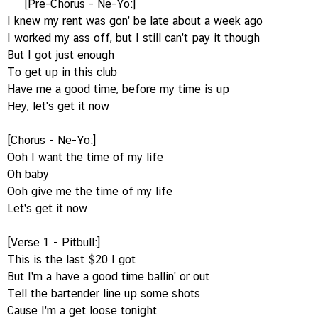
[Pre-Chorus - Ne-Yo:]
I knew my rent was gon' be late about a week ago
I worked my ass off, but I still can't pay it though
But I got just enough
To get up in this club
Have me a good time, before my time is up
Hey, let's get it now
[Chorus - Ne-Yo:]
Ooh I want the time of my life
Oh baby
Ooh give me the time of my life
Let's get it now
[Verse 1 - Pitbull:]
This is the last $20 I got
But I'm a have a good time ballin' or out
Tell the bartender line up some shots
Cause I'm a get loose tonight