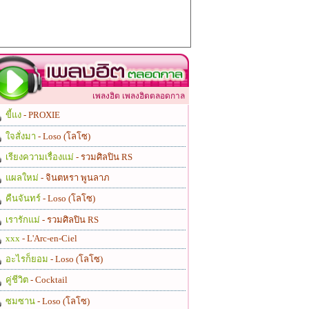
เพลงฮิต เพลงฮิตตลอดกาล
ขี้แง
- PROXIE
ใจสั่งมา
- Loso (โลโซ)
เรียงความเรื่องแม่
- รวมศิลปิน RS
แผลใหม่
- จินตหรา พูนลาภ
คืนจันทร์
- Loso (โลโซ)
เรารักแม่
- รวมศิลปิน RS
xxx
- L'Arc-en-Ciel
อะไรก็ยอม
- Loso (โลโซ)
คู่ชีวิต
- Cocktail
ซมซาน
- Loso (โลโซ)