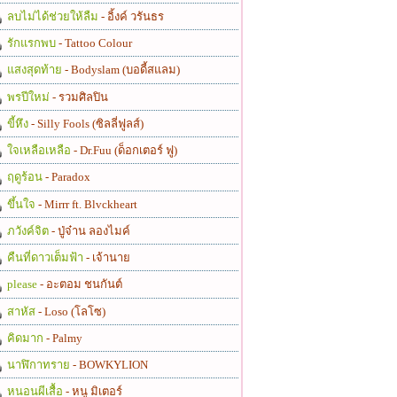
ลบไม่ได้ช่วยให้ลืม
- อิ้งค์ วรันธร
รักแรกพบ
- Tattoo Colour
แสงสุดท้าย
- Bodyslam (บอดี้สแลม)
พรปีใหม่
- รวมศิลปิน
ขี้หึง
- Silly Fools (ซิลลี่ฟูลส์)
ใจเหลือเหลือ
- Dr.Fuu (ด็อกเตอร์ ฟู)
ฤดูร้อน
- Paradox
ขึ้นใจ
- Mirrr ft. Blvckheart
ภวังค์จิต
- ปู่จ๋าน ลองไมค์
คืนที่ดาวเต็มฟ้า
- เจ้านาย
please
- อะตอม ชนกันต์
สาหัส
- Loso (โลโซ)
คิดมาก
- Palmy
นาฬิกาทราย
- BOWKYLION
หนอนผีเสื้อ
- หนู มิเตอร์