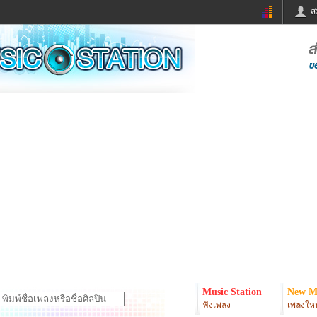
ส
ด่วน
ข่าวสั้น
ข่าวดารา
ร
หนังใหม่
ฟังเพลง
หมากรุกไทย
แชทหมากฮอส
จหวย
ผู้หญิง
แต่งงาน
ง
ทำนายฝัน
สุขภาพ
ย
ผลบอล
บ้านและการตกแต
ิมแวะพัก
กลอน
iCare
onary
เช็คความเร็วเน็ต
iPhone
er
อินสตาแกรมดารา
MSN
Music Station
New M
ฟังเพลง
เพลงใหม