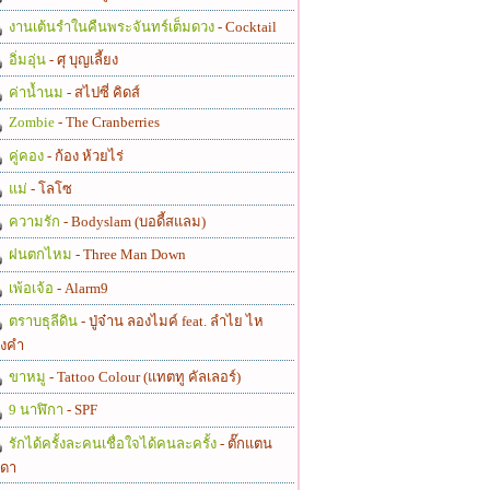
งานเต้นรำในคืนพระจันทร์เต็มดวง
- Cocktail
อิ่มอุ่น
- ศุ บุญเลี้ยง
ค่าน้ำนม
- สไปซี่ คิดส์
Zombie
- The Cranberries
คู่คอง
- ก้อง ห้วยไร่
แม่
- โลโซ
ความรัก
- Bodyslam (บอดี้สแลม)
ฝนตกไหม
- Three Man Down
เพ้อเจ้อ
- Alarm9
ตราบธุลีดิน
- ปู่จ๋าน ลองไมค์ feat. ลำไย ไห
งคำ
ขาหมู
- Tattoo Colour (แทตทู คัลเลอร์)
9 นาฬิกา
- SPF
รักได้ครั้งละคนเชื่อใจได้คนละครั้ง
- ตั๊กแตน
ดา