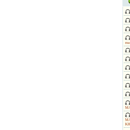
ma
MA
MA
KH