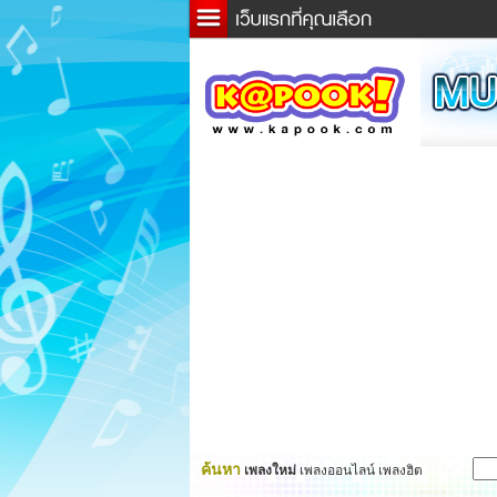
ข่าว
ละค
เกม
ตรว
ดูดว
ผู้ชา
แวะช
dicti
Twitt
ค้นหา
เพลงใหม่
เพลงออนไลน์ เพลงฮิต