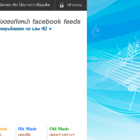
มัครสมาชิก ได้มากกว่าที่คุณคิด
เข้าระบบ
เข้าระบบด้วย User Kapook
ดูทีวี
ฟังวิทยุออนไลน์
Email
Glitter
Password
แม่และเด็ก
สัตว์เลี้ยง
่ง
ท่องเที่ยว
การศึกษา
เข้าระบบด้วย Facebook
Facebook
usic
Hit Music
Old Music
่
เพลงฮิต
เพลงเก่าเพราะๆ