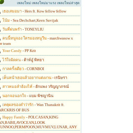
เพลงใหม่ เพลงใหม่มาแรง เพลงใหม่ล่าสุด
เธอเสมอมา
- Hers ft. Kow fellow fellow
โน้ม
- Sea Dechchart,Keen Suvijak
วันที่ฝนพรำ
- TONEYLIU
คนนี้หนูจอง ใครมองหนูวีน
- marchwasow x
rr team
Your Candy
- PP Krit
ไว้ใจผิดคน
- ต้าห์อู๋ พิทยา
กาลครั้งเดียว
- CORNBOI
เห็นหน้าเธอแล้วอยากแต่งงาน
- เรนิษรา
สาวหมอลำฮ้องไห้
- ฮักแพง วรัญญาภรณ์
นอกจอนอกใจ
- แบม พิชญานิน
เหตุผลของคำว่ารัก
- Wan Thanakrit ft.
RCKRIS OF BUS
Happy Family
- POLCASAN,KING
N,BABII,AVOCEAN,LOOK
UNNOO,PERMPOON,MUVMUV,LUNAR, ANY