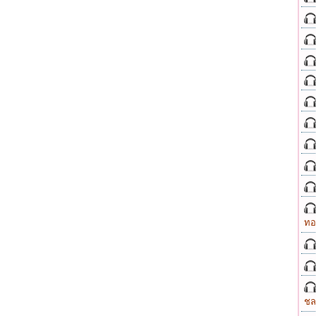
ทอ
ชล