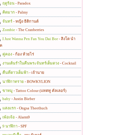
ฤดูร้อน
- Paradox
คิดมาก
- Palmy
จันทร์
- หญิง ธิติกานต์
Zombie
- The Cranberries
I Just Wanna Pen Fan You Dai Bor
- สิงโต นำ
ค
คู่คอง
- ก้อง ห้วยไร่
งานเต้นรำในคืนพระจันทร์เต็มดวง
- Cocktail
คืนที่ดาวเต็มฟ้า
- เจ้านาย
นาฬิกาทราย
- BOWKYLION
ขาหมู
- Tattoo Colour (แทตทู คัลเลอร์)
baby
- Justin Bieber
แสงแรก
- Ongsa Theethuch
เพ้อเจ้อ
- Alarm9
9 นาฬิกา
- SPF