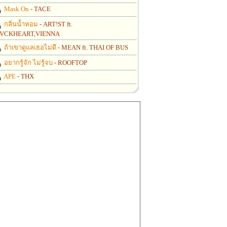
Mask On
- TACE
กลิ่นน้ำหอม
- ART!ST ft.
VCKHEART,VIENNA
ถ้าเขาดูแลเธอไม่ดี
- MEAN ft. THAI OF BUS
อยากรู้จัก ไม่รู้จบ
- ROOFTOP
APE
- THX