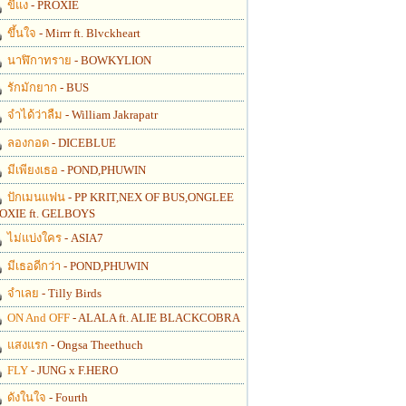
ขี้แง
- PROXIE
ขึ้นใจ
- Mirrr ft. Blvckheart
นาฬิกาทราย
- BOWKYLION
รักมักยาก
- BUS
จำได้ว่าลืม
- William Jakrapatr
ลองกอด
- DICEBLUE
มีเพียงเธอ
- POND,PHUWIN
ปักเมนแฟน
- PP KRIT,NEX OF BUS,ONGLEE
OXIE ft. GELBOYS
ไม่แบ่งใคร
- ASIA7
มีเธอดีกว่า
- POND,PHUWIN
จำเลย
- Tilly Birds
ON And OFF
- ALALA ft. ALIE BLACKCOBRA
แสงแรก
- Ongsa Theethuch
FLY
- JUNG x F.HERO
ดังในใจ
- Fourth