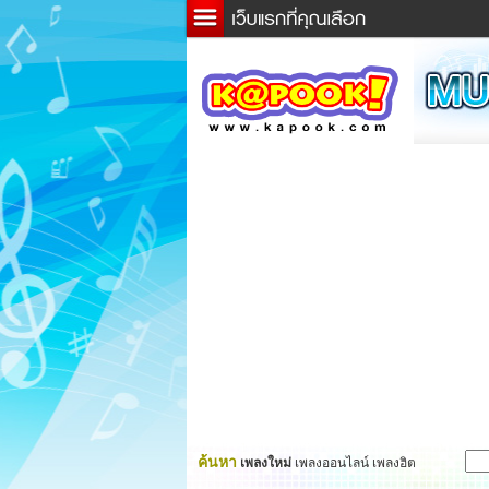
ข่าว
ละค
เกม
ตรว
ดูดว
ผู้ชา
แวะช
dicti
Twitt
ค้นหา
เพลงใหม่
เพลงออนไลน์ เพลงฮิต