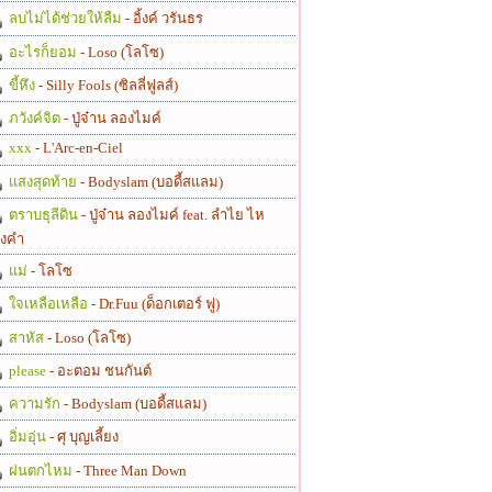
ลบไม่ได้ช่วยให้ลืม
- อิ้งค์ วรันธร
อะไรก็ยอม
- Loso (โลโซ)
ขี้หึง
- Silly Fools (ซิลลี่ฟูลส์)
ภวังค์จิต
- ปู่จ๋าน ลองไมค์
xxx
- L'Arc-en-Ciel
แสงสุดท้าย
- Bodyslam (บอดี้สแลม)
ตราบธุลีดิน
- ปู่จ๋าน ลองไมค์ feat. ลำไย ไห
งคำ
แม่
- โลโซ
ใจเหลือเหลือ
- Dr.Fuu (ด็อกเตอร์ ฟู)
สาหัส
- Loso (โลโซ)
please
- อะตอม ชนกันต์
ความรัก
- Bodyslam (บอดี้สแลม)
อิ่มอุ่น
- ศุ บุญเลี้ยง
ฝนตกไหม
- Three Man Down