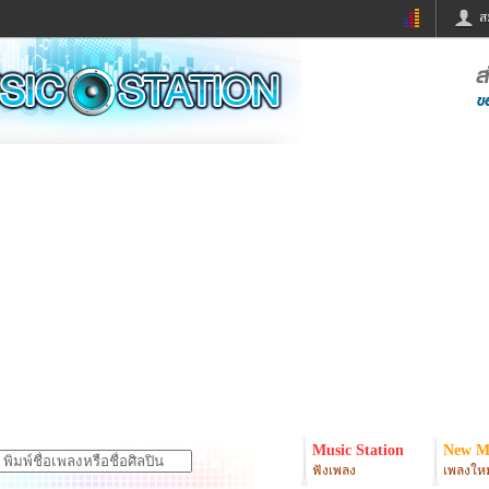
ส
ด่วน
ข่าวสั้น
ข่าวดารา
ร
หนังใหม่
ฟังเพลง
หมากรุกไทย
แชทหมากฮอส
จหวย
ผู้หญิง
แต่งงาน
ง
ทำนายฝัน
สุขภาพ
ย
ผลบอล
บ้านและการตกแต
ิมแวะพัก
กลอน
iCare
onary
เช็คความเร็วเน็ต
iPhone
er
อินสตาแกรมดารา
MSN
Music Station
New M
ฟังเพลง
เพลงใหม