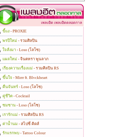
เพลงฮิต เพลงฮิตตลอดกาล
ขี้แง
- PROXIE
พรปีใหม่
- รวมศิลปิน
ใจสั่งมา
- Loso (โลโซ)
แผลใหม่
- จินตหรา พูนลาภ
เรียงความเรื่องแม่
- รวมศิลปิน RS
ขึ้นใจ
- Mirrr ft. Blvckheart
คืนจันทร์
- Loso (โลโซ)
คู่ชีวิต
- Cocktail
ซมซาน
- Loso (โลโซ)
เรารักแม่
- รวมศิลปิน RS
ค่าน้ำนม
- สไปซี่ คิดส์
รักแรกพบ
- Tattoo Colour