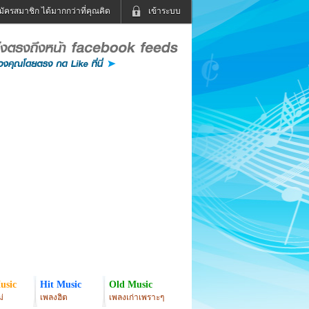
มัครสมาชิก ได้มากกว่าที่คุณคิด
เข้าระบบ
เข้าระบบด้วย User Kapook
ดูทีวี
ฟังวิทยุออนไลน์
Email
Glitter
Password
แม่และเด็ก
สัตว์เลี้ยง
่ง
ท่องเที่ยว
การศึกษา
เข้าระบบด้วย Facebook
Facebook
usic
Hit Music
Old Music
่
เพลงฮิต
เพลงเก่าเพราะๆ