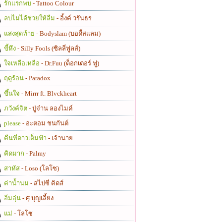
รักแรกพบ
- Tattoo Colour
ลบไม่ได้ช่วยให้ลืม
- อิ้งค์ วรันธร
แสงสุดท้าย
- Bodyslam (บอดี้สแลม)
ขี้หึง
- Silly Fools (ซิลลี่ฟูลส์)
ใจเหลือเหลือ
- Dr.Fuu (ด็อกเตอร์ ฟู)
ฤดูร้อน
- Paradox
ขึ้นใจ
- Mirrr ft. Blvckheart
ภวังค์จิต
- ปู่จ๋าน ลองไมค์
please
- อะตอม ชนกันต์
คืนที่ดาวเต็มฟ้า
- เจ้านาย
คิดมาก
- Palmy
สาหัส
- Loso (โลโซ)
ค่าน้ำนม
- สไปซี่ คิดส์
อิ่มอุ่น
- ศุ บุญเลี้ยง
แม่
- โลโซ