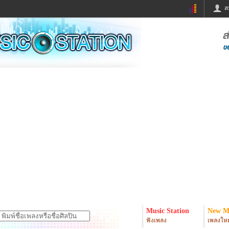
ส
ด่วน
ข่าวสั้น
ข่าวดารา
ร
หนังใหม่
ฟังเพลง
หมากรุกไทย
แชทหมากฮอส
จหวย
ผู้หญิง
แต่งงาน
ง
ทำนายฝัน
สุขภาพ
ย
ผลบอล
บ้านและการตกแต
ิมแวะพัก
กลอน
iCare
onary
เช็คความเร็วเน็ต
iPhone
er
อินสตาแกรมดารา
MSN
Music Station
New M
ฟังเพลง
เพลงใหม