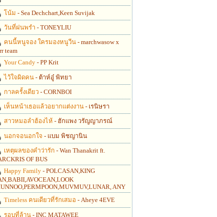
โน้ม
- Sea Dechchart,Keen Suvijak
วันที่ฝนพรำ
- TONEYLIU
คนนี้หนูจอง ใครมองหนูวีน
- marchwasow x
rr team
Your Candy
- PP Krit
ไว้ใจผิดคน
- ต้าห์อู๋ พิทยา
กาลครั้งเดียว
- CORNBOI
เห็นหน้าเธอแล้วอยากแต่งงาน
- เรนิษรา
สาวหมอลำฮ้องไห้
- ฮักแพง วรัญญาภรณ์
นอกจอนอกใจ
- แบม พิชญานิน
เหตุผลของคำว่ารัก
- Wan Thanakrit ft.
RCKRIS OF BUS
Happy Family
- POLCASAN,KING
N,BABII,AVOCEAN,LOOK
UNNOO,PERMPOON,MUVMUV,LUNAR, ANY
Timeless คนเดียวที่รักเสมอ
- Aheye 4EVE
รอบที่ล้าน
- INC MATAWEE