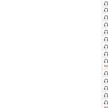
ทอ
ชล