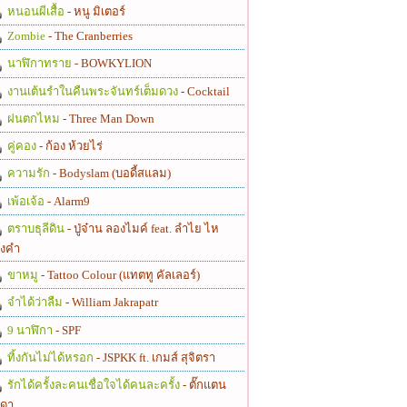
หนอนผีเสื้อ
- หนู มิเตอร์
Zombie
- The Cranberries
นาฬิกาทราย
- BOWKYLION
งานเต้นรำในคืนพระจันทร์เต็มดวง
- Cocktail
ฝนตกไหม
- Three Man Down
คู่คอง
- ก้อง ห้วยไร่
ความรัก
- Bodyslam (บอดี้สแลม)
เพ้อเจ้อ
- Alarm9
ตราบธุลีดิน
- ปู่จ๋าน ลองไมค์ feat. ลำไย ไห
งคำ
ขาหมู
- Tattoo Colour (แทตทู คัลเลอร์)
จำได้ว่าลืม
- William Jakrapatr
9 นาฬิกา
- SPF
ทิ้งกันไม่ได้หรอก
- JSPKK ft. เกมส์ สุจิตรา
รักได้ครั้งละคนเชื่อใจได้คนละครั้ง
- ตั๊กแตน
ดา