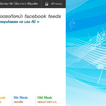
มัครสมาชิก ได้มากกว่าที่คุณคิด
เข้าระบบ
เข้าระบบด้วย User Kapook
ดูทีวี
ฟังวิทยุออนไลน์
Email
Glitter
Password
แม่และเด็ก
สัตว์เลี้ยง
่ง
ท่องเที่ยว
การศึกษา
เข้าระบบด้วย Facebook
Facebook
usic
Hit Music
Old Music
่
เพลงฮิต
เพลงเก่าเพราะๆ