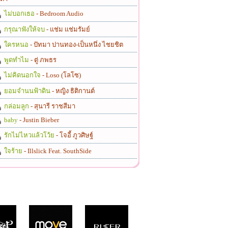
ไม่บอกเธอ
- Bedroom Audio
กรุณาฟังให้จบ
- แช่ม แช่มรัมย์
ใครหนอ
- ปัทมา ปานทอง-เป็นหนึ่ง ไชยชิต
พูดทำไม
- ตู่ ภพธร
ไม่คิดนอกใจ
- Loso (โลโซ)
ยอมจำนนฟ้าดิน
- หญิง ธิติกานต์
กล่อมลูก
- สุนารี ราชสีมา
baby
- Justin Bieber
รักไม่ไหวแล้วโว้ย
- โจอี้ ภูวศิษฐ์
ใจร้าย
- Illslick Feat. SouthSide