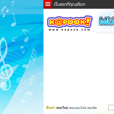
ข่าว
ละค
เกม
ตรว
ดูดว
ผู้ชา
แวะช
dicti
Twitt
ค้นหา
เพลงใหม่
เพลงออนไลน์ เพลงฮิต