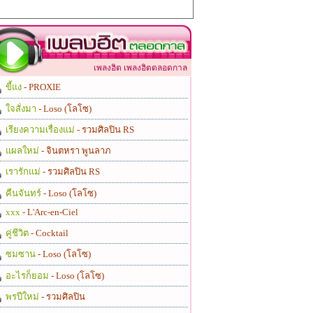
เพลงฮิต เพลงฮิตตลอดกาล
ขี้แง
- PROXIE
ใจสั่งมา
- Loso (โลโซ)
เรียงความเรื่องแม่
- รวมศิลปิน RS
แผลใหม่
- จินตหรา พูนลาภ
เรารักแม่
- รวมศิลปิน RS
คืนจันทร์
- Loso (โลโซ)
xxx
- L'Arc-en-Ciel
คู่ชีวิต
- Cocktail
ซมซาน
- Loso (โลโซ)
อะไรก็ยอม
- Loso (โลโซ)
พรปีใหม่
- รวมศิลปิน