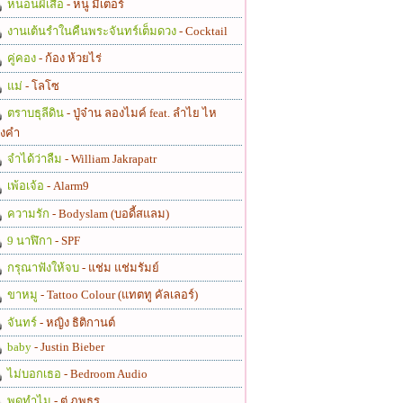
หนอนผีเสื้อ
- หนู มิเตอร์
งานเต้นรำในคืนพระจันทร์เต็มดวง
- Cocktail
คู่คอง
- ก้อง ห้วยไร่
แม่
- โลโซ
ตราบธุลีดิน
- ปู่จ๋าน ลองไมค์ feat. ลำไย ไห
งคำ
จำได้ว่าลืม
- William Jakrapatr
เพ้อเจ้อ
- Alarm9
ความรัก
- Bodyslam (บอดี้สแลม)
9 นาฬิกา
- SPF
กรุณาฟังให้จบ
- แช่ม แช่มรัมย์
ขาหมู
- Tattoo Colour (แทตทู คัลเลอร์)
จันทร์
- หญิง ธิติกานต์
baby
- Justin Bieber
ไม่บอกเธอ
- Bedroom Audio
พูดทำไม
- ตู่ ภพธร