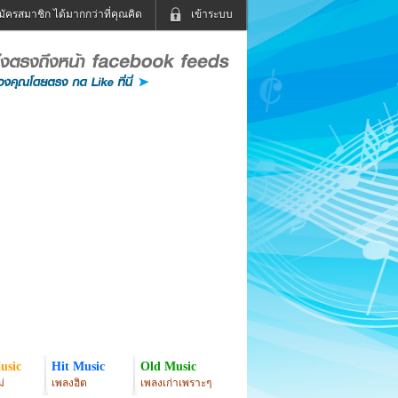
มัครสมาชิก ได้มากกว่าที่คุณคิด
เข้าระบบ
เข้าระบบด้วย User Kapook
ดูทีวี
ฟังวิทยุออนไลน์
Email
Glitter
Password
แม่และเด็ก
สัตว์เลี้ยง
่ง
ท่องเที่ยว
การศึกษา
เข้าระบบด้วย Facebook
Facebook
usic
Hit Music
Old Music
่
เพลงฮิต
เพลงเก่าเพราะๆ