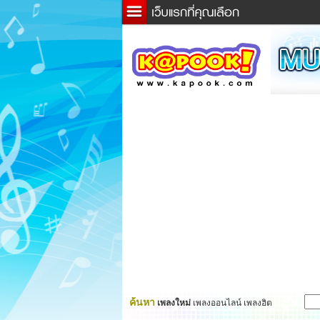
ข่าว
ละค
เกม
ตรว
ดูดว
ผู้ชา
แวะช
dicti
Twitt
ค้นหา
เพลงใหม่
เพลงออนไลน์ เพลงฮิต