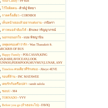
Your Candy
- PP Krit
ไว้ใจผิดคน
- ต้าห์อู๋ พิทยา
กาลครั้งเดียว
- CORNBOI
เห็นหน้าเธอแล้วอยากแต่งงาน
- เรนิษรา
สาวหมอลำฮ้องไห้
- ฮักแพง วรัญญาภรณ์
นอกจอนอกใจ
- แบม พิชญานิน
เหตุผลของคำว่ารัก
- Wan Thanakrit ft.
RCKRIS OF BUS
Happy Family
- POLCASAN,KING
N,BABII,AVOCEAN,LOOK
UNNOO,PERMPOON,MUVMUV,LUNAR, ANY
Timeless คนเดียวที่รักเสมอ
- Aheye 4EVE
รอบที่ล้าน
- INC MATAWEE
เคยรักกันหรือเปล่า
- sarah salola
ชอบU
- M4
TORNADO
- VVV
Before you go (ถ้าเธอจะไป)
- FAVIQ