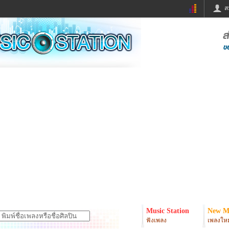
ส
ด่วน
ข่าวสั้น
ข่าวดารา
ร
หนังใหม่
ฟังเพลง
หมากรุกไทย
แชทหมากฮอส
จหวย
ผู้หญิง
แต่งงาน
ง
ทำนายฝัน
สุขภาพ
ย
ผลบอล
บ้านและการตกแต
ิมแวะพัก
กลอน
iCare
onary
เช็คความเร็วเน็ต
iPhone
er
อินสตาแกรมดารา
MSN
Music Station
New M
ฟังเพลง
เพลงใหม