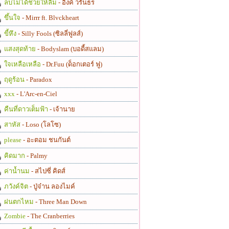
ลบไม่ได้ช่วยให้ลืม
- อิ้งค์ วรันธร
ขึ้นใจ
- Mirrr ft. Blvckheart
ขี้หึง
- Silly Fools (ซิลลี่ฟูลส์)
แสงสุดท้าย
- Bodyslam (บอดี้สแลม)
ใจเหลือเหลือ
- Dr.Fuu (ด็อกเตอร์ ฟู)
ฤดูร้อน
- Paradox
xxx
- L'Arc-en-Ciel
คืนที่ดาวเต็มฟ้า
- เจ้านาย
สาหัส
- Loso (โลโซ)
please
- อะตอม ชนกันต์
คิดมาก
- Palmy
ค่าน้ำนม
- สไปซี่ คิดส์
ภวังค์จิต
- ปู่จ๋าน ลองไมค์
ฝนตกไหม
- Three Man Down
Zombie
- The Cranberries