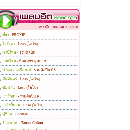
เพลงฮิต เพลงฮิตตลอดกาล
ขี้แง
- PROXIE
ใจสั่งมา
- Loso (โลโซ)
พรปีใหม่
- รวมศิลปิน
แผลใหม่
- จินตหรา พูนลาภ
เรียงความเรื่องแม่
- รวมศิลปิน RS
คืนจันทร์
- Loso (โลโซ)
ซมซาน
- Loso (โลโซ)
เรารักแม่
- รวมศิลปิน RS
อะไรก็ยอม
- Loso (โลโซ)
คู่ชีวิต
- Cocktail
รักแรกพบ
- Tattoo Colour