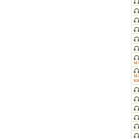
MA
MA
KH