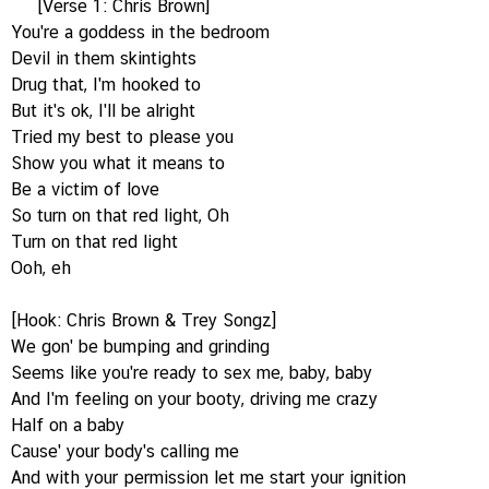
[Verse 1: Chris Brown]
You're a goddess in the bedroom
Devil in them skintights
Drug that, I'm hooked to
But it's ok, I'll be alright
Tried my best to please you
Show you what it means to
Be a victim of love
So turn on that red light, Oh
Turn on that red light
Ooh, eh
[Hook: Chris Brown & Trey Songz]
We gon' be bumping and grinding
Seems like you're ready to sex me, baby, baby
And I'm feeling on your booty, driving me crazy
Half on a baby
Cause' your body's calling me
And with your permission let me start your ignition