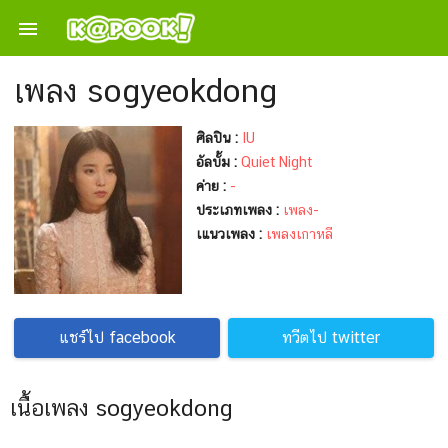

เพลง sogyeokdong
ศิลปิน :
IU
อัลบั้ม :
Quiet Night
ค่าย :
-
ประเภทเพลง :
เพลง-
เแนวเพลง :
เพลงเกาหลี
แชร์ไป facebook
ทวีตไป twitter
เนื้อเพลง sogyeokdong