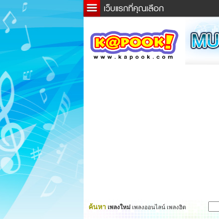
ข่าว
ละค
เกม
ตรว
ดูดว
ผู้ชา
แวะช
dicti
Twitt
ค้นหา
เพลงใหม่
เพลงออนไลน์ เพลงฮิต