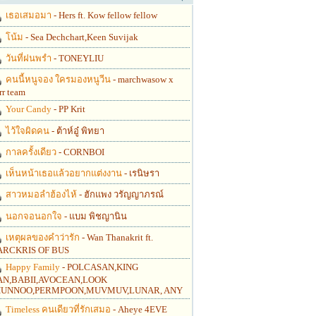
เธอเสมอมา
- Hers ft. Kow fellow fellow
โน้ม
- Sea Dechchart,Keen Suvijak
วันที่ฝนพรำ
- TONEYLIU
คนนี้หนูจอง ใครมองหนูวีน
- marchwasow x
rr team
Your Candy
- PP Krit
ไว้ใจผิดคน
- ต้าห์อู๋ พิทยา
กาลครั้งเดียว
- CORNBOI
เห็นหน้าเธอแล้วอยากแต่งงาน
- เรนิษรา
สาวหมอลำฮ้องไห้
- ฮักแพง วรัญญาภรณ์
นอกจอนอกใจ
- แบม พิชญานิน
เหตุผลของคำว่ารัก
- Wan Thanakrit ft.
RCKRIS OF BUS
Happy Family
- POLCASAN,KING
N,BABII,AVOCEAN,LOOK
UNNOO,PERMPOON,MUVMUV,LUNAR, ANY
Timeless คนเดียวที่รักเสมอ
- Aheye 4EVE