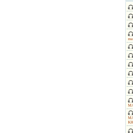
ma
MA
MA
KH