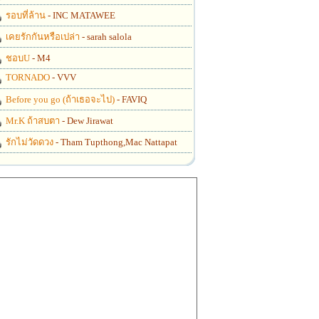
รอบที่ล้าน
- INC MATAWEE
เคยรักกันหรือเปล่า
- sarah salola
ชอบU
- M4
TORNADO
- VVV
Before you go (ถ้าเธอจะไป)
- FAVIQ
Mr.K ถ้าสบตา
- Dew Jirawat
รักไม่วัดดวง
- Tham Tupthong,Mac Nattapat