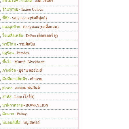
ลบไม่ได้ช่วยให้ลืม
- อิ้งค์ วรันธร
รักแรกพบ
- Tattoo Colour
ขี้หึง
- Silly Fools (ซิลลี่ฟูลส์)
แสงสุดท้าย
- Bodyslam (บอดี้สแลม)
ใจเหลือเหลือ
- Dr.Fuu (ด็อกเตอร์ ฟู)
พรปีใหม่
- รวมศิลปิน
ฤดูร้อน
- Paradox
ขึ้นใจ
- Mirrr ft. Blvckheart
ภวังค์จิต
- ปู่จ๋าน ลองไมค์
คืนที่ดาวเต็มฟ้า
- เจ้านาย
please
- อะตอม ชนกันต์
สาหัส
- Loso (โลโซ)
นาฬิกาทราย
- BOWKYLION
คิดมาก
- Palmy
หนอนผีเสื้อ
- หนู มิเตอร์