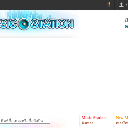
ส
ด่วน
ข่าวสั้น
ข่าวดารา
ร
หนังใหม่
ฟังเพลง
หมากรุกไทย
แชทหมากฮอส
จหวย
ผู้หญิง
แต่งงาน
ง
ทำนายฝัน
สุขภาพ
ย
ผลบอล
บ้านและการตกแต
ิมแวะพัก
กลอน
iCare
onary
เช็คความเร็วเน็ต
iPhone
er
อินสตาแกรมดารา
MSN
Music Station
New M
ฟังเพลง
เพลงใหม