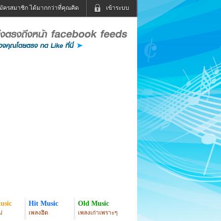
มัครสมาชิก ได้มากกว่าที่คุณคิด
เข้าระบบ
เข้าระบบด้วย User Kapook
ดูทีวี
ฟังวิทยุออนไลน์
Email
Glitter
Password
แม่และเด็ก
สัตว์เลี้ยง
่ง
ท่องเที่ยว
การศึกษา
เข้าระบบด้วย Facebook
Facebook
usic
Hit Music
Old Music
่
เพลงฮิต
เพลงเก่าเพราะๆ