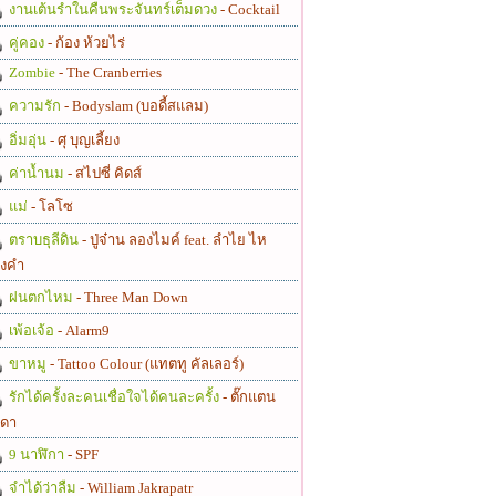
งานเต้นรำในคืนพระจันทร์เต็มดวง
- Cocktail
คู่คอง
- ก้อง ห้วยไร่
Zombie
- The Cranberries
ความรัก
- Bodyslam (บอดี้สแลม)
อิ่มอุ่น
- ศุ บุญเลี้ยง
ค่าน้ำนม
- สไปซี่ คิดส์
แม่
- โลโซ
ตราบธุลีดิน
- ปู่จ๋าน ลองไมค์ feat. ลำไย ไห
งคำ
ฝนตกไหม
- Three Man Down
เพ้อเจ้อ
- Alarm9
ขาหมู
- Tattoo Colour (แทตทู คัลเลอร์)
รักได้ครั้งละคนเชื่อใจได้คนละครั้ง
- ตั๊กแตน
ดา
9 นาฬิกา
- SPF
จำได้ว่าลืม
- William Jakrapatr