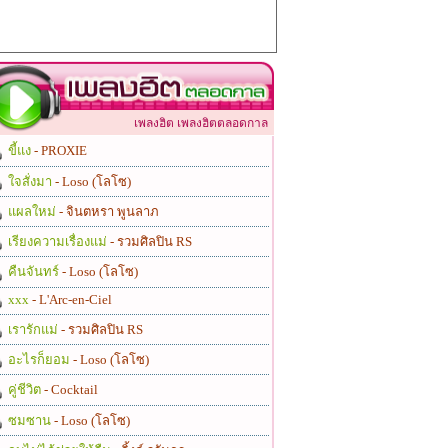
เพลงฮิต เพลงฮิตตลอดกาล
ขี้แง
- PROXIE
ใจสั่งมา
- Loso (โลโซ)
แผลใหม่
- จินตหรา พูนลาภ
เรียงความเรื่องแม่
- รวมศิลปิน RS
คืนจันทร์
- Loso (โลโซ)
xxx
- L'Arc-en-Ciel
เรารักแม่
- รวมศิลปิน RS
อะไรก็ยอม
- Loso (โลโซ)
คู่ชีวิต
- Cocktail
ซมซาน
- Loso (โลโซ)