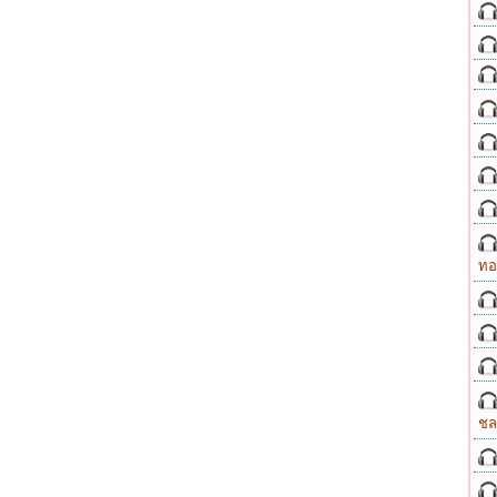
ทอ
ชล