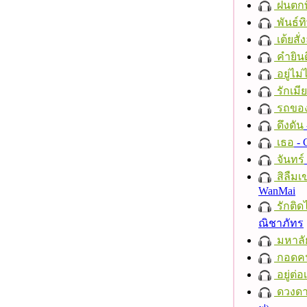
ฝนตกที
พันธ์ทิ
เต้ยสั่
คำยินด
อยู่ไม
รักเมี
รถของ
ดึงดัน
เธอ
- 
จันทร์
สิลืมเ
WanMai
รักติด
ณิชาภัทร
มหาลั
กอดค
อยู่ต่
ดวงดา