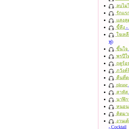
ลบไม่ไ
รักแร
แสงสุ
ขี้หึง
- 
ใจเหลื
ฟู)
ขึ้นใจ
พรปีให
ฤดูร้อ
ภวังค์
คืนที่
please
สาหัส
นาฬิก
หนอนผี
คิดมา
งานเต้
- Cocktail