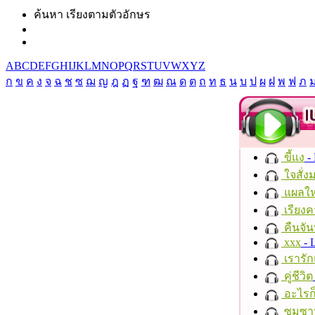
ค้นหา เรียงตามตัวอักษร
A
B
C
D
E
F
G
H
I
J
K
L
M
N
O
P
Q
R
S
T
U
V
W
X
Y
Z
ก
ข
ค
ง
จ
ฉ
ช
ซ
ฌ
ญ
ฎ
ฏ
ฐ
ฑ
ฒ
ณ
ด
ต
ถ
ท
ธ
น
บ
ป
ผ
ฝ
พ
ฟ
ภ
ขี้แง
-
ใจสั่ง
แผลให
เรียงค
คืนจัน
xxx
- 
เรารัก
คู่ชีวิต
อะไรก
ซมซา