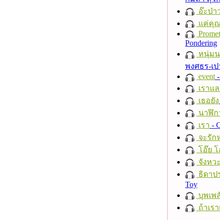
อ๊ะป่า
แค่คุ
Promet
Pondering
หนุ่ม
พงศธร-เป
event
-
เราแล
เธอยัง
นาฬิก
เรา
- C
จะรักห
โอ๊ย โ
จังหวะ
ธิดาปร
Toy
บุพเพส
ถ้าเรา