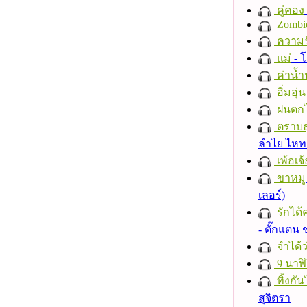
คู่คอง
Zombi
ความร
แม่
- 
ค่าน้
อิ่มอุ่น
ฝนตก
ตราบธุ
ลำไย ไห
เพ้อเจ้
ขาหมู
เลอร์)
รักได้
- ตั๊กแตน
จำได้ว
9 นาฬ
ทิ้งกั
สุจิตรา