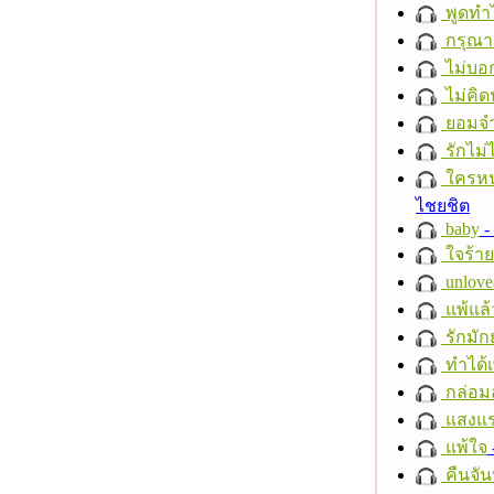
พูดทำ
กรุณาฟ
ไม่บอ
ไม่คิ
ยอมจำ
รักไม่
ใครห
ไชยชิต
baby
- 
ใจร้าย
unlove
แพ้แล
รักมัก
ทำได้เ
กล่อม
แสงแ
แพ้ใจ
คืนจัน