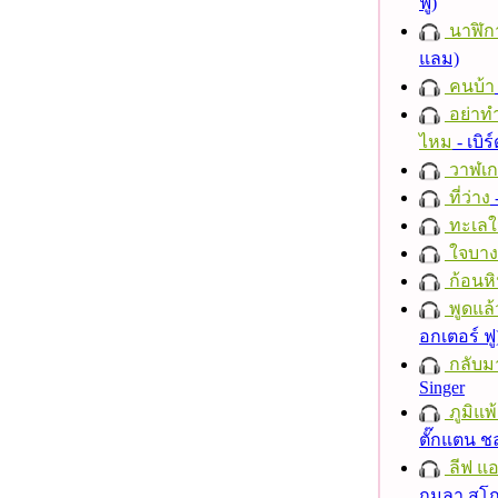
ฟู)
นาฬิก
แลม)
คนบ้า
อย่าทำ
ไหม
- เบิ
วาฬเกย
ที่ว่าง
ทะเลใ
ใจบาง
ก้อนหิ
พูดแล้
อกเตอร์ ฟู
กลับม
Singer
ภูมิแพ
ตั๊กแตน 
ลีฟ แอน
กมลา สุโ