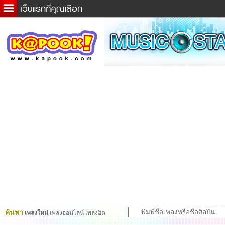
ข่าวด่วน
ละคร
เกม
ตรวจหวย
ดูดวง
ผู้ชาย
แวะชิมแวะพัก
dictionary
Twitter
ค้นหา
เพลงใหม่
เพลงออนไลน์ เพลงฮิต