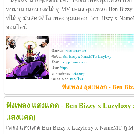
Lazyloxy มากๆเลยอ่ะ เพราะชอบ เพลงลุยแหลก Ben 
หามานานกว่าจะได้ ดู MV เพลง ลุยแหลก Ben Bizzy 
ที่ได้ ดู มิวสิควิดีโอ เพลง ลุยแหลก Ben Bizzy x Na
ออนไลน์
ชื่อเพลง:
เพลงลุยแหลก
ศิลปิน:
Ben Bizzy x NameMT x Lazyloxy
อัลบัม:
Yupp Compilation
ค่าย:
Yupp
อารมณ์เพลง:
เพลงสนุก
หมวดเพลง:
เพลงไทย
ฟังเพลง ลุยแหลก - Ben Bi
ฟังเพลง แสงแดด - Ben Bizzy x Lazylox
แสงแดด)
เพลง แสงแดด Ben Bizzy x Lazyloxy x NameMT ดู 