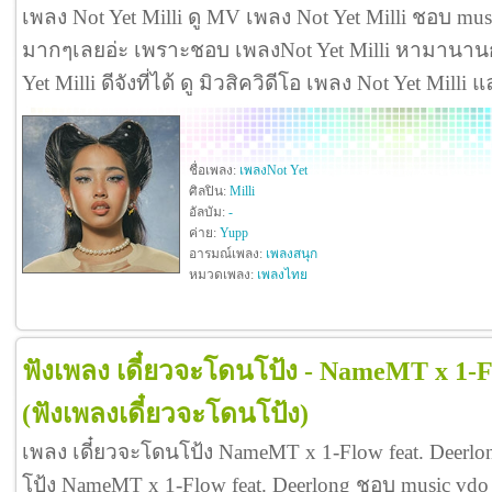
เพลง Not Yet Milli ดู MV เพลง Not Yet Milli ชอบ mus
มากๆเลยอ่ะ เพราะชอบ เพลงNot Yet Milli หามานานก
Yet Milli ดีจังที่ได้ ดู มิวสิควิดีโอ เพลง Not Yet Mill
ชื่อเพลง:
เพลงNot Yet
ศิลปิน:
Milli
อัลบัม:
-
ค่าย:
Yupp
อารมณ์เพลง:
เพลงสนุก
หมวดเพลง:
เพลงไทย
ฟังเพลง เดี๋ยวจะโดนโป้ง - NameMT x 1-F
(ฟังเพลงเดี๋ยวจะโดนโป้ง)
เพลง เดี๋ยวจะโดนโป้ง NameMT x 1-Flow feat. Deerlo
โป้ง NameMT x 1-Flow feat. Deerlong ชอบ music vdo