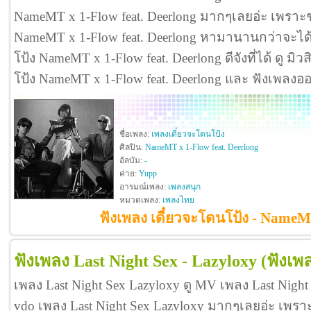
NameMT x 1-Flow feat. Deerlong มากๆเลยอ่ะ เพราะ
NameMT x 1-Flow feat. Deerlong หามานานกว่าจะได้
โป้ง NameMT x 1-Flow feat. Deerlong ดีจังที่ได้ ดู มิว
โป้ง NameMT x 1-Flow feat. Deerlong และ ฟังเพลงอ
ชื่อเพลง:
เพลงเดี๋ยวจะโดนโป้ง
ศิลปิน:
NameMT x 1-Flow feat. Deerlong
อัลบัม:
-
ค่าย:
Yupp
อารมณ์เพลง:
เพลงสนุก
หมวดเพลง:
เพลงไทย
ฟังเพลง เดี๋ยวจะโดนโป้ง - NameM
ฟังเพลง Last Night Sex - Lazyloxy
(ฟังเพ
เพลง Last Night Sex Lazyloxy ดู MV เพลง Last Nigh
vdo เพลง Last Night Sex Lazyloxy มากๆเลยอ่ะ เพรา