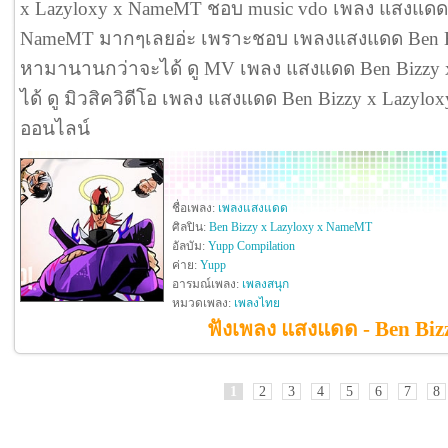
x Lazyloxy x NameMT ชอบ music vdo เพลง แสงแดด 
NameMT มากๆเลยอ่ะ เพราะชอบ เพลงแสงแดด Ben B
หามานานกว่าจะได้ ดู MV เพลง แสงแดด Ben Bizzy x 
ได้ ดู มิวสิควิดีโอ เพลง แสงแดด Ben Bizzy x Lazyl
ออนไลน์
ชื่อเพลง:
เพลงแสงแดด
ศิลปิน:
Ben Bizzy x Lazyloxy x NameMT
อัลบัม:
Yupp Compilation
ค่าย:
Yupp
อารมณ์เพลง:
เพลงสนุก
หมวดเพลง:
เพลงไทย
ฟังเพลง แสงแดด - Ben Bi
1
2
3
4
5
6
7
8