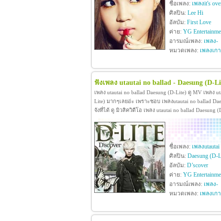
ชื่อเพลง:
เพลงit's ove
ศิลปิน:
Lee Hi
อัลบัม:
First Love
ค่าย:
YG Entertainme
อารมณ์เพลง:
เพลง-
หมวดเพลง:
เพลงเกา
ฟังเพลง utautai no ballad - Daesung (D-Li
เพลง utautai no ballad Daesung (D-Lite) ดู MV เพลง ut
Lite) มากๆเลยอ่ะ เพราะชอบ เพลงutautai no ballad Dae
จังที่ได้ ดู มิวสิควิดีโอ เพลง utautai no ballad Daesun
ชื่อเพลง:
เพลงutautai 
ศิลปิน:
Daesung (D-Li
อัลบัม:
D’scover
ค่าย:
YG Entertainme
อารมณ์เพลง:
เพลง-
หมวดเพลง:
เพลงเกา