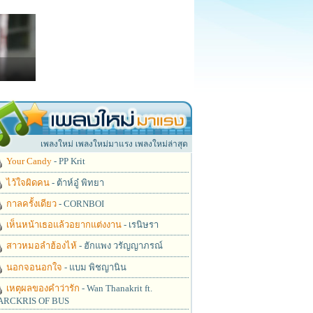
เพลงใหม่ เพลงใหม่มาแรง เพลงใหม่ล่าสุด
Your Candy
- PP Krit
ไว้ใจผิดคน
- ต้าห์อู๋ พิทยา
กาลครั้งเดียว
- CORNBOI
เห็นหน้าเธอแล้วอยากแต่งงาน
- เรนิษรา
สาวหมอลำฮ้องไห้
- ฮักแพง วรัญญาภรณ์
นอกจอนอกใจ
- แบม พิชญานิน
เหตุผลของคำว่ารัก
- Wan Thanakrit ft.
RCKRIS OF BUS