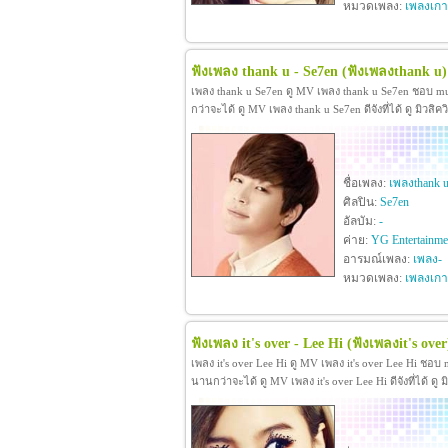
หมวดเพลง:
เพลงเกา
ฟังเพลง thank u - Se7en
(ฟังเพลงthank u)
เพลง thank u Se7en ดู MV เพลง thank u Se7en ชอบ 
กว่าจะได้ ดู MV เพลง thank u Se7en ดีจังที่ได้ ดู มิว
ชื่อเพลง:
เพลงthank 
ศิลปิน:
Se7en
อัลบัม:
-
ค่าย:
YG Entertainme
อารมณ์เพลง:
เพลง-
หมวดเพลง:
เพลงเกา
ฟังเพลง it's over - Lee Hi
(ฟังเพลงit's over
เพลง it's over Lee Hi ดู MV เพลง it's over Lee Hi ชอ
นานกว่าจะได้ ดู MV เพลง it's over Lee Hi ดีจังที่ได้ ดู