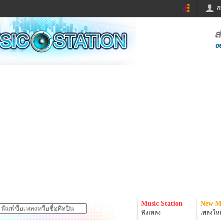
ส
ด่วน
ข่าวสั้น
ข่าวดารา
ร
หนังใหม่
ฟังเพลง
หมากรุกไทย
แชทหมากฮอส
จหวย
ผู้หญิง
แต่งงาน
ง
ทำนายฝัน
สุขภาพ
ย
ผลบอล
บ้านและการตกแต
ิมแวะพัก
กลอน
iCare
onary
เช็คความเร็วเน็ต
iPhone
er
อินสตาแกรมดารา
MSN
Music Station
New M
ฟังเพลง
เพลงใหม