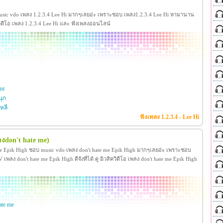
music vdo เพลง 1.2.3.4 Lee Hi มากๆเลยอ่ะ เพราะชอบ เพลง1.2.3.4 Lee Hi หามานาน
สิควิดีโอ เพลง 1.2.3.4 Lee Hi และ ฟังเพลงออนไลน์
nt
ุก
หลี
ฟังเพลง 1.2.3.4 - Lee Hi
ลงdon't hate me)
 me Epik High ชอบ music vdo เพลง don't hate me Epik High มากๆเลยอ่ะ เพราะชอบ
ลง don't hate me Epik High ดีจังที่ได้ ดู มิวสิควิดีโอ เพลง don't hate me Epik High
ate me