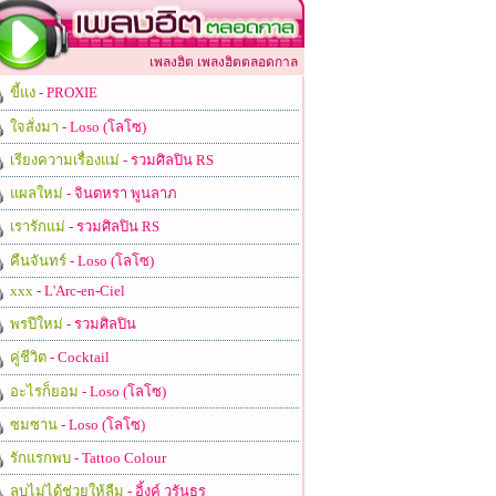
เพลงฮิต เพลงฮิตตลอดกาล
ขี้แง
- PROXIE
ใจสั่งมา
- Loso (โลโซ)
เรียงความเรื่องแม่
- รวมศิลปิน RS
แผลใหม่
- จินตหรา พูนลาภ
เรารักแม่
- รวมศิลปิน RS
คืนจันทร์
- Loso (โลโซ)
xxx
- L'Arc-en-Ciel
พรปีใหม่
- รวมศิลปิน
คู่ชีวิต
- Cocktail
อะไรก็ยอม
- Loso (โลโซ)
ซมซาน
- Loso (โลโซ)
รักแรกพบ
- Tattoo Colour
ลบไม่ได้ช่วยให้ลืม
- อิ้งค์ วรันธร