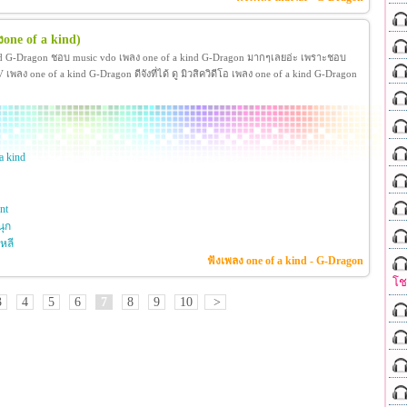
งone of a kind)
ind G-Dragon ชอบ music vdo เพลง one of a kind G-Dragon มากๆเลยอ่ะ เพราะชอบ
ลง one of a kind G-Dragon ดีจังที่ได้ ดู มิวสิควิดีโอ เพลง one of a kind G-Dragon
a kind
nt
ุก
หลี
ฟังเพลง one of a kind - G-Dragon
โ
3
4
5
6
7
8
9
10
>