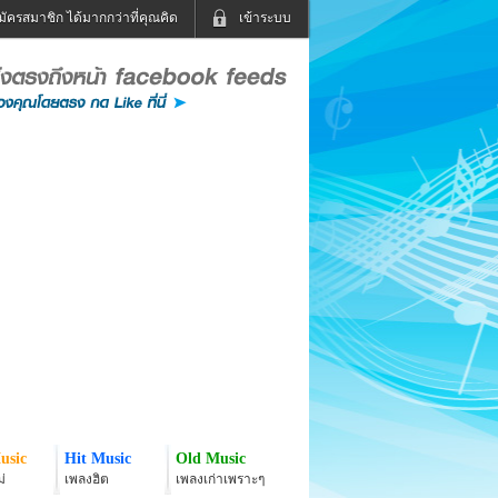
มัครสมาชิก ได้มากกว่าที่คุณคิด
เข้าระบบ
เข้าระบบด้วย User Kapook
ดูทีวี
ฟังวิทยุออนไลน์
Email
Glitter
Password
แม่และเด็ก
สัตว์เลี้ยง
่ง
ท่องเที่ยว
การศึกษา
เข้าระบบด้วย Facebook
Facebook
usic
Hit Music
Old Music
่
เพลงฮิต
เพลงเก่าเพราะๆ