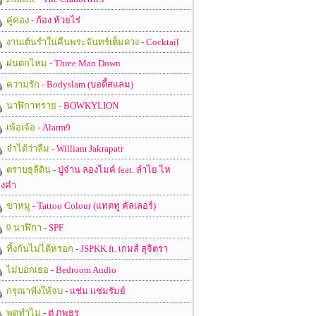
คู่คอง
- ก้อง ห้วยไร่
งานเต้นรำในคืนพระจันทร์เต็มดวง
- Cocktail
ฝนตกไหม
- Three Man Down
ความรัก
- Bodyslam (บอดี้สแลม)
นาฬิกาทราย
- BOWKYLION
เพ้อเจ้อ
- Alarm9
จำได้ว่าลืม
- William Jakrapatr
ตราบธุลีดิน
- ปู่จ๋าน ลองไมค์ feat. ลำไย ไห
งคำ
ขาหมู
- Tattoo Colour (แทตทู คัลเลอร์)
9 นาฬิกา
- SPF
ทิ้งกันไม่ได้หรอก
- JSPKK ft. เกมส์ สุจิตรา
ไม่บอกเธอ
- Bedroom Audio
กรุณาฟังให้จบ
- แช่ม แช่มรัมย์
พูดทำไม
- ตู่ ภพธร